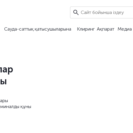
Сауда-саттық қатысушыларына
Клиринг
Ақпарат
Медиа 
лар
ры
лары
оминалды құны