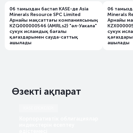
06 тамыздан бастап KASE-де Asia
06 тамызда
Minerals Resource SPC Limited
Minerals R
Арнайы мақсаттағы компаниясының
Арнайы м
KZQ000000546 (AMRLs2) "әл-Уакала"
KZX000005
сукук исламдық бағалы
сукук исл
қағаздарымен сауда-саттық
қағаздары
ашылады
ашылады
Өзекті ақпарат
KASE ЕРЕЖЕЛЕРІ
Корпоративтік облигациялар
индекстерін есептеу
әдістемесі