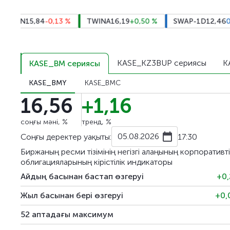
ION
15,84
-0,13
%
TWINA
16,19
+0,50
%
SWAP-1D
12,46
0
%
KASE_KZ3BUP сериясы
K
KASE_BM сериясы
KASE_BMY
KASE_BMC
16,56
+1,16
соңғы мәні, %
тренд, %
05.08.2026
Соңғы деректер уақыты:
17:30
Биржаның ресми тізімінің негізгі алаңының корпоративт
облигацияларының кірістілік индикаторы
Айдың басынан бастап өзгеруі
+0,
Жыл басынан бері өзгеруі
+0,
52 аптадағы максимум