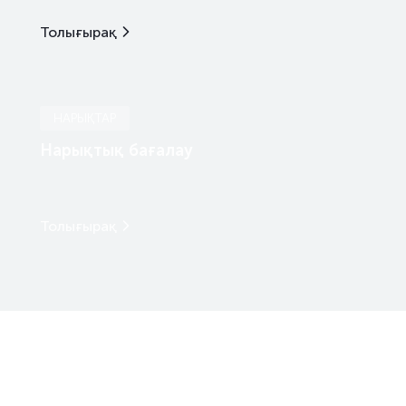
Толығырақ
НАРЫҚТАР
Нарықтық бағалау
Толығырақ