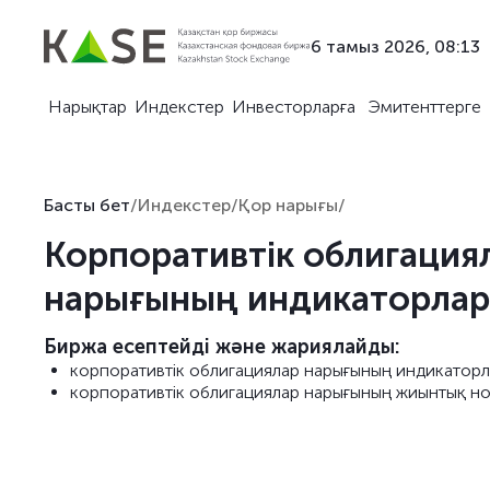
6 тамыз 2026, 08:13
Нарықтар
Индекстер
Инвесторларға
Эмитенттерге
Басты бет
/
Индекстер
/
Қор нарығы
/
Корпоративтік облигация
нарығының индикаторла
Биржа есептейді және жариялайды:
корпоративтік облигациялар нарығының индикатор
корпоративтік облигациялар нарығының жиынтық н