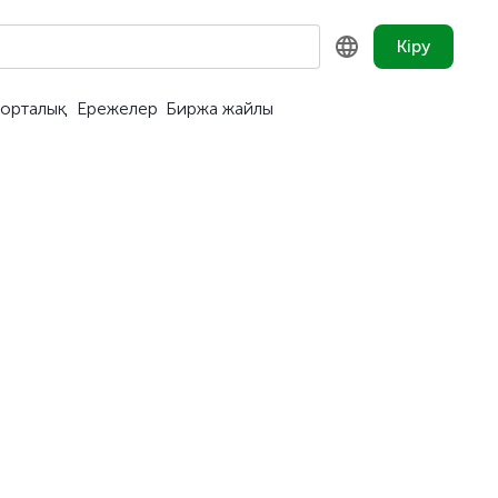
Кіру
орталық
Ережелер
Биржа жайлы
KZ
RU
EN