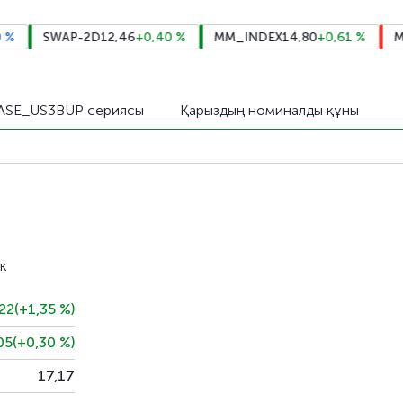
SWAP-2D
12,46
+0,40
%
MM_INDEX
14,80
+0,61
%
MBM_
ASE_US3BUP сериясы
Қарыздың номиналды құны
ік
22
(+1,35
%
)
05
(+0,30
%
)
17,17