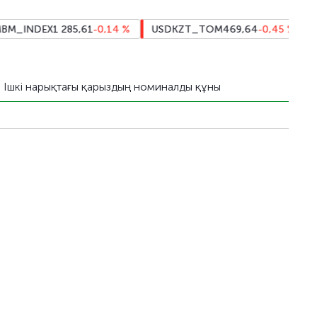
INDEX
1 285,61
-0,14
%
USDKZT_TOM
469,64
-0,45
%
CNY
Ішкі нарықтағы қарыздың номиналды құны