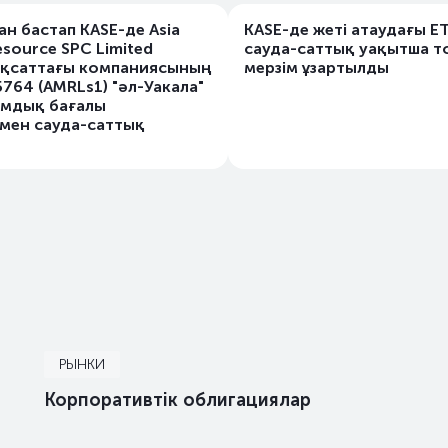
н бастап KASE-де Asia
KASE-де жеті атаудағы E
esource SPC Limited
сауда-саттық уақытша т
ақсаттағы компаниясының
мерзім ұзартылды
764 (AMRLs1) "әл-Уакала"
амдық бағалы
мен сауда-саттық
РЫНКИ
Корпоративтiк облигациялар