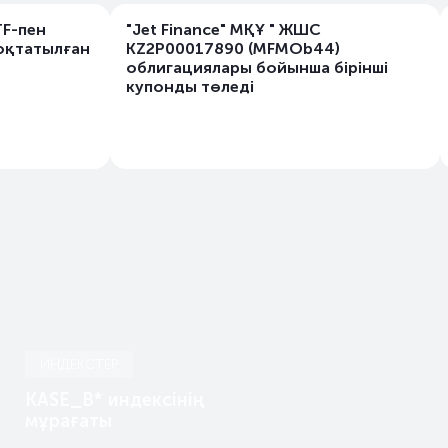
TF-пен
"Jet Finance" МҚҰ " ЖШС
оқтатылған
KZ2P00017890 (MFMOb44)
облигациялары бойынша бірiнші
купонды төледі
ИНДЕКСТЕР
KASE_B* индексінің
мұрағаты