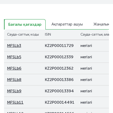
Ақпараттар ашуы
Жаңалықт
Бағалы қағаздар
Сауда-саттық коды
ISIN
Сауда-саттық алаң
MFSLb3
KZ2P00011729
негізгі
MFSLb5
KZ2P00012339
негізгі
MFSLb6
KZ2P00012362
негізгі
MFSLb8
KZ2P00013386
негізгі
MFSLb9
KZ2P00013394
негізгі
MFSLb11
KZ2P00014491
негізгі