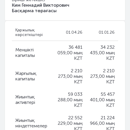
Ким Геннадий Викторович
Басқарма төрағасы
Қаржылық
01.04.26
01.01.26
көрсеткіштері
36 481
34 232
Меншікті
059,00 мың
435,00 мың
капиталы
KZT
KZT
2 210
2 210
Жарғылық
273,00 мың
273,00 мың
капиталы
KZT
KZT
59 033
55 457
Жиынтық
288,00 мың
401,00 мың
активтері
KZT
KZT
22 552
21 224
Жиынтық
229,00 мың
966,00 мың
міндеттемелер
KZT
KZT