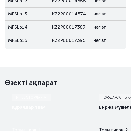
MFSLb12
KZ2P00014566
негізгі
MFSLb13
KZ2P00014574
негізгі
MFSLb14
KZ2P00017387
негізгі
MFSLb15
KZ2P00017395
негізгі
MFSLb16
KZ2P00017379
негізгі
MFSLb17
KZ2P00017403
негізгі
Өзекті ақпарат
ИНВЕСТОРЛАРҒА
САУДА-САТТЫҚ
Құралдар тізімі
Биржа мүшеле
Толығырақ
Толығырақ