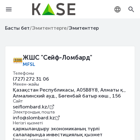
KZ
Басты бет
/
Эмитенттерге
/
Эмитенттер
RU
EN
ЖШС "Сейф-Ломбард"
MFSL
Телефоны
(727) 272 31 06
Мекен-жайы
Қазақстан Республикасы, A05B8Y8, Алматы қ.,
Алмалинский ауд., Бөгенбай батыр көш., 156
Сайт
seiflombard.kz/
Электрондық пошта
info@slombard.kz
Негізгі қызметі
қаржыландыру экономиканың түрлі
салаларында инвестициялық қызмет
Бірінші жетекшісі