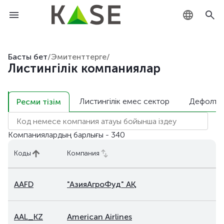
KZ
Басты бет
/
Эмитенттерге
/
Листингілік компаниялар
RU
EN
Листингілік емес сектор
Дефолт
Ресми тізім
Компаниялардың барлығы - 340
Коды
Компания
AAFD
"АзияАгроФуд" АҚ
AAL_KZ
American Airlines