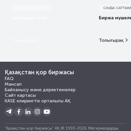
AE_GV
Абу-Даби әмірлігі
ИНВЕСТОРЛАРҒА
САУДА-САТТЫҚ
Құралдар тізімі
Биржа мүшеле
AGKK
АҚ "Аграрлық несие корпорациясы"
Толығырақ
Толығырақ
AGQA
"AGRIQA Азия" ЖШС
AI
Абай облысы әкімдігі
Қазақстан қор биржасы
FAQ
AIRA
"Эйр Астана" АҚ
Мансап
Байланысу және деректемелер
Сайт картасы
AIR_KZ
Airbus
KASE клирингтік орталығы АҚ
AK
Ақмола облысы әкімдігі
"Қазақстан қор биржасы" АҚ © 1993-2026 Материалдарды