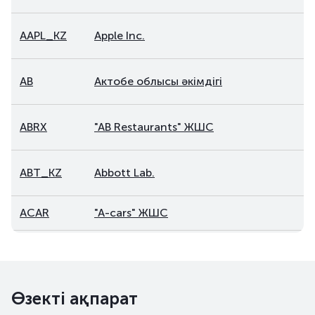
AAPL_KZ
Apple Inc.
AB
Актобе облысы әкімдігі
ABRX
"AB Restaurants" ЖШС
ABT_KZ
Abbott Lab.
ACAR
"A-cars" ЖШС
ADLA
"Айдала мұнай" АҚ
AEP_KZ
American Electric Power Company, Inc.
Өзекті ақпарат