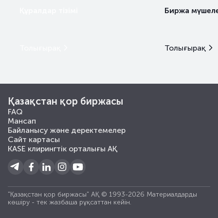
Құралдар тізімі
Биржа мүшеле
Толығырақ
Толығырақ
Қазақстан қор биржасы
FAQ
Мансап
Байланысу және деректемелер
Сайт картасы
KASE клирингтік орталығы АҚ
"Қазақстан қор биржасы" АҚ © 1993-2026 Материалдарды
көшiру - тек жазбаша рұқсаттан кейiн.