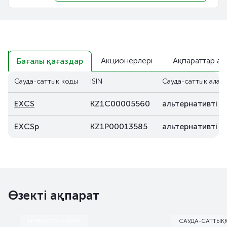
Акционерлері
Ақпараттар аш
Бағалы қағаздар
Сауда-саттық коды
ISIN
Сауда-саттық алаң
EXCS
KZ1C00005560
альтернативті
EXCSp
KZ1P00013585
альтернативті
Өзекті ақпарат
ИНВЕСТОРЛАРҒА
САУДА-САТТЫҚ