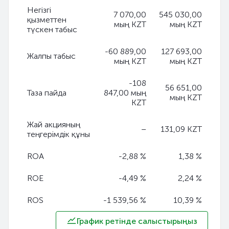
Негізгі
7 070,00
545 030,00
қызметтен
мың KZT
мың KZT
түскен табыс
-60 889,00
127 693,00
Жалпы табыс
мың KZT
мың KZT
-108
56 651,00
Таза пайда
847,00 мың
мың KZT
KZT
Жай акцияның
–
131,09 KZT
теңгерімдік құны
ROA
-2,88 %
1,38 %
ROE
-4,49 %
2,24 %
ROS
-1 539,56 %
10,39 %
График ретінде салыстырыңыз