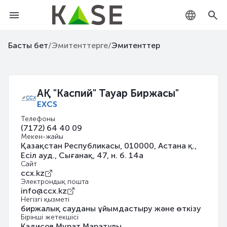
KZ
Басты бет
/
Эмитенттерге
/
Эмитенттер
RU
EN
АҚ "Каспий" Тауар Биржасы"
EXCS
Телефоны
(7172) 64 40 09
Мекен-жайы
Қазақстан Республикасы, 010000, Астана қ.,
Есiл ауд., Сығанақ, 47, н. б. 14а
Сайт
ccx.kz
Электрондық пошта
info@ccx.kz
Негізгі қызметі
биржалық сауданы ұйымдастыру және өткізу
Бірінші жетекшісі
Кадисов Мурат Маратұлы