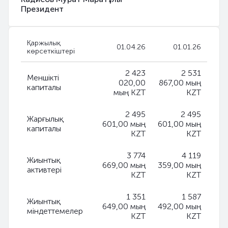
Президент
Қаржылық
01.04.26
01.01.26
көрсеткіштері
2 423
2 531
Меншікті
020,00
867,00 мың
капиталы
мың KZT
KZT
2 495
2 495
Жарғылық
601,00 мың
601,00 мың
капиталы
KZT
KZT
3 774
4 119
Жиынтық
669,00 мың
359,00 мың
активтері
KZT
KZT
1 351
1 587
Жиынтық
649,00 мың
492,00 мың
міндеттемелер
KZT
KZT