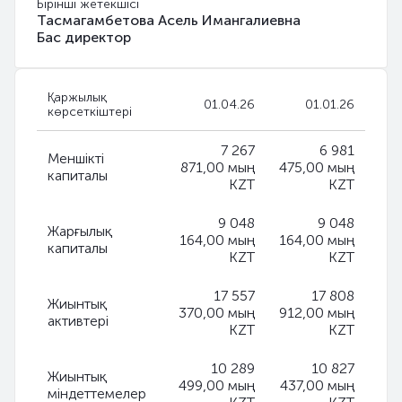
Бірінші жетекшісі
Тасмагамбетова Асель Имангалиевна
Бас директор
Қаржылық
01.04.26
01.01.26
көрсеткіштері
7 267
6 981
Меншікті
871,00 мың
475,00 мың
капиталы
KZT
KZT
9 048
9 048
Жарғылық
164,00 мың
164,00 мың
капиталы
KZT
KZT
17 557
17 808
Жиынтық
370,00 мың
912,00 мың
активтері
KZT
KZT
10 289
10 827
Жиынтық
499,00 мың
437,00 мың
міндеттемелер