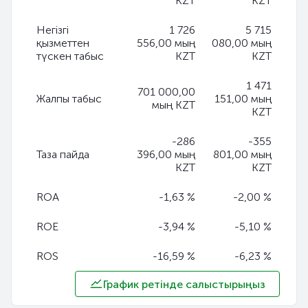
KZT
KZT
Негізгі
1 726
5 715
қызметтен
556,00 мың
080,00 мың
түскен табыс
KZT
KZT
1 471
701 000,00
Жалпы табыс
151,00 мың
мың KZT
KZT
-286
-355
Таза пайда
396,00 мың
801,00 мың
KZT
KZT
ROA
-1,63 %
-2,00 %
ROE
-3,94 %
-5,10 %
ROS
-16,59 %
-6,23 %
График ретінде салыстырыңыз