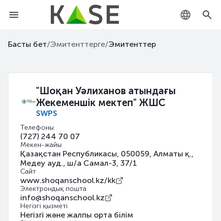
KZ
Басты бет
/
Эмитенттерге
/
Эмитенттер
RU
EN
"Шоқан Уәлиханов атындағы
Жекеменшік мектеп" ЖШС
SWPS
Телефоны
(727) 244 70 07
Мекен-жайы
Қазақстан Республикасы, 050059, Алматы қ.,
Медеу ауд., ш/а Самал-3, 37/1
Сайт
www.shoqanschool.kz/kk
Электрондық пошта
info@shoqanschool.kz
Негізгі қызметі
Негізгі және жалпы орта білім