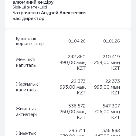
алюминий өндіру
Бірінші жетекшісі
Батраченко Андрей Алексеевич
Бас директор
Қаржылық
01.04.26
01.01.26
көрсеткіштері
242 860
210 419
Меншікті
990,00 мың
259,00 мың
капиталы
KZT
KZT
22 373
22 373
Жарғылық
993,00 мың
993,00 мың
капиталы
KZT
KZT
536 572
547 307
Жиынтық
260,00 мың
706,00 мың
активтері
KZT
KZT
293 711
336 888
Жиынтық