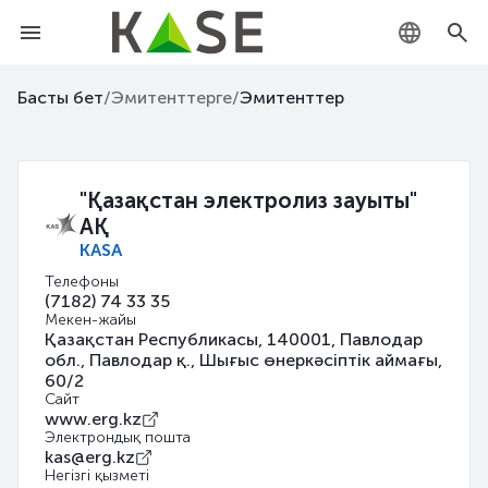
KZ
Басты бет
/
Эмитенттерге
/
Эмитенттер
RU
EN
"Қазақстан электролиз зауыты"
АҚ
KASA
Телефоны
(7182) 74 33 35
Мекен-жайы
Қазақстан Республикасы, 140001, Павлодар
обл., Павлодар қ., Шығыс өнеркәсіптік аймағы,
60/2
Сайт
www.erg.kz
Электрондық пошта
kas@erg.kz
Негізгі қызметі