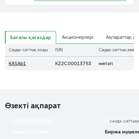
Акционерлері
Ақпараттар аш
Бағалы қағаздар
Сауда-саттық коды
ISIN
Сауда-саттық алаң
KASAb1
KZ2C00013753
негізгі
Өзекті ақпарат
ИНВЕСТОРЛАРҒА
САУДА-САТТЫҚ
Құралдар тізімі
Биржа мүшеле