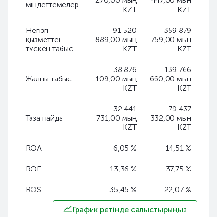
270,00 мың
447,00 мың
міндеттемелер
KZT
KZT
Негізгі
91 520
359 879
қызметтен
889,00 мың
759,00 мың
түскен табыс
KZT
KZT
38 876
139 766
Жалпы табыс
109,00 мың
660,00 мың
KZT
KZT
32 441
79 437
Таза пайда
731,00 мың
332,00 мың
KZT
KZT
ROA
6,05 %
14,51 %
ROE
13,36 %
37,75 %
ROS
35,45 %
22,07 %
График ретінде салыстырыңыз