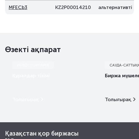
MFECb3
KZ2P00014210
альтернативті
Өзекті ақпарат
ИНВЕСТОРЛАРҒА
САУДА-САТТЫҚ
Құралдар тізімі
Биржа мүшеле
Толығырақ
Толығырақ
Қазақстан қор биржасы