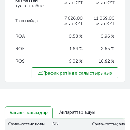
қызметтен
мың KZT
мың KZT
түскен табыс
7 626,00
11 069,00
Таза пайда
мың KZT
мың KZT
ROA
0,58 %
0,96 %
ROE
1,84 %
2,65 %
ROS
6,02 %
16,82 %
График ретінде салыстырыңыз
Ақпараттар ашуы
Бағалы қағаздар
Сауда-саттық коды
ISIN
Сауда-саттық алаң