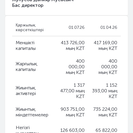
Бас директор
Қаржылық
01.07.26
01.04.26
көрсеткіштері
Меншікті
413 726,00
417 169,00
капиталы
мың KZT
мың KZT
400
400
Жарғылық
000,00
000,00
капиталы
мың KZT
мың KZT
1 317
1 152
Жиынтық
477,00 мың
393,00 мың
активтері
KZT
KZT
Жиынтық
903 751,00
735 224,00
міндеттемелер
мың KZT
мың KZT
Негізгі
126 603,00
65 822,00