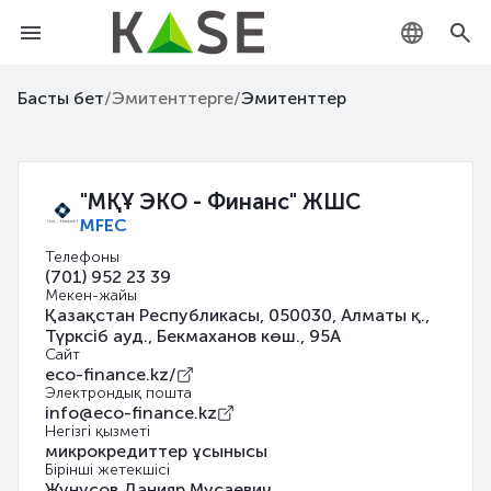
KZ
Басты бет
/
Эмитенттерге
/
Эмитенттер
RU
EN
"МҚҰ ЭКО - Финанс" ЖШС
MFEC
Телефоны
(701) 952 23 39
Мекен-жайы
Қазақстан Республикасы, 050030, Алматы қ.,
Түрксіб ауд., Бекмаханов көш., 95А
Сайт
eco-finance.kz/
Электрондық пошта
info@eco-finance.kz
Негізгі қызметі
микрокредиттер ұсынысы
Бірінші жетекшісі
Жунусов Данияр Мусаевич