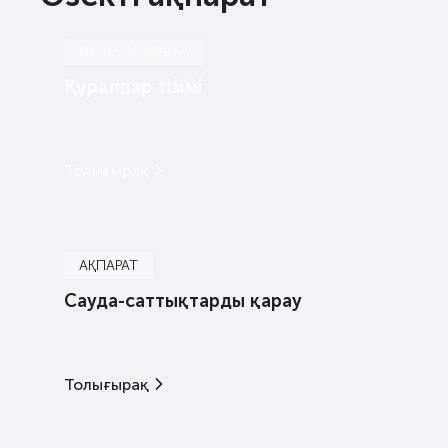
ИНВЕСТОРЛАРҒА
Құралдар тізімі
Толығырақ
АҚПАРАТ
Сауда-саттықтарды қарау
Толығырақ