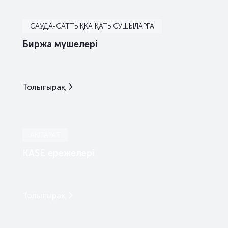
САУДА-САТТЫҚҚА ҚАТЫСУШЫЛАРҒА
Биржа мүшелері
Толығырақ
АҚПАРАТ
KASE ережелері
Толығырақ