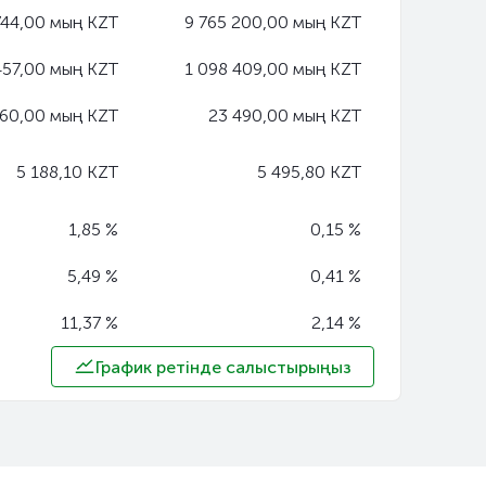
744,00 мың KZT
9 765 200,00 мың KZT
457,00 мың KZT
1 098 409,00 мың KZT
960,00 мың KZT
23 490,00 мың KZT
5 188,10 KZT
5 495,80 KZT
1,85 %
0,15 %
5,49 %
0,41 %
11,37 %
2,14 %
График ретінде салыстырыңыз