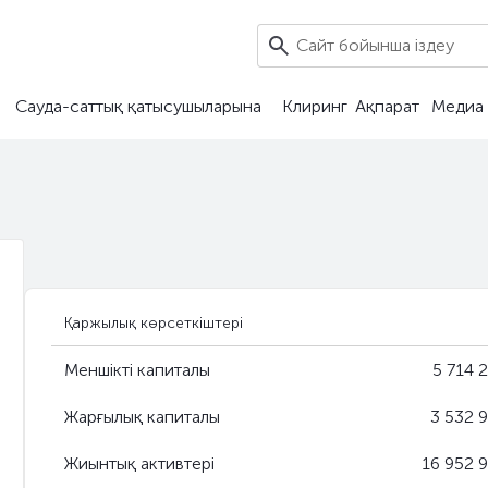
Сауда-саттық қатысушыларына
Клиринг
Ақпарат
Медиа 
Қаржылық көрсеткіштері
Меншікті капиталы
5 714 
Жарғылық капиталы
3 532 
Жиынтық активтері
16 952 