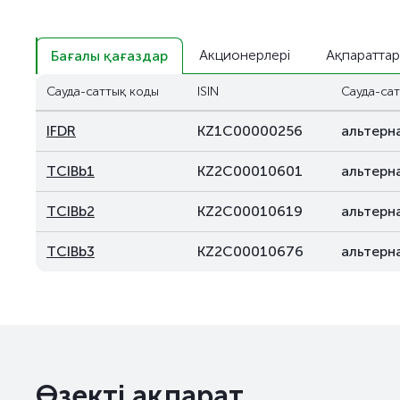
Акционерлері
Ақпараттар
Бағалы қағаздар
Сауда-саттық коды
ISIN
Сауда-сат
IFDR
KZ1C00000256
альтерн
TCIBb1
KZ2C00010601
альтерн
TCIBb2
KZ2C00010619
альтерн
TCIBb3
KZ2C00010676
альтерн
Өзекті ақпарат