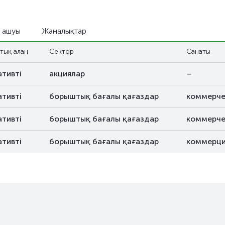
 ашуы
Жаңалықтар
тық алаң
Сектор
Санаты
ативті
акциялар
–
ативті
борыштық бағалы қағаздар
коммерче
ативті
борыштық бағалы қағаздар
коммерче
ативті
борыштық бағалы қағаздар
коммерци