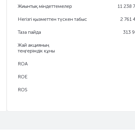
Жиынтық міндеттемелер
11 238 
Негізгі қызметтен түскен табыс
2 761 
Таза пайда
313 
Жай акцияның
теңгерімдік құны
ROA
ROE
ROS