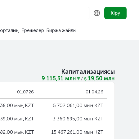
Кіру
орталық
Ережелер
Биржа жайлы
KZ
RU
EN
Капитализациясы
9 115,31 млн
19,50 млн
/
01.07.26
01.04.26
238,00 мың KZT
5 702 061,00 мың KZT
939,00 мың KZT
3 360 895,00 мың KZT
982,00 мың KZT
15 467 261,00 мың KZT