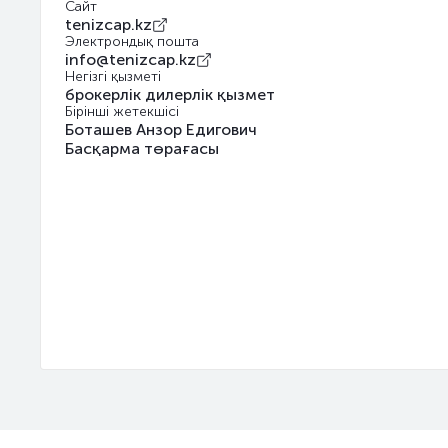
Сайт
tenizcap.kz
Электрондық пошта
info@tenizcap.kz
Негізгі қызметі
брокерлік дилерлік қызмет
Бірінші жетекшісі
Боташев Анзор Едигович
Басқарма төрағасы