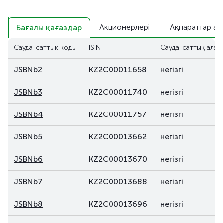
Акционерлері
Ақпараттар аш
Бағалы қағаздар
Сауда-саттық коды
ISIN
Сауда-саттық алаң
JSBNb2
KZ2C00011658
негізгі
JSBNb3
KZ2C00011740
негізгі
JSBNb4
KZ2C00011757
негізгі
JSBNb5
KZ2C00013662
негізгі
JSBNb6
KZ2C00013670
негізгі
JSBNb7
KZ2C00013688
негізгі
JSBNb8
KZ2C00013696
негізгі