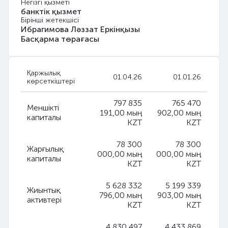
Негізгі қызметі
банктік қызмет
Бірінші жетекшісі
Ибрагимова Ләззат Еркінқызы
Басқарма төрағасы
Қаржылық
01.04.26
01.01.26
көрсеткіштері
797 835
765 470
Меншікті
191,00 мың
902,00 мың
капиталы
KZT
KZT
78 300
78 300
Жарғылық
000,00 мың
000,00 мың
капиталы
KZT
KZT
5 628 332
5 199 339
Жиынтық
796,00 мың
903,00 мың
активтері
KZT
KZT
4 830 497
4 433 869