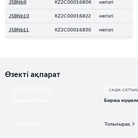
JSBNb9
KZ2C00016806
негізгі
JSBNb10
KZ2C00016822
негізгі
JSBNb11
KZ2C00016830
негізгі
JSBNb12
KZ2C00016848
негізгі
JSBNb13
KZ2C00018059
негізгі
Өзекті ақпарат
ИНВЕСТОРЛАРҒА
САУДА-САТТЫҚ
Құралдар тізімі
Биржа мүшеле
Толығырақ
Толығырақ