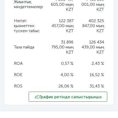
Жиынтық
605,00 мың
001,00 мың
міндеттемелер
KZT
KZT
Негізгі
122 387
402 325
қызметтен
457,00 мың
847,00 мың
түскен табыс
KZT
KZT
31 896
126 434
Таза пайда
795,00 мың
439,00 мың
KZT
KZT
ROA
0,57 %
2,43 %
ROE
4,00 %
16,52 %
ROS
26,06 %
31,43 %
График ретінде салыстырыңыз