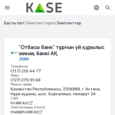
KZ
Басты бет
/
Эмитенттерге
/
Эмитенттер
RU
EN
"Отбасы банк" тұрғын үй құрылыс
жинақ банкі АҚ
JSBN
Телефоны
(717) 255 44 77
Факс
(727) 279 35 68
Мекен-жайы
Қазақстан Республикасы, Z05K8B9, г. Астана,
Нұра ауданы, шос. Қорғалжын, ғимарат 2А
Сайт
hcsbk.kz/
Электрондық пошта
mail@hcsbk.kz