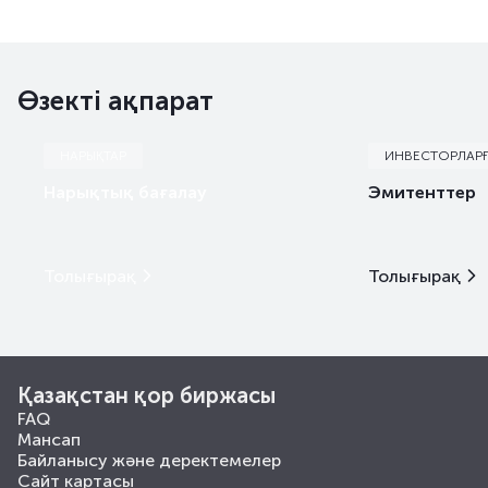
Өзекті ақпарат
НАРЫҚТАР
ИНВЕСТОРЛАР
Нарықтық бағалау
Эмитенттер
Толығырақ
Толығырақ
Қазақстан қор биржасы
FAQ
Мансап
Байланысу және деректемелер
Сайт картасы