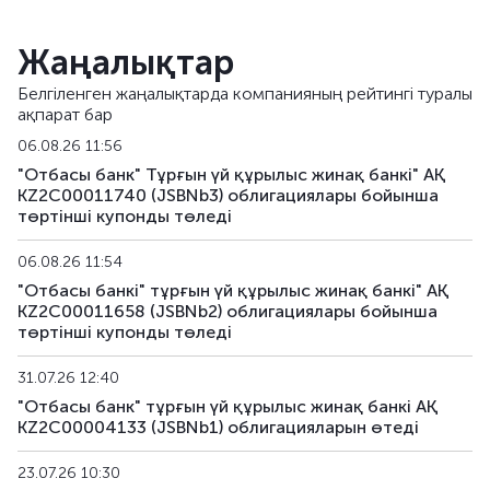
Жаңалықтар
Белгіленген жаңалықтарда компанияның рейтингі туралы
ақпарат бар
06.08.26 11:56
"Отбасы банк" Тұрғын үй құрылыс жинақ банкі" АҚ
KZ2C00011740 (JSBNb3) облигациялары бойынша
төртінші купонды төледі
06.08.26 11:54
"Отбасы банкі" тұрғын үй құрылыс жинақ банкі" АҚ
KZ2C00011658 (JSBNb2) облигациялары бойынша
төртінші купонды төледі
31.07.26 12:40
"Отбасы банк" тұрғын үй құрылыс жинақ банкі АҚ
KZ2C00004133 (JSBNb1) облигацияларын өтеді
23.07.26 10:30