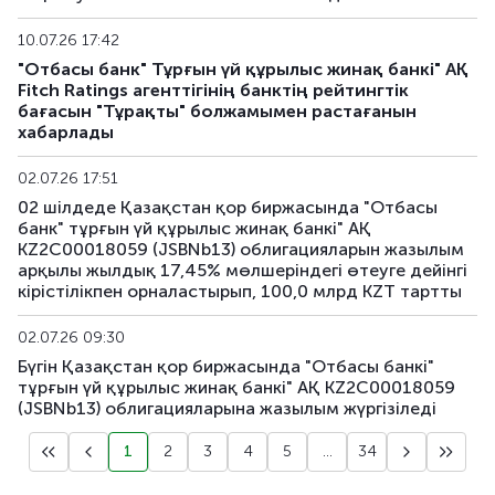
10.07.26 17:42
"Отбасы банк" Тұрғын үй құрылыс жинақ банкі" АҚ
Fitch Ratings агенттігінің банктің рейтингтік
бағасын "Тұрақты" болжамымен растағанын
хабарлады
02.07.26 17:51
02 шілдеде Қазақстан қор биржасында "Отбасы
банк" тұрғын үй құрылыс жинақ банкі" АҚ
KZ2C00018059 (JSBNb13) облигацияларын жазылым
арқылы жылдық 17,45% мөлшеріндегі өтеуге дейінгі
кірістілікпен орналастырып, 100,0 млрд KZT тартты
02.07.26 09:30
Бүгін Қазақстан қор биржасында "Отбасы банкі"
тұрғын үй құрылыс жинақ банкі" АҚ KZ2C00018059
(JSBNb13) облигацияларына жазылым жүргізіледі
1
2
3
4
5
...
34