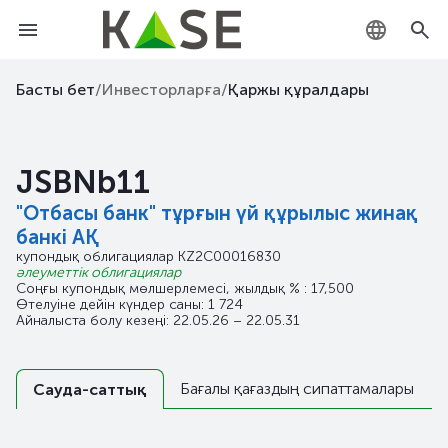
KZ
Басты бет
/
Инвесторларға
/
Қаржы құралдары
RU
JSBNb11
EN
"Отбасы банк" тұрғын үй құрылыс жинақ
банкі АҚ
купондық облигациялар
KZ2C00016830
әлеуметтік облигациялар
Соңғы купондық мөлшерлемесі, жылдық % : 17,500
Өтелуіне дейін күндер саны: 1 724
Айналыста болу кезеңі: 22.05.26 – 22.05.31
Бағалы қағаздың сипаттамалары
Сауда-саттық