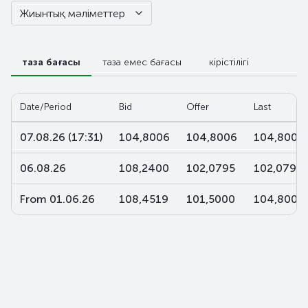
Жиынтық мәліметтер
таза бағасы
таза емес бағасы
кірістілігі
Date/Period
Bid
Offer
Last
07.08.26 (17:31)
104,8006
104,8006
104,8006
06.08.26
108,2400
102,0795
102,0795
From 01.06.26
108,4519
101,5000
104,8006