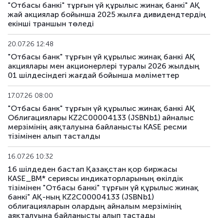
"Отбасы банкі" тұрғын үй құрылыс жинақ банкі" АҚ
жай акциялар бойынша 2025 жылға дивидендтердің
екінші траншын төледі
20.07.26 12:48
"Отбасы банк" тұрғын үй құрылыс жинақ банкі АҚ
акциялары мен акционерлері туралы 2026 жылдың
01 шілдесіндегі жағдай бойынша мәліметтер
17.07.26 08:00
"Отбасы банк" тұрғын үй құрылыс жинақ банкі АҚ
Облигациялары KZ2C00004133 (JSBNb1) айналыс
мерзімінің аяқталуына байланысты KASE ресми
тізімінен алып тасталды
16.07.26 10:32
16 шілдеден бастап Қазақстан қор биржасы
KASE_BM* сериясы индикаторларының өкілдік
тізімінен "Отбасы банкі" тұрғын үй құрылыс жинақ
банкі" АҚ-ның KZ2C00004133 (JSBNb1)
облигацияларын олардың айналым мерзімінің
аяқталуына байланысты алып тастады