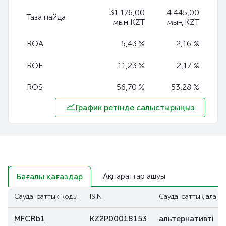
31 176,00
4 445,00
Таза пайда
мың KZT
мың KZT
ROA
5,43 %
2,16 %
ROE
11,23 %
2,17 %
ROS
56,70 %
53,28 %
График ретінде салыстырыңыз
Ақпараттар ашуы
Бағалы қағаздар
Сауда-саттық коды
ISIN
Сауда-саттық алаң
MFCRb1
KZ2P00018153
альтернативті