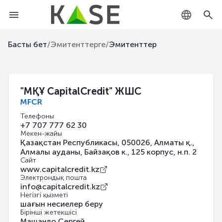
KZ
Басты бет
/
Эмитенттерге
/
Эмитенттер
RU
EN
"МҚҰ CapitalCredit" ЖШС
MFCR
Телефоны
+7 707 777 62 30
Мекен-жайы
Қазақстан Республикасы, 050026, Алматы қ.,
Алмалы ауданы, Байзақов к., 125 корпус, н.п. 2
Сайт
www.capitalcredit.kz
Электрондық пошта
info@capitalcredit.kz
Негізгі қызметі
шағын несиелер беру
Бірінші жетекшісі
Машанло Сергей