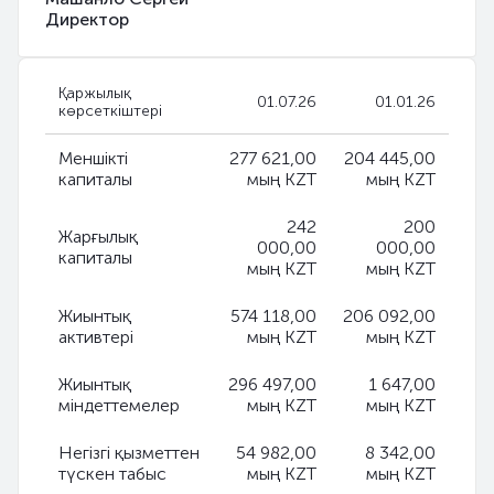
Директор
Қаржылық
01.07.26
01.01.26
көрсеткіштері
Меншікті
277 621,00
204 445,00
капиталы
мың KZT
мың KZT
242
200
Жарғылық
000,00
000,00
капиталы
мың KZT
мың KZT
Жиынтық
574 118,00
206 092,00
активтері
мың KZT
мың KZT
Жиынтық
296 497,00
1 647,00
міндеттемелер
мың KZT
мың KZT
Негізгі қызметтен
54 982,00
8 342,00
түскен табыс
мың KZT
мың KZT