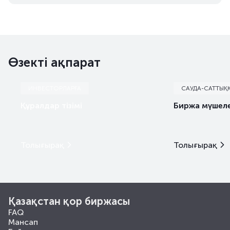
Өзекті ақпарат
ИНВЕСТОРЛАРҒА
САУДА-САТТЫҚ
Құралдар тізімі
Биржа мүшеле
Толығырақ
Толығырақ
Қазақстан қор биржасы
FAQ
Мансап