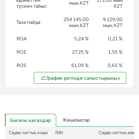
қызметтен
175,00 мың
мың KZT
түскен табыс
KZT
254 145,00
9 129,00
Таза пайда
мың KZT
мың KZT
ROA
5,24 %
0,21 %
ROE
27,25 %
1,55 %
ROS
61,09 %
0,65 %
График ретінде салыстырыңыз
Жаңалықтар
Бағалы қағаздар
Сауда-саттық коды
ISIN
Сауда-саттық алаң