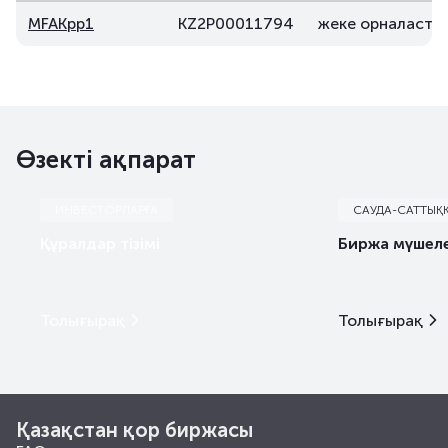
MFAKpp1
KZ2P00011794
жеке орналасты
Өзекті ақпарат
ИНВЕСТОРЛАРҒА
САУДА-САТТЫҚ
Құралдар тізімі
Биржа мүшеле
Толығырақ
Толығырақ
Қазақстан қор биржасы