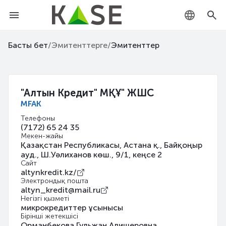
KZ
Басты бет
/
Эмитенттерге
/
Эмитенттер
RU
EN
"Алтын Кредит" МҚҰ" ЖШС
MFAK
Телефоны
(7172) 65 24 35
Мекен-жайы
Қазақстан Республикасы, Астана қ., Байқоңыр
ауд., Ш.Уәлиханов көш., 9/1, кеңсе 2
Сайт
altynkredit.kz/
Электрондық пошта
altyn_kredit@mail.ru
Негізгі қызметі
микрокредиттер ұсынысы
Бірінші жетекшісі
Орманбекова Гульжан Алишеровна