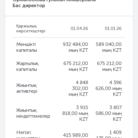
Бас директор
Қаржылық
01.04.26
01.01.26
көрсеткіштері
Меншікті
932 484,00
589 040,00
капиталы
мың KZT
мың KZT
Жарғылық
675 212,00
675 212,00
капиталы
мың KZT
мың KZT
4 848
4 396
Жиынтық
302,00
626,00 мың
активтері
мың KZT
KZT
3 915
3 807
Жиынтық
818,00 мың
586,00 мың
міндеттемелер
KZT
KZT
Негізгі
1 409
415 989,00