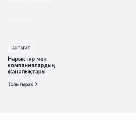
индикаторлары
Толығырақ
АҚПАРАТ
Нарықтар мен
компаниялардың
жаңалықтары
Толығырақ