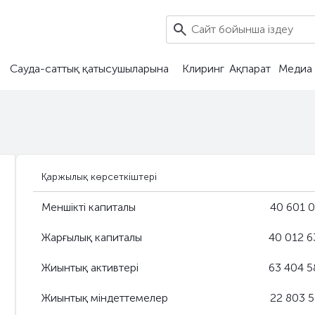
Сауда-саттық қатысушыларына
Клиринг
Ақпарат
Медиа 
Қаржылық көрсеткіштері
Меншікті капиталы
40 601 
Жарғылық капиталы
40 012 6
Жиынтық активтері
63 404 5
Жиынтық міндеттемелер
22 803 