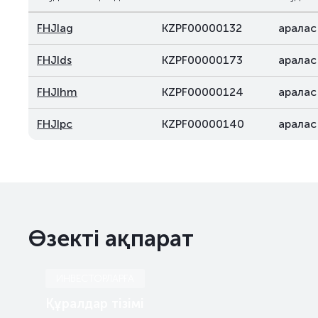
FHJIag
KZPF00000132
аралас
FHJIds
KZPF00000173
аралас
FHJIhm
KZPF00000124
аралас
FHJIpc
KZPF00000140
аралас
Өзекті ақпарат
ИНВЕСТОРЛАРҒА
Құралдар тізімі