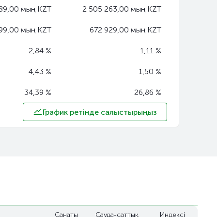
89,00 мың KZT
2 505 263,00 мың KZT
099,00 мың KZT
672 929,00 мың KZT
2,84 %
1,11 %
4,43 %
1,50 %
34,39 %
26,86 %
График ретінде салыстырыңыз
Санаты
Сауда-саттық
Индексі