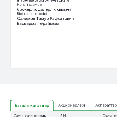
info@alataucityinvest.kz
Негізгі қызметі
брокерлік дилерлік қызмет
Бірінші жетекшісі
Салимов Тимур Рафхатович
Басқарма төрайымы
Акционерлері
Ақпараттар
Бағалы қағаздар
Сауда-саттық коды
ISIN
Сауда-с