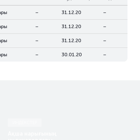
ары
–
31.12.20
–
ары
–
31.12.20
–
ары
–
31.12.20
–
ары
–
30.01.20
–
ИНДЕКСТЕР
Ақша нарығының