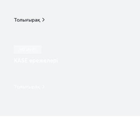
Толығырақ
АҚПАРАТ
KASE ережелері
Толығырақ