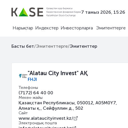
7 тамыз 2026, 15:26
Нарықтар
Индекстер
Инвесторларға
Эмитенттерге
Басты бет
/
Эмитенттерге
/
Эмитенттер
"Alatau City Invest" АҚ
FHJI
Телефоны
(7172) 64 40 00
Мекен-жайы
Қазақстан Республикасы, 050012, A05M0Y7,
Алматы қ., Сейфуллин д., 502
Сайт
www.alataucityinvest.kz/
Электрондық пошта