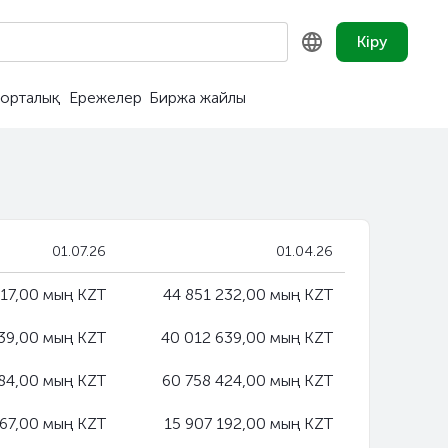
Кіру
орталық
Ережелер
Биржа жайлы
KZ
RU
EN
01.07.26
01.04.26
017,00 мың KZT
44 851 232,00 мың KZT
39,00 мың KZT
40 012 639,00 мың KZT
84,00 мың KZT
60 758 424,00 мың KZT
567,00 мың KZT
15 907 192,00 мың KZT