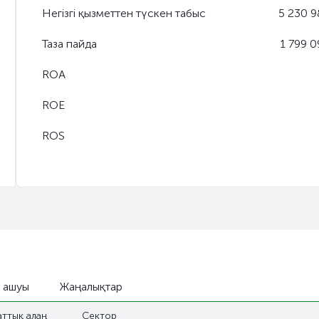
Негізгі қызметтен түскен табыс
5 230 9
Таза пайда
1 799 
ROA
ROE
ROS
 ашуы
Жаңалықтар
аттық алаң
Сектор