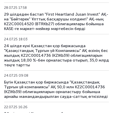
28.07.25 17:58
29 шілдеден бастап "First Heartland Jusan Invest" АҚ-
на "Бәйтерек" Ұлттық басқарушы холдингі" АҚ-ның
KZ2C00014520 (BTRKb27) облигациялары бойынша
KASE-ге маркет-мейкер мәртебесін берді
24.07.25 18:03
24 шілде күні Қазақстан қор биржасында
"Қазақстандық Тұрғын үй Компаниясы" АҚ өзінің бес
жылдық KZ2C00014736 (KZIKb39) облигацияларын
жылдық 18,00 %-бен орналастыра отырып, 35,0 млрд
теңге тартты
24.07.25 09:08
Бүгін Қазақстан қор биржасында "Қазақстандық
Тұрғын үй компаниясы" АҚ 50,0 млн KZ2C00014736
(KZIKb39) облигацияларын орналастыру бойынша
арнайы мамандандырылған сауда-саттық өткізіледі
22.07.25 16:26