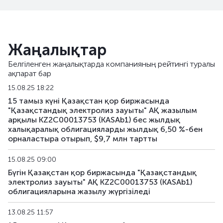
Жаңалықтар
Белгіленген жаңалықтарда компанияның рейтингі туралы
ақпарат бар
15.08.25 18:22
15 тамыз күні Қазақстан қор биржасында
"Қазақстандық электролиз зауыты" АҚ жазылым
арқылы KZ2C00013753 (KASAb1) бес жылдық
халықаралық облигацияларды жылдық 6,50 %-бен
орналастыра отырып, $9,7 млн тартты
15.08.25 09:00
Бүгін Қазақстан қор биржасында "Қазақстандық
электролиз зауыты" АҚ KZ2C00013753 (KASAb1)
облигацияларына жазылу жүргізіледі
13.08.25 11:57