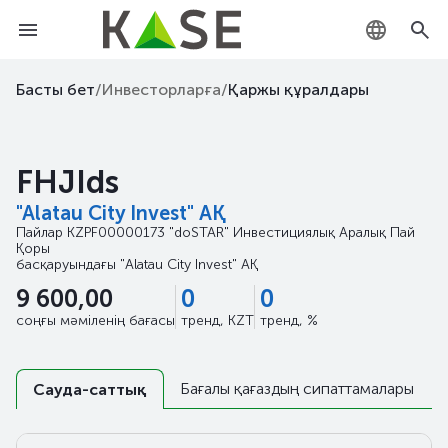
KZ
Басты бет
/
Инвесторларға
/
Қаржы құралдары
RU
FHJIds
EN
"Alatau City Invest" АҚ
Пайлар
KZPF00000173
"doSTAR" Инвестициялық Аралық Пай
Қоры
басқаруындағы
"Alatau City Invest" АҚ
9 600,00
0
0
соңғы мәміленің бағасы
тренд, KZT
тренд, %
Бағалы қағаздың сипаттамалары
Сауда-саттық