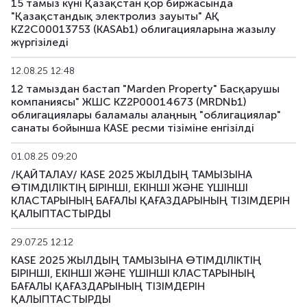
15 тамыз күні Қазақстан қор биржасында
"Қазақстандық электролиз зауыты" АҚ
KZ2C00013753 (KASAb1) облигацияларына жазылу
жүргізіледі
12.08.25 12:48
12 тамыздан бастап "Marden Property" Басқарушы
компаниясы" ЖШС KZ2P00014673 (MRDNb1)
облигациялары баламалы алаңның "облигациялар"
санаты бойынша KASE ресми тізіміне енгізілді
01.08.25 09:20
/ҚАЙТАЛАУ/ KASE 2025 ЖЫЛДЫҢ ТАМЫЗЫНА
ӨТІМДІЛІКТІҢ БІРІНШІ, ЕКІНШІ ЖӘНЕ ҮШІНШІ
КЛАСТАРЫНЫҢ БАҒАЛЫ ҚАҒАЗДАРЫНЫҢ ТІЗІМДЕРІН
ҚАЛЫПТАСТЫРДЫ
29.07.25 12:12
KASE 2025 ЖЫЛДЫҢ ТАМЫЗЫНА ӨТІМДІЛІКТІҢ
БІРІНШІ, ЕКІНШІ ЖӘНЕ ҮШІНШІ КЛАСТАРЫНЫҢ
БАҒАЛЫ ҚАҒАЗДАРЫНЫҢ ТІЗІМДЕРІН
ҚАЛЫПТАСТЫРДЫ