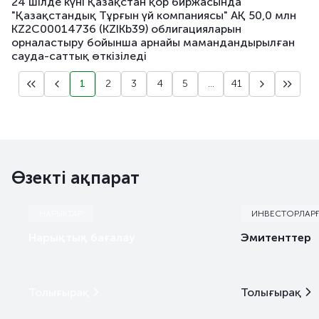
24 шілде күні Қазақстан қор биржасында
"Қазақстандық Тұрғын үй компаниясы" АҚ 50,0 млн
KZ2C00014736 (KZIKb39) облигацияларын
орналастыру бойынша арнайы мамандандырылған
сауда-саттық өткізіледі
1
2
3
4
5
...
41
Өзекті ақпарат
НАРЫҚТАР
ИНВЕСТОРЛАР
Нарықтық бағалау
Эмитенттер
Толығырақ
Толығырақ