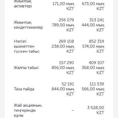
Жиынтық
171,00 мың
673,00 мың
активтері
KZT
KZT
256 079
313 241
Жиынтық
789,00 мың
444,00 мың
міндеттемелер
KZT
KZT
Негізгі
269 108
852 319
қызметтен
238,00 мың
574,00 мың
түскен табыс
KZT
KZT
157 290
409 107
Жалпы табыс
856,00 мың
368,00 мың
KZT
KZT
52 191
111 539
Таза пайда
844,00 мың
566,00 мың
KZT
KZT
Жай акцияның
3 528,00
теңгерімдік
–
KZT
құны