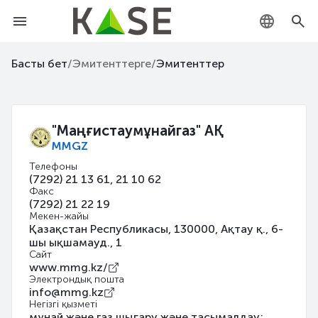
KZ
Басты бет
/
Эмитенттерге
/
Эмитенттер
RU
EN
"Маңғистаумұнайгаз" АҚ
MMGZ
Телефоны
(7292) 21 13 61, 21 10 62
Факс
(7292) 21 22 19
Мекен-жайы
Қазақстан Республикасы, 130000, Ақтау қ., 6-
шы ықшамауд., 1
Сайт
www.mmg.kz/
Электрондық пошта
info@mmg.kz
Негізгі қызметі
мұнай және газ шығару және тасымалдау;