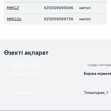
MMGZ
KZ0009093696
негізгі
MMGZp
KZ0009089736
негізгі
Өзекті ақпарат
ИНВЕСТОРЛАРҒА
САУДА-САТТЫҚ
Құралдар тізімі
Биржа мүшеле
Толығырақ
Толығырақ