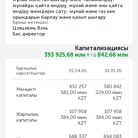
мұнайды қайта өндіру, мұнай және оны қайта
өндіру өнімдерін сату; мұнай және газ кен
орындарын барлау және қазып шығару
Бірінші жетекшісі
Цзяцзюнь Вэнь
Бас директор
Капитализациясы
393 925,68 млн
842,66 млн
/
Қаржылық
01.04.26
01.01.26
көрсеткіштері
432 257
380 842
Меншікті
382,00 мың
229,00 мың
капиталы
KZT
KZT
107 958
107 958
Жарғылық
384,00 мың
384,00 мың
капиталы
KZT
KZT
688 337
694 083