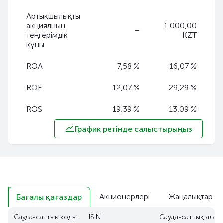
Артықшылықты
акциялның
1 000,00
–
теңгерімдік
KZT
құны
ROA
7,58 %
16,07 %
ROE
12,07 %
29,29 %
ROS
19,39 %
13,09 %
График ретінде салыстырыңыз
Акционерлері
Жаңалықтар
Бағалы қағаздар
Сауда-саттық коды
ISIN
Сауда-саттық алаң