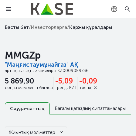
KZ
Басты бет
/
Инвесторларға
/
Қаржы құралдары
RU
MMGZp
EN
"Маңғистаумұнайгаз" АҚ
артықшылықты акциялары
KZ0009089736
5 869,90
-5,09
-0,09
соңғы мәміленің бағасы
тренд, KZT
тренд, %
Бағалы қағаздың сипаттамалары
Сауда-саттық
Жиынтық мәліметтер