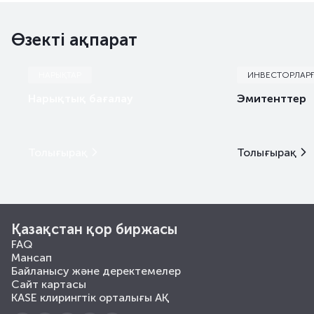
Өзекті ақпарат
НАРЫҚТАР
ИНВЕСТОРЛАР
Нарықтық бағалау
Эмитенттер
Толығырақ
Толығырақ
Қазақстан қор биржасы
FAQ
Мансап
Байланысу және деректемелер
Сайт картасы
KASE клирингтік орталығы АҚ