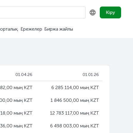
Кіру
орталық
Ережелер
Биржа жайлы
KZ
RU
EN
01.04.26
01.01.26
682,00 мың KZT
6 285 114,00 мың KZT
500,00 мың KZT
1 846 500,00 мың KZT
718,00 мың KZT
12 783 117,00 мың KZT
036,00 мың KZT
6 498 003,00 мың KZT