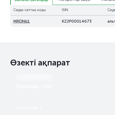
Сауда-саттық коды
ISIN
Сауд
MRDNb1
KZ2P00014673
аль
Өзекті ақпарат
ИНВЕСТОРЛАРҒА
Құралдар тізімі
Толығырақ