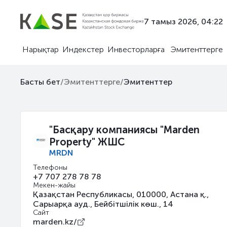
7 тамыз 2026, 04:22
Нарықтар
Индекстер
Инвесторларға
Эмитенттерге
Басты бет
/
Эмитенттерге
/
Эмитенттер
"Басқару компаниясы "Marden
Property" ЖШС
MRDN
Телефоны
+7 707 278 78 78
Мекен-жайы
Қазақстан Республикасы, 010000, Астана қ.,
Сарыарқа ауд., Бейбітшілік көш., 14
Сайт
marden.kz/