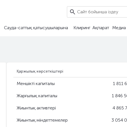
Сауда-саттық қатысушыларына
Клиринг
Ақпарат
Медиа 
Қаржылық көрсеткіштері
Меншікті капиталы
1 811 
Жарғылық капиталы
1 846 
Жиынтық активтері
4 865 
Жиынтық міндеттемелер
3 054 