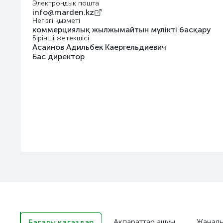
Электрондық пошта
info@marden.kz
Негізгі қызметі
коммерциялық жылжымайтын мүлікті басқару
Бірінші жетекшісі
Асаинов Адильбек Каергельдиевич
Бас директор
Ақпараттар ашуы
Жаңалы
Бағалы қағаздар