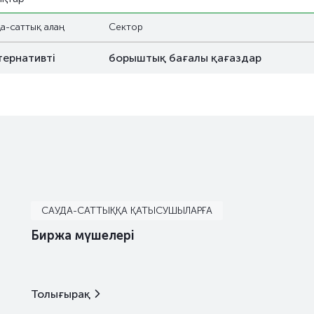
а-саттық алаң
Сектор
тернативті
борыштық бағалы қағаздар
САУДА-САТТЫҚҚА ҚАТЫСУШЫЛАРҒА
Биржа мүшелері
Толығырақ