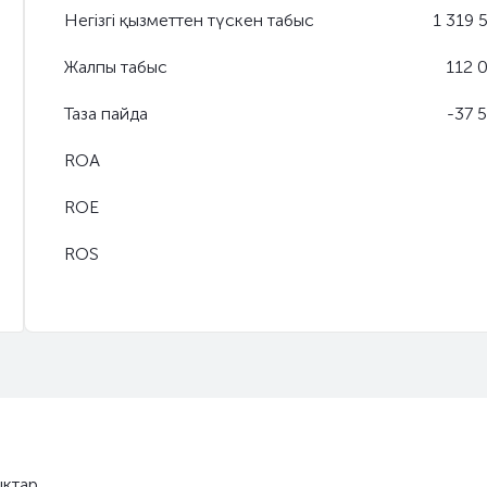
Негізгі қызметтен түскен табыс
1 319 
Жалпы табыс
112 
Таза пайда
-37 
ROA
ROE
ROS
қтар