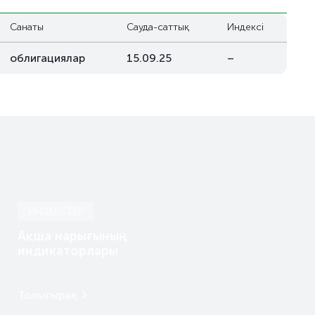
Санаты
Сауда-саттық
Индексі
облигациялар
15.09.25
–
ИНДЕКСТЕР
Ақша нарығының
индикаторлары
Толығырақ