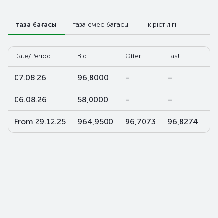
таза бағасы
таза емес бағасы
кірістілігі
Date/Period
Bid
Offer
Last
W-
07.08.26
96,8000
–
–
–
06.08.26
58,0000
–
–
–
From 29.12.25
964,9500
96,7073
96,8274
9