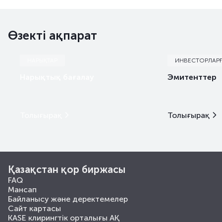
Өзекті ақпарат
НАРЫҚТАР
ИНВЕСТОРЛАР
Нарықтық бағалау
Эмитенттер
Толығырақ
Толығырақ
Қазақстан қор биржасы
FAQ
Мансап
Байланысу және деректемелер
Сайт картасы
KASE клирингтік орталығы АҚ