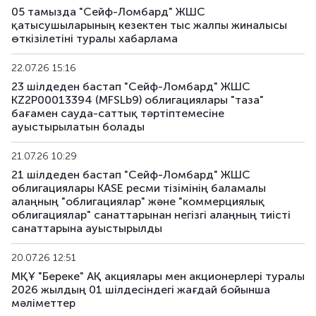
05 тамызда "Сейф-Ломбард" ЖШС
қатысушыларының кезектен тыс жалпы жиналысы
өткізілетіні туралы хабарлама
22.07.26 15:16
23 шілдеден бастап "Сейф-Ломбард" ЖШС
KZ2P00013394 (MFSLb9) облигациялары "таза"
бағамен сауда-саттық тәртіптемесіне
ауыстырылатын болады
21.07.26 10:29
21 шілдеден бастап "Сейф-Ломбард" ЖШС
облигациялары KASE ресми тізімінің баламалы
алаңның "облигациялар" және "коммерциялық
облигациялар" санаттарынан негізгі алаңның тиісті
санаттарына ауыстырылды
20.07.26 12:51
МҚҰ "Береке" АҚ акциялары мен акционерлері туралы
2026 жылдың 01 шілдесіндегі жағдай бойынша
мәліметтер