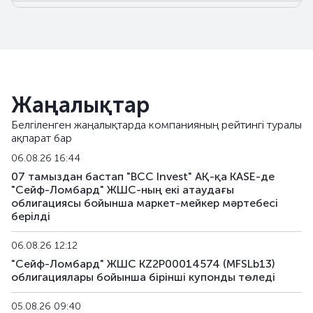
MFSLb16
KZ2P00017379
негізгі
MFSLb17
KZ2P00017403
негізгі
Жаңалықтар
Белгіленген жаңалықтарда компанияның рейтингі туралы
ақпарат бар
06.08.26 16:44
07 тамыздан бастап "BCC Invest" АҚ-қа KASE-де
"Сейф-Ломбард" ЖШС-ның екі атаудағы
облигациясы бойынша маркет-мейкер мәртебесі
берілді
06.08.26 12:12
"Сейф-Ломбард" ЖШС KZ2P00014574 (MFSLb13)
облигациялары бойынша бірiнші купонды төледі
05.08.26 09:40