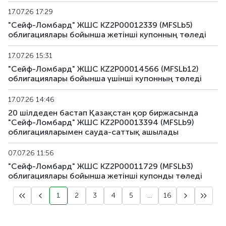
17.07.26 17:29
"Сейф-Ломбард" ЖШС KZ2P00012339 (MFSLb5)
облигациялары бойынша жетiншi купонның төледi
17.07.26 15:31
"Сейф-Ломбард" ЖШС KZ2P00014566 (MFSLb12)
облигациялары бойынша үшінші купонның төледi
17.07.26 14:46
20 шілдеден бастап Қазақстан қор биржасында
"Сейф-Ломбард" ЖШС KZ2P00013394 (MFSLb9)
облигацияларымен сауда-саттық ашылады
07.07.26 11:56
"Сейф-Ломбард" ЖШС KZ2P00011729 (MFSLb3)
облигациялары бойынша жетінші купонды төледі
1
2
3
4
5
...
16