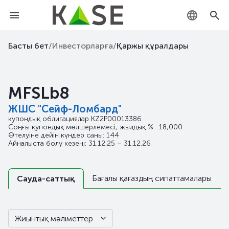
KZ
Басты бет
/
Инвесторларға
/
Қаржы құралдары
RU
MFSLb8
EN
ЖШС "Сейф-Ломбард"
купондық облигациялар
KZ2P00013386
Соңғы купондық мөлшерлемесі, жылдық % : 18,000
Өтелуіне дейін күндер саны: 144
Айналыста болу кезеңі: 31.12.25 – 31.12.26
Бағалы қағаздың сипаттамалары
Сауда-саттық
Жиынтық мәліметтер