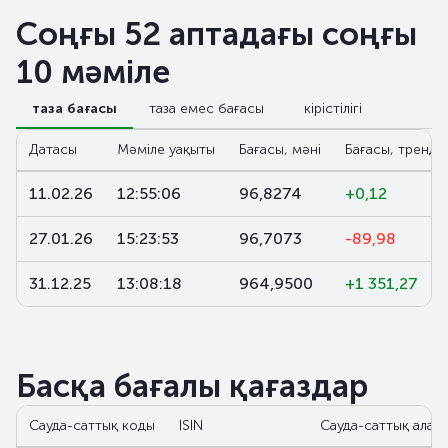
Соңғы 52 аптадағы соңғы
10 мәміле
таза бағасы
таза емес бағасы
кірістілігі
Датасы
Мәміле уақыты
Бағасы, мәні
Бағасы, тренд,
11.02.26
12:55:06
96,8274
+0,12
27.01.26
15:23:53
96,7073
-89,98
31.12.25
13:08:18
964,9500
+1 351,27
Басқа бағалы қағаздар
Сауда-саттық коды
ISIN
Сауда-саттық алаң