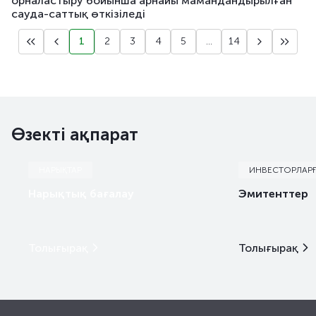
орналастыру бойынша арнайы мамандандырылған
сауда-саттық өткізіледі
1
2
3
4
5
...
14
Өзекті ақпарат
НАРЫҚТАР
ИНВЕСТОРЛАР
Нарықтық бағалау
Эмитенттер
Толығырақ
Толығырақ