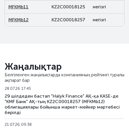
MFKMb11
KZ2C00018125
негізгі
MFKMb12
KZ2C00018257
негізгі
Жаңалықтар
Белгіленген жаңалықтарда компанияның рейтингі туралы
ақпарат бар
28.07.26 17:45
29 шілдеден бастап "Halyk Finance" АҚ-қа KASE-де
"KMF Банк" АҚ-тың KZ2C00018257 (MFKMb12)
облигациялары бойынша маркет-мейкер мәртебесі
берілді
21.07.26 09:38