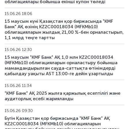
облигациялары бойынша екінші купон төледі
15.06.26 18:06
15 маусым күні Қазақстан қор биржасында "KMF
Банк" АҚ өзінің KZ2C00018034 (MFKMb10)
облигацияларын жылдық 21,00 %-бен орналастырып,
1,1 млрд теңге тартты
15.06.26 12:30
15 маусым "KMF Банк" АҚ 1,0 млн KZ2C00018034
(MFKMb10) облигацияларын орналастыру бойынша
мамандандырылған сауда-саттықта өтінімдерді
қабылдау уақыты AST 13:00-ге дейін ұзартылды
15.06.26 11:34
"KMF Банк" АҚ 2025 жылға қаржылық есептілігі және
аудиторлық есебі жарияланды
15.06.26 09:30
Бүгін Қазақстан қор биржасында "KMF Банк" АҚ
KZ2C00018034 (MFKMb10) облигацияларын