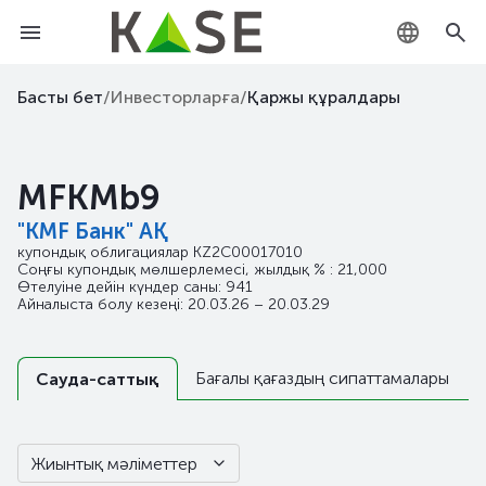
KZ
Басты бет
/
Инвесторларға
/
Қаржы құралдары
RU
MFKMb9
EN
"KMF Банк" АҚ
купондық облигациялар
KZ2C00017010
Соңғы купондық мөлшерлемесі, жылдық % : 21,000
Өтелуіне дейін күндер саны: 941
Айналыста болу кезеңі: 20.03.26 – 20.03.29
Бағалы қағаздың сипаттамалары
Сауда-саттық
Жиынтық мәліметтер