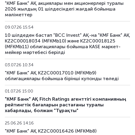
"KMF Банк" АҚ акциялары мен акционерлері туралы
2026 жылдың 01 шілдесіндегі жағдай бойынша
мәліметтер
09.07.26 15:54
10 шілдеден бастап "BCC Invest" АҚ-на "KMF Банк" АҚ
KZ2C00018034 (MFKMb10) және KZ2C00018125
(MFKMb11) облигациялары бойынша KASE маркет-
мейкер мәртебесі берілді
03.07.26 10:34
"KMF Банк" АҚ KZ2C00017010 (MFKMb9)
облигациялары бойынша бiрiншi купонды төледі
01.07.26 15:00
"KMF Банк" АҚ Fitch Ratings агенттігі компанияның
рейтингтік бағаларын растағаны туралы
хабарлады, болжам "Тұрақты"
25.06.26 14:16
"KMF Банк" АҚ KZ2C00016426 (MFKMb8)