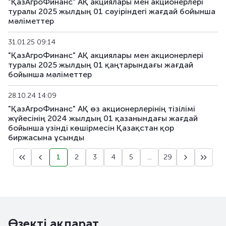
"ҚазАгроФинанс" АҚ акциялары мен акционерлері
туралы 2025 жылдың 01 сәуіріндегі жағдай бойынша
мәліметтер
31.01.25 09:14
"ҚазАгроФинанс" АҚ акциялары мен акционерлері
туралы 2025 жылдың 01 қаңтарындағы жағдай
бойынша мәліметтер
28.10.24 14:09
"ҚазАгроФинанс" АҚ өз акционерлерінің тізілімі
жүйесінің 2024 жылдың 01 қазанындағы жағдай
бойынша үзінді көшірмесін Қазақстан қор
биржасына ұсынды
1
2
3
4
5
...
29
Өзекті ақпарат