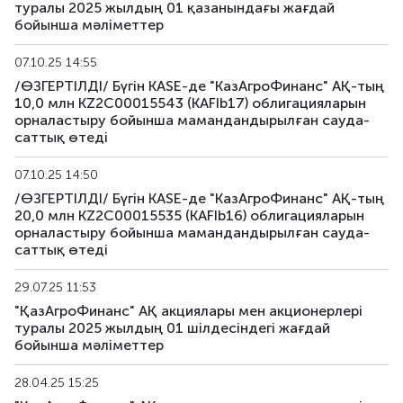
туралы 2025 жылдың 01 қазанындағы жағдай
бойынша мәліметтер
KAFIpp12
KZ2C00017846
жеке орналаст
07.10.25 14:55
/ӨЗГЕРТІЛДІ/ Бүгін KASE-де "КазАгроФинанс" АҚ-тың
10,0 млн KZ2C00015543 (KAFIb17) облигацияларын
орналастыру бойынша мамандандырылған сауда-
саттық өтеді
07.10.25 14:50
/ӨЗГЕРТІЛДІ/ Бүгін KASE-де "КазАгроФинанс" АҚ-тың
20,0 млн KZ2C00015535 (KAFIb16) облигацияларын
орналастыру бойынша мамандандырылған сауда-
саттық өтеді
29.07.25 11:53
"ҚазАгроФинанс" АҚ акциялары мен акционерлері
туралы 2025 жылдың 01 шілдесіндегі жағдай
бойынша мәліметтер
28.04.25 15:25