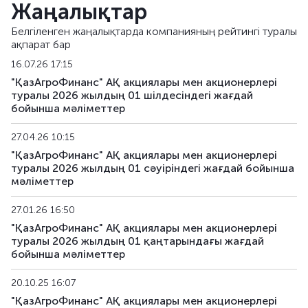
Жаңалықтар
KAFIb24
KZ2C00017184
негізгі
Белгіленген жаңалықтарда компанияның рейтингі туралы
ақпарат бар
KAFIpp1
KZ2C00008308
жеке орналаст
16.07.26 17:15
KAFIpp4
KZ2C00010841
жеке орналаст
"ҚазАгроФинанс" АҚ акциялары мен акционерлері
туралы 2026 жылдың 01 шілдесіндегі жағдай
бойынша мәліметтер
KAFIpp5
KZ2C00010908
жеке орналаст
27.04.26 10:15
KAFIpp6
KZ2C00011328
жеке орналаст
"ҚазАгроФинанс" АҚ акциялары мен акционерлері
туралы 2026 жылдың 01 сәуіріндегі жағдай бойынша
KAFIpp7
KZ2C00011674
жеке орналаст
мәліметтер
KAFIpp8
KZ2C00013910
жеке орналаст
27.01.26 16:50
"ҚазАгроФинанс" АҚ акциялары мен акционерлері
KAFIpp9
KZ2C00013944
жеке орналаст
туралы 2026 жылдың 01 қаңтарындағы жағдай
бойынша мәліметтер
KAFIpp10
KZ2C00013951
жеке орналаст
20.10.25 16:07
KAFIpp11
KZ2C00013969
жеке орналаст
"ҚазАгроФинанс" АҚ акциялары мен акционерлері