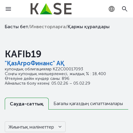
KZ
Басты бет
/
Инвесторларға
/
Қаржы құралдары
RU
KAFIb19
EN
"ҚазАгроФинанс" АҚ
купондық облигациялар
KZ2C00017093
Соңғы купондық мөлшерлемесі, жылдық % : 18,400
Өтелуіне дейін күндер саны: 896
Айналыста болу кезеңі: 05.02.26 – 05.02.29
Бағалы қағаздың сипаттамалары
Сауда-саттық
Жиынтық мәліметтер