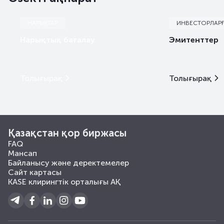
НАРЫҚТАР
ИНВЕСТОРЛАР
Нарықтық бағалау
Эмитенттер
Толығырақ
Толығырақ
Қазақстан қор биржасы
FAQ
Мансап
Байланысу және деректемелер
Сайт картасы
KASE клирингтік орталығы АҚ