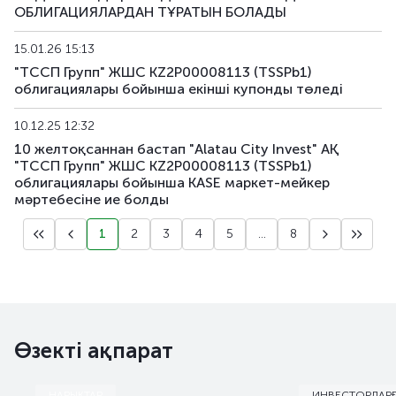
ОБЛИГАЦИЯЛАРДАН ТҰРАТЫН БОЛАДЫ
15.01.26 15:13
"ТССП Групп" ЖШС KZ2P00008113 (TSSPb1)
облигациялары бойынша екiншi купонды төледі
10.12.25 12:32
10 желтоқсаннан бастап "Alatau City Invest" АҚ
"ТССП Групп" ЖШС KZ2P00008113 (TSSPb1)
облигациялары бойынша KASE маркет-мейкер
мәртебесіне ие болды
1
2
3
4
5
...
8
Өзекті ақпарат
НАРЫҚТАР
ИНВЕСТОРЛАР