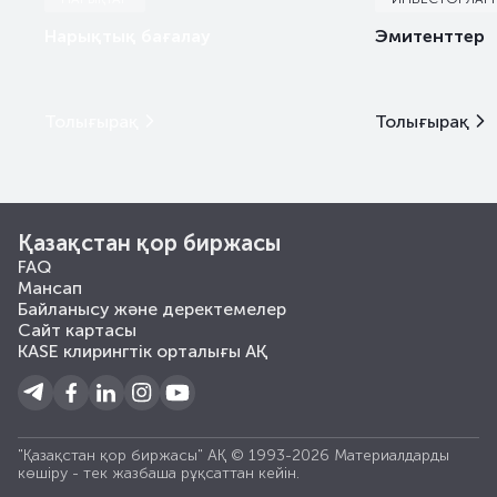
Нарықтық бағалау
Эмитенттер
Толығырақ
Толығырақ
Қазақстан қор биржасы
FAQ
Мансап
Байланысу және деректемелер
Сайт картасы
KASE клирингтік орталығы АҚ
"Қазақстан қор биржасы" АҚ © 1993-2026 Материалдарды
көшiру - тек жазбаша рұқсаттан кейiн.