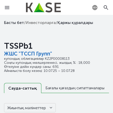
KZ
Басты бет
/
Инвесторларға
/
Қаржы құралдары
RU
TSSPb1
EN
ЖШС "ТССП Групп"
купондық облигациялар
KZ2P00008113
Соңғы купондық мөлшерлемесі, жылдық % : 18,000
Өтелуіне дейін күндер саны: 691
Айналыста болу кезеңі: 10.07.25 – 10.07.28
Бағалы қағаздың сипаттамалары
Сауда-саттық
Жиынтық мәліметтер