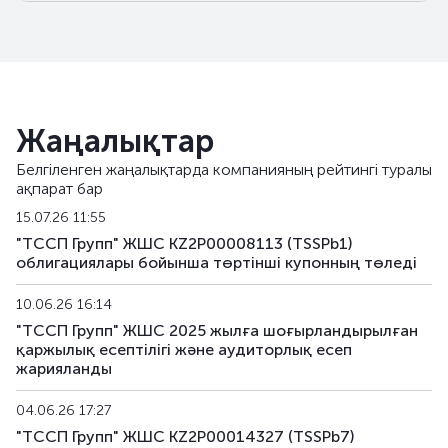
Жаңалықтар
Белгіленген жаңалықтарда компанияның рейтингі туралы
ақпарат бар
15.07.26 11:55
"ТССП Групп" ЖШС KZ2P00008113 (TSSPb1)
облигациялары бойынша төртінші купонның төледi
10.06.26 16:14
"ТССП Групп" ЖШС 2025 жылға шоғырландырылған
қаржылық есептілігі және аудиторлық есеп
жарияланды
04.06.26 17:27
"ТССП Групп" ЖШС KZ2P00014327 (TSSPb7)