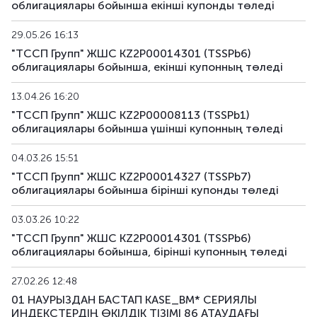
облигациялары бойынша екiншi купонды төледі
29.05.26 16:13
"ТССП Групп" ЖШС KZ2P00014301 (TSSPb6)
облигациялары бойынша, екiнші купонның төледi
13.04.26 16:20
"ТССП Групп" ЖШС KZ2P00008113 (TSSPb1)
облигациялары бойынша үшінші купонның төледi
04.03.26 15:51
"ТССП Групп" ЖШС KZ2P00014327 (TSSPb7)
облигациялары бойынша бiрiншi купонды төледі
03.03.26 10:22
"ТССП Групп" ЖШС KZ2P00014301 (TSSPb6)
облигациялары бойынша, бірiнші купонның төледi
27.02.26 12:48
01 НАУРЫЗДАН БАСТАП KASE_BM* СЕРИЯЛЫ
ИНДЕКСТЕРДІҢ ӨКІЛДІК ТІЗІМІ 86 АТАУДАҒЫ