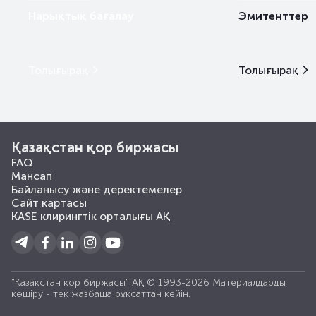
Нарықтық бағалау
Эмитенттер
Толығырақ
Толығырақ
Қазақстан қор биржасы
FAQ
Мансап
Байланысу және деректемелер
Сайт картасы
KASE клирингтік орталығы АҚ
"Қазақстан қор биржасы" АҚ © 1993-2026 Материалдарды
көшiру - тек жазбаша рұқсаттан кейiн.