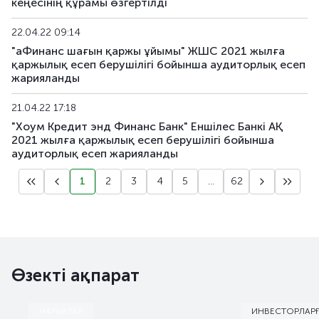
кеңесінің құрамы өзгертілді
22.04.22 09:14
"аФинанс шағын қаржы ұйымы" ЖШС 2021 жылға
қаржылық есеп берушілігі бойынша аудиторлық есеп
жарияланды
21.04.22 17:18
"Хоум Кредит энд Финанс Банк" Еншілес Банкі АҚ
2021 жылға қаржылық есеп берушілігі бойынша
аудиторлық есеп жарияланды
1
2
3
4
5
...
62
Өзекті ақпарат
НАРЫҚТАР
ИНВЕСТОРЛАР