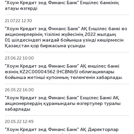
"Хоум Кредит энд Финанс Банк" Еншілес банкінің
атауы өзгерді
21.07.22 12:30
"Хоум Кредит энд Фмнанс Банк" АҚ Еншілес банкі өз
акционерлерінің тізілімі жүйесінің 2022 жылдың
01 шілдесіндегі жағдай бойынша үзінді көшірмесін
Қазақстан қор биржасына ұсынды
23.06.22 10:00
"Хоум Кредит энд Финанс Банк" АҚ еншілес банкі
өзінің KZ2C00004562 (HCBNb5) облигациялары
бойынша жетінші купонның төленгенін хабарлады.
26.05.22 16:00
"Хоум Кредит энд Финанс Банк" Еншілес Банкі АҚ
акционерлердің құрамындағы өзгертулер туралы
хабарлады
20.05.22 12:49
"Хоум Кредит энд Финанс Банк" АҚ Директорлар