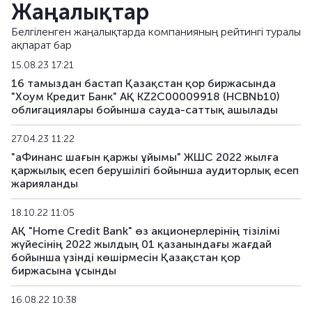
Жаңалықтар
HCBNb25
KZ2C00017333
негізгі
Белгіленген жаңалықтарда компанияның рейтингі туралы
ақпарат бар
HCBNb26
KZ2C00017499
негізгі
15.08.23 17:21
HCBNb27
KZ2C00017507
негізгі
16 тамыздан бастап Қазақстан қор биржасында
"Хоум Кредит Банк" АҚ KZ2C00009918 (HCBNb10)
облигациялары бойынша сауда-саттық ашылады
HCBNb28
KZ2C00017515
негізгі
27.04.23 11:22
HCBNb29
KZ2C00017523
негізгі
"аФинанс шағын қаржы ұйымы" ЖШС 2022 жылға
қаржылық есеп берушілігі бойынша аудиторлық есеп
HCBNb30
KZ2C00017531
негізгі
жарияланды
HCBNb31
KZ2C00017549
негізгі
18.10.22 11:05
АҚ "Home Credit Bank" өз акционерлерінің тізілімі
HCBNb32
KZ2C00017556
негізгі
жүйесінің 2022 жылдың 01 қазанындағы жағдай
бойынша үзінді көшірмесін Қазақстан қор
HCBNb33
KZ2C00017564
негізгі
биржасына ұсынды
16.08.22 10:38