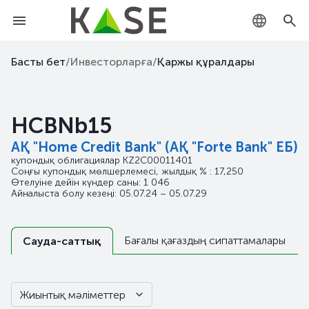
KZ
Басты бет
/
Инвесторларға
/
Қаржы құралдары
RU
HCBNb15
EN
АҚ "Home Credit Bank" (АҚ "Forte Bank" ЕБ)
купондық облигациялар
KZ2C00011401
Соңғы купондық мөлшерлемесі, жылдық % : 17,250
Өтелуіне дейін күндер саны: 1 046
Айналыста болу кезеңі: 05.07.24 – 05.07.29
Бағалы қағаздың сипаттамалары
Сауда-саттық
Жиынтық мәліметтер