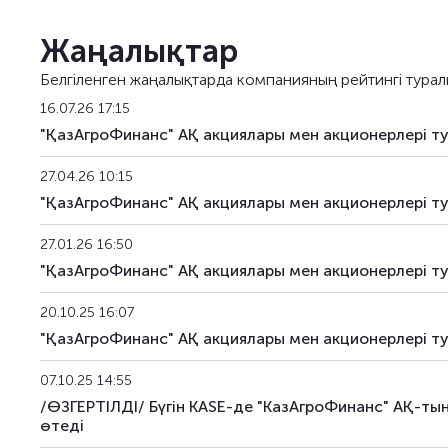
KAFIb23
KZ2C00017176
негіз
Жаңалықтар
KAFIb24
KZ2C00017184
негіз
Белгіленген жаңалықтарда компанияның рейтингі турал
KAFIpp1
KZ2C00008308
жек
16.07.26 17:15
"ҚазАгроФинанс" АҚ акциялары мен акционерлері т
KAFIpp4
KZ2C00010841
жек
27.04.26 10:15
KAFIpp5
KZ2C00010908
жек
"ҚазАгроФинанс" АҚ акциялары мен акционерлері т
KAFIpp6
KZ2C00011328
жек
27.01.26 16:50
"ҚазАгроФинанс" АҚ акциялары мен акционерлері 
KAFIpp7
KZ2C00011674
жек
20.10.25 16:07
KAFIpp8
KZ2C00013910
жек
"ҚазАгроФинанс" АҚ акциялары мен акционерлері 
KAFIpp9
KZ2C00013944
жек
07.10.25 14:55
/ӨЗГЕРТІЛДІ/ Бүгін KASE-де "КазАгроФинанс" АҚ-т
KAFIpp10
KZ2C00013951
жек
өтеді