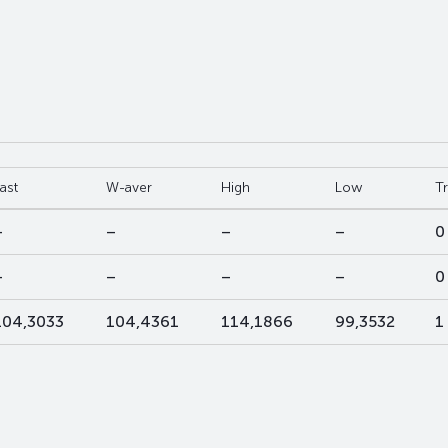
ast
W-aver
High
Low
T
–
–
–
–
0
–
–
–
–
0
104,3033
104,4361
114,1866
99,3532
1