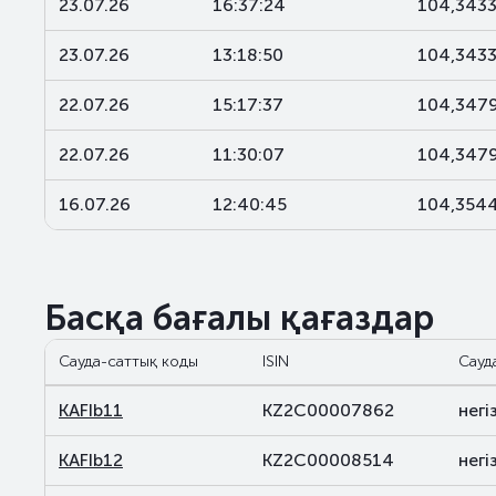
23.07.26
16:37:24
104,343
23.07.26
13:18:50
104,343
22.07.26
15:17:37
104,347
22.07.26
11:30:07
104,347
16.07.26
12:40:45
104,354
Басқа бағалы қағаздар
Сауда-саттық коды
ISIN
Сауд
KAFIb11
KZ2C00007862
негіз
KAFIb12
KZ2C00008514
негіз