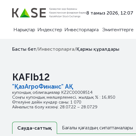
8 тамыз 2026, 12:07
Нарықтар
Индекстер
Инвесторларға
Эмитенттерге
Басты бет
/
Инвесторларға
/
Қаржы құралдары
KAFIb12
"ҚазАгроФинанс" АҚ
купондық облигациялар
KZ2C00008514
Соңғы купондық мөлшерлемесі, жылдық % : 16,850
Өтелуіне дейін күндер саны: 1 070
Айналыста болу кезеңі: 28.07.22 – 28.07.29
Бағалы қағаздың сипаттамалары
Сауда-саттық