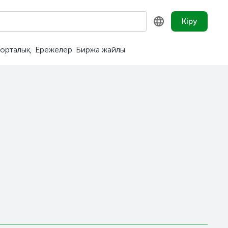
Кіру
орталық
Ережелер
Биржа жайлы
KZ
RU
EN