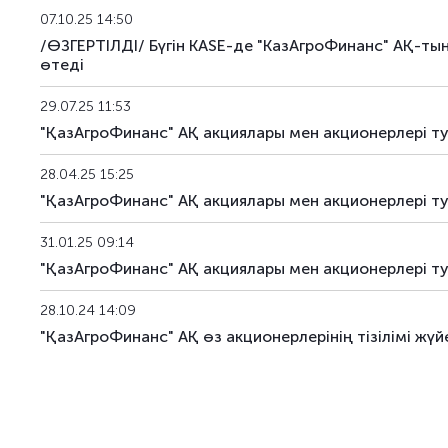
KAFIpp11
KZ2C00013969
жек
07.10.25 14:50
/ӨЗГЕРТІЛДІ/ Бүгін KASE-де "КазАгроФинанс" АҚ-т
KAFIpp12
KZ2C00017846
жек
өтеді
29.07.25 11:53
"ҚазАгроФинанс" АҚ акциялары мен акционерлері т
28.04.25 15:25
"ҚазАгроФинанс" АҚ акциялары мен акционерлері т
31.01.25 09:14
"ҚазАгроФинанс" АҚ акциялары мен акционерлері 
28.10.24 14:09
"ҚазАгроФинанс" АҚ өз акционерлерінің тізілімі ж