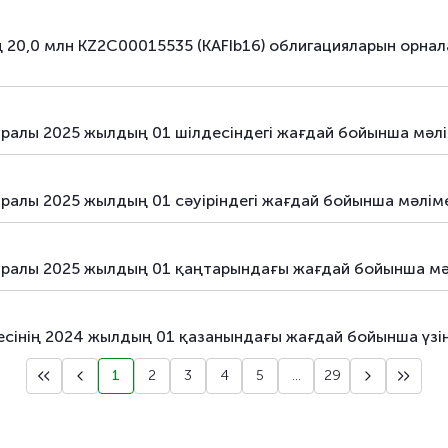
е орналастыру
борыштық бағалы қағаздар
ың 20,0 млн KZ2C00015535 (KAFIb16) облигацияларын ор
е орналастыру
борыштық бағалы қағаздар
уралы 2025 жылдың 01 шілдесіндегі жағдай бойынша мәл
уралы 2025 жылдың 01 сәуіріндегі жағдай бойынша мәлім
туралы 2025 жылдың 01 қаңтарындағы жағдай бойынша м
үйесінің 2024 жылдың 01 қазанындағы жағдай бойынша үз
1
2
3
4
5
...
29