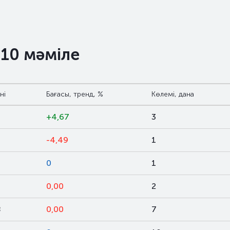
 10 мәміле
ні
Бағасы, тренд, %
Көлемі, дана
+4,67
3
-4,49
1
9
0
1
9
0,00
2
8
0,00
7