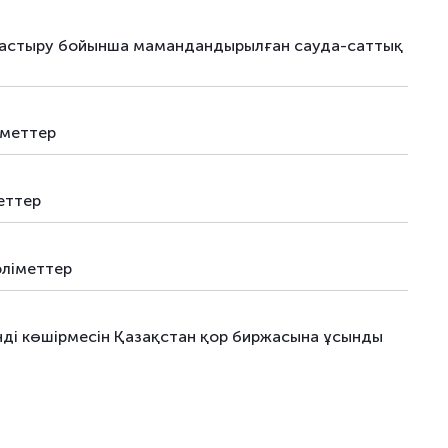
–
-
–
наластыру бойынша мамандандырылған сауда-саттық
–
-
–
іметтер
еттер
әліметтер
інді көшірмесін Қазақстан қор биржасына ұсынды