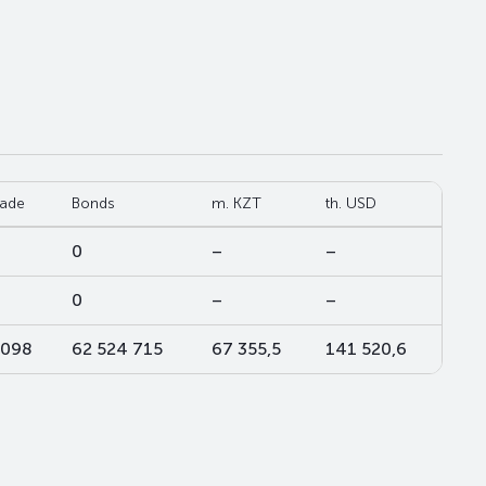
rade
Bonds
m. KZT
th. USD
0
–
–
0
–
–
 098
62 524 715
67 355,5
141 520,6