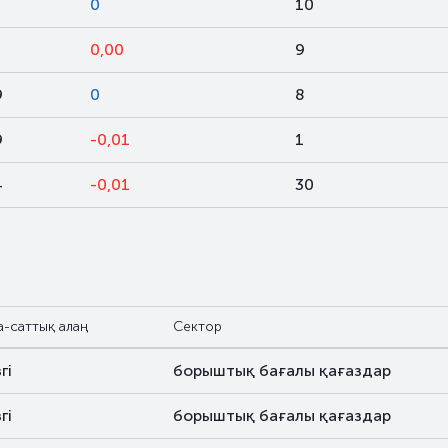
3
0
10
3
0,00
9
9
0
8
9
-0,01
1
4
-0,01
30
а-саттық алаң
Сектор
гі
борыштық бағалы қағаздар
гі
борыштық бағалы қағаздар