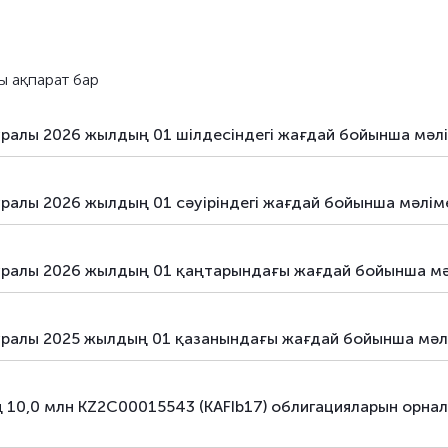
гі
борыштық бағалы қағаздар
гі
борыштық бағалы қағаздар
ы ақпарат бар
е орналастыру
борыштық бағалы қағаздар
уралы 2026 жылдың 01 шілдесіндегі жағдай бойынша мәл
е орналастыру
борыштық бағалы қағаздар
е орналастыру
борыштық бағалы қағаздар
уралы 2026 жылдың 01 сәуіріндегі жағдай бойынша мәлім
е орналастыру
борыштық бағалы қағаздар
туралы 2026 жылдың 01 қаңтарындағы жағдай бойынша м
е орналастыру
борыштық бағалы қағаздар
е орналастыру
борыштық бағалы қағаздар
туралы 2025 жылдың 01 қазанындағы жағдай бойынша мәл
е орналастыру
борыштық бағалы қағаздар
ың 10,0 млн KZ2C00015543 (KAFIb17) облигацияларын ор
е орналастыру
борыштық бағалы қағаздар