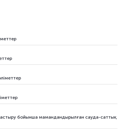
облигациялар
-
–
облигациялар
-
–
–
-
–
іметтер
–
-
–
–
-
–
еттер
–
-
–
әліметтер
–
-
–
–
-
–
іметтер
–
-
–
наластыру бойынша мамандандырылған сауда-саттық
–
-
–