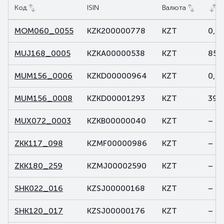
Код
ISIN
Валюта
О
TABLE.GOVERNMENT_SECURITIES
MOM060_0055
KZK200000778
KZT
0,0
MUJ168_0005
KZKA00000538
KZT
855
MUM156_0006
KZKD00000964
KZT
0,0
MUM156_0008
KZKD00001293
KZT
39,
MUX072_0003
KZKB00000040
KZT
–
ZKK117_098
KZMF00000986
KZT
–
ZKK180_259
KZMJ00002590
KZT
–
SHK022_016
KZSJ00000168
KZT
–
SHK120_017
KZSJ00000176
KZT
–