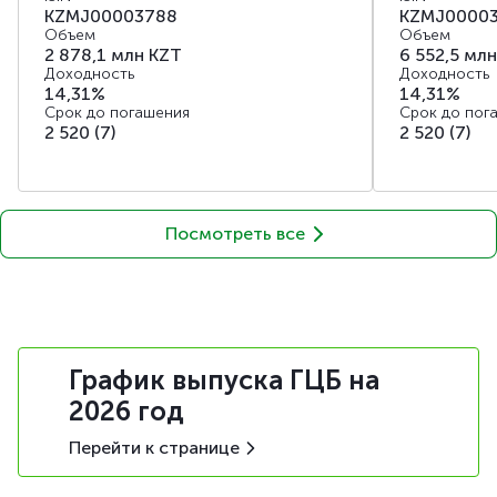
KZMJ00003788
KZMJ0000
Объем
Объем
2 878,1
млн KZT
6 552,5
млн
Доходность
Доходность
14,31%
14,31%
Срок до погашения
Срок до пог
2 520 (7)
2 520 (7)
Посмотреть все
График выпуска ГЦБ на
2026 год
Перейти к странице