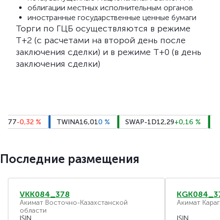
облигации местных исполнительным органов
иностранные государственные ценные бумаги
Торги по ГЦБ осуществляются в режиме
Т+2 (с расчетами на второй день после
заключения сделки) и в режиме T+0 (в день
заключения сделки)
77
-0,32
%
TWINA
16,01
0
%
SWAP-1D
12,29
+0,16
%
SWA
Последние размещения
VKK084_378
KGK084_3
Акимат Восточно-Казахстанской
Акимат Кара
области
ISIN
ISIN