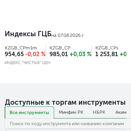
Индексы ГЦБ
на 07.08.2026 г.
KZGB_CPm1m
KZGB_CP
KZGB_CPs
954,65
-0,02
%
985,01
+0,03
%
1 253,81
+0,
ИНДЕКС "ЧИСТЫХ" ЦЕН
Доступные к торгам инструменты
Минфин РК
НБРК
Акима
Все инструменты