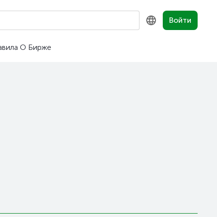
Войти
авила
О Бирже
KZ
RU
EN