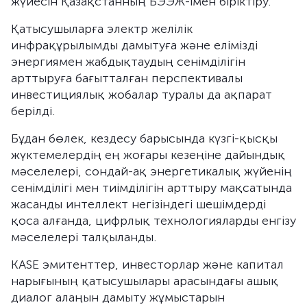
жүйесін Қазақстанның БЭЭЖ-імен біріктіру.
Қатысушыларға электр желілік
инфрақұрылымды дамытуға және елімізді
энергиямен жабдықтаудың сенімділігін
арттыруға бағытталған перспективалы
инвестициялық жобалар туралы да ақпарат
берілді.
Бұдан бөлек, кездесу барысында күзгі-қысқы
жүктемелердің ең жоғары кезеңіне дайындық
мәселелері, сондай-ақ энергетикалық жүйенің
сенімділігі мен тиімділігін арттыру мақсатында
жасанды интеллект негізіндегі шешімдерді
қоса алғанда, цифрлық технологияларды енгізу
мәселелері талқыланды.
KASE эмитенттер, инвесторлар және капитал
нарығының қатысушылары арасындағы ашық
диалог алаңын дамыту жұмыстарын