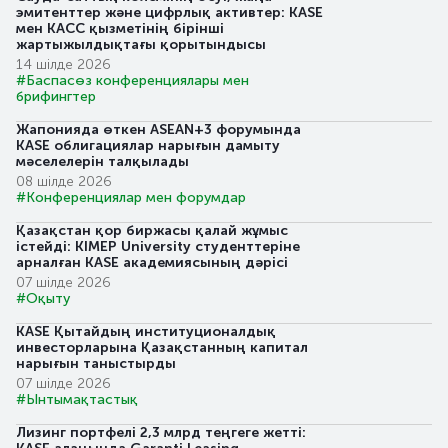
эмитенттер және цифрлық активтер: KASE
мен KACC қызметінің бірінші
жартыжылдықтағы қорытындысы
14 шілде 2026
#Баспасөз конференциялары мен
брифингтер
Жапонияда өткен ASEAN+3 форумында
KASE облигациялар нарығын дамыту
мәселелерін талқылады
08 шілде 2026
#Конференциялар мен форумдар
Қазақстан қор биржасы қалай жұмыс
істейді: KIMEP University студенттеріне
арналған KASE академиясының дәрісі
07 шілде 2026
#Оқыту
KASE Қытайдың институционалдық
инвесторларына Қазақстанның капитал
нарығын таныстырды
07 шілде 2026
#Ынтымақтастық
Лизинг портфелі 2,3 млрд теңгеге жетті: