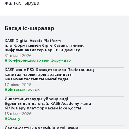
жалғастыруда.
Басқа іс-шаралар
KASE Digital Assets Platform
платформасымен бірге Қазақстанның
цифрлық активтер нарығын дамыту
31 шілде 2026
#Конференциялар мен форумдар
KASE және PSX Қазақстан мен Пәкістанның
капитал нарықтары арасындағы
ынтымақтастықты нығайтады
17 шілде 2026
#Ынтымақтастық
Инвестициялауды үйрену енді
бұрынғыдан да оңай: KASE Academy жаңа
білім беру платформасын іске қосты
15 шілде 2026
#Оқыту
Сауда-саттық көлемінің өсуі, жаңа