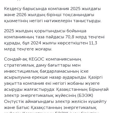
Кездесу барысында компания 2025 жылдағы
және 2026 жылдың бірінші тоқсанындағы
қызметінің негізгі нәтижелерін таныстырды.
2025 жылдың қорытындысы бойынша
компанияның таза пайдасы 70,8 млрд теңгені
құрады, бұл 2024 жылғы көрсеткіштен 11,3
млрд теңгеге жоғары.
Сондай-ақ KEGOC компаниясының
стратегиялық даму бағыттары мен
инвестициялық бағдарламасының іске
асырылуына ерекше назар аударылды. Қазіргі
уақытта компания екі негізгі жобаны жүзеге
асыруды жалғастыруда: Қазақстанның Бірыңғай
электр энергетикалық жүйесінің (БЭЭЖ)
Оңтүстік аймағындағы электр желісін күшейту
және Батыс Қазақстанның энергетикалық