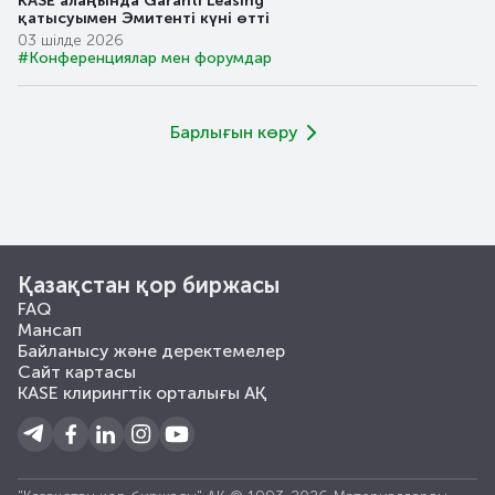
KASE алаңында Garanti Leasing
қатысуымен Эмитенті күні өтті
03 шілде 2026
#Конференциялар мен форумдар
Барлығын көру
Қазақстан қор биржасы
FAQ
Мансап
Байланысу және деректемелер
Сайт картасы
KASE клирингтік орталығы АҚ