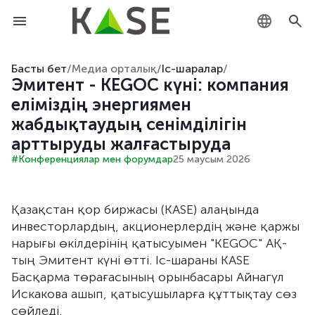
KZ
Басты бет
/
Медиа орталық
/
Іс-шаралар
/
Эмитент - KEGOC күні: компания
RU
еліміздің энергиямен
жабдықтаудың сенімділігін
EN
арттыруды жалғастыруда
#Конференциялар мен форумдар
25 маусым 2026
Қазақстан қор биржасы (KASE) алаңында
инвесторлардың, акционерлердің және қаржы
нарығы өкілдерінің қатысуымен "KEGOC" АҚ-
тың Эмитент күні өтті. Іс-шараны KASE
Басқарма төрағасының орынбасары Айнагүл
Искакова ашып, қатысушыларға құттықтау сөз
сөйледі.