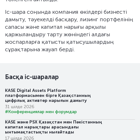
Іс-шара соңында компания өкілдері бизнесті
дамыту, тәуекелді басқару, лизинг портфелінің
сапасы және капитал нарығы арқылы
қаржыландыру тарту жөніндегі алдағы
жоспарларға қатысты қатысушылардың
сұрақтарына жауап берді.
Басқа іс-шаралар
KASE Digital Assets Platform
платформасымен бірге Қазақстанның
цифрлық активтер нарығын дамыту
31 шілде 2026
#Конференциялар мен форумдар
KASE және PSX Қазақстан мен Пәкістанның
капитал нарықтары арасындағы
ынтымақтастықты нығайтады
17 шілде 2026