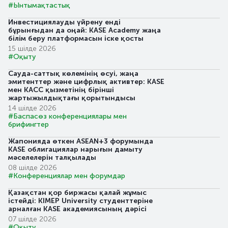
#Ынтымақтастық
Инвестициялауды үйрену енді
бұрынғыдан да оңай: KASE Academy жаңа
білім беру платформасын іске қосты
15 шілде 2026
#Оқыту
Сауда-саттық көлемінің өсуі, жаңа
эмитенттер және цифрлық активтер: KASE
мен KACC қызметінің бірінші
жартыжылдықтағы қорытындысы
14 шілде 2026
#Баспасөз конференциялары мен
брифингтер
Жапонияда өткен ASEAN+3 форумында
KASE облигациялар нарығын дамыту
мәселелерін талқылады
08 шілде 2026
#Конференциялар мен форумдар
Қазақстан қор биржасы қалай жұмыс
істейді: KIMEP University студенттеріне
арналған KASE академиясының дәрісі
07 шілде 2026
#Оқыту