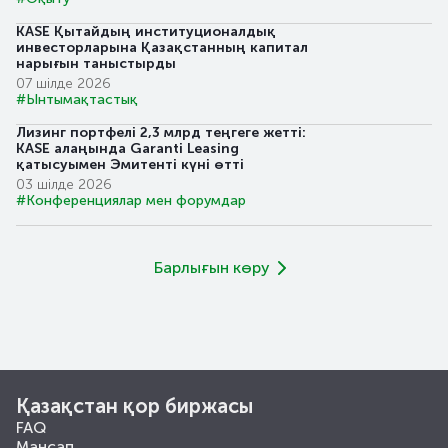
KASE Қытайдың институционалдық
инвесторларына Қазақстанның капитал
нарығын таныстырды
07 шілде 2026
#Ынтымақтастық
Лизинг портфелі 2,3 млрд теңгеге жетті:
KASE алаңында Garanti Leasing
қатысуымен Эмитенті күні өтті
03 шілде 2026
#Конференциялар мен форумдар
Барлығын көру
Қазақстан қор биржасы
FAQ
Мансап