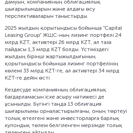
дамуын, компанияның облигациялық
шығарылымдарын және алдағы өсу
перспективаларын таныстырды.
2025 жылдың қорытындысы бойынша "Capital
Leasing Group" ЖШС-ның лизинг портфелі 24
млрд KZT, активтері 26 млрд KZT, ал таза
пайдасы 1,3 млрд KZT болды. Үстіміздегі
жылдың бірінші жартыжылдығының
қорытындысы бойынша лизинг портфелінің
көлемі 33 млрд KZT-ге, ал активтері 34 млрд
KZT-ге дейін өсті.
Кездесуде компанияның облигациялық
бағдарламасын іске асыру нәтижесі де
ұсынылды. Бүгінгі таңда 13 облигация
шығарылымы орналастырылғаны, оның төртеуі
толық өтелгені және инвесторларға барлық
купондық төлем белгіленген мерзімде толық
төленгені айтылды.