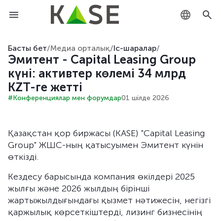
KZ
Басты бет
/
Медиа орталық
/
Іс-шаралар
/
Эмитент - Capital Leasing Group
RU
күні: активтер көлемі 34 млрд
KZT-ге жетті
EN
#Конференциялар мен форумдар
01 шілде 2026
Қазақстан қор биржасы (KASE) "Capital Leasing
Group" ЖШС-ның қатысуымен Эмитент күнін
өткізді.
Кездесу барысында компания өкілдері 2025
жылғы және 2026 жылдың бірінші
жартыжылдығындағы қызмет нәтижесін, негізгі
қаржылық көрсеткіштерді, лизинг бизнесінің