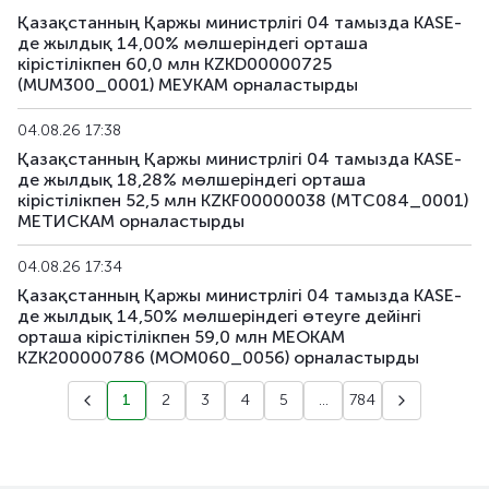
Қазақстанның Қаржы министрлігі 04 тамызда KASE-
де жылдық 14,00% мөлшеріндегі орташа
кірістілікпен 60,0 млн KZKD00000725
(MUM300_0001) МЕУКАМ орналастырды
04.08.26 17:38
Қазақстанның Қаржы министрлігі 04 тамызда KASE-
де жылдық 18,28% мөлшеріндегі орташа
кірістілікпен 52,5 млн KZKF00000038 (MTC084_0001)
МЕТИСКАМ орналастырды
04.08.26 17:34
Қазақстанның Қаржы министрлігі 04 тамызда KASE-
де жылдық 14,50% мөлшеріндегі өтеуге дейінгі
орташа кірістілікпен 59,0 млн МЕОКАМ
KZK200000786 (MOM060_0056) орналастырды
1
2
3
4
5
...
784