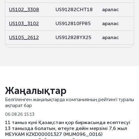
US102_3308
US91282CHT18
аралас
US103_3102
US912810FP85
аралас
US105_2612
US912828YX25
аралас
US106_2812
US91282CDP32
аралас
US107_3102
US91282CBL46
аралас
US108_2701
US912828V491
аралас
Жаңалықтар
US141_2611
US91282CJK80
аралас
Белгіленген жаңалықтарда компанияның рейтингі туралы
ақпарат бар
US142_3105
US91282CKU44
аралас
06.08.26 15:13
US143_3405
US91282CKQ32
аралас
11 тамыз күні Қазақстан қор биржасында есептесуі
13 тамызда болатын, өтеуге дейін мерзімі 7,6 жыл
МЕУКАМ KZKD00001327 (MUM096_0016)
US158_2610
US912828YQ73
аралас