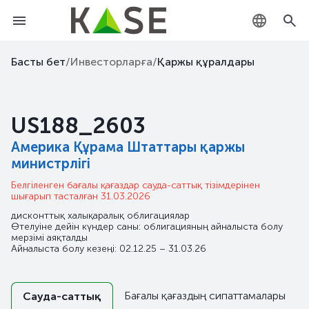
KZ
Басты бет
/
Инвесторларға
/
Қаржы құралдары
RU
US188_2603
EN
Америка Құрама Штаттары қаржы
министрлігі
Белгіленген бағалы қағаздар сауда-саттық тізімдерінен
шығарып тасталған 31.03.2026
дисконттық халықаралық облигациялар
Өтелуіне дейін күндер саны: облигацияның айналыста болу
мерзімі аяқталды
Айналыста болу кезеңі: 02.12.25 – 31.03.26
Бағалы қағаздың сипаттамалары
Сауда-саттық