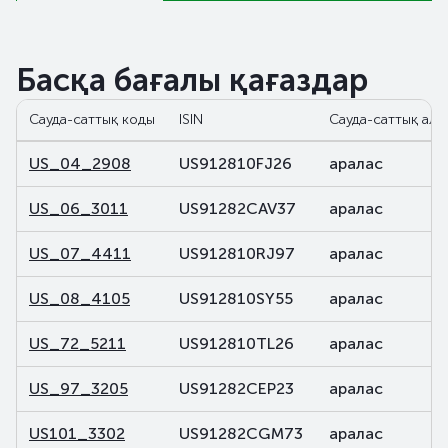
Басқа бағалы қағаздар
Сауда-саттық коды
ISIN
Сауда-саттық ала
US_04_2908
US912810FJ26
аралас
US_06_3011
US91282CAV37
аралас
US_07_4411
US912810RJ97
аралас
US_08_4105
US912810SY55
аралас
US_72_5211
US912810TL26
аралас
US_97_3205
US91282CEP23
аралас
US101_3302
US91282CGM73
аралас