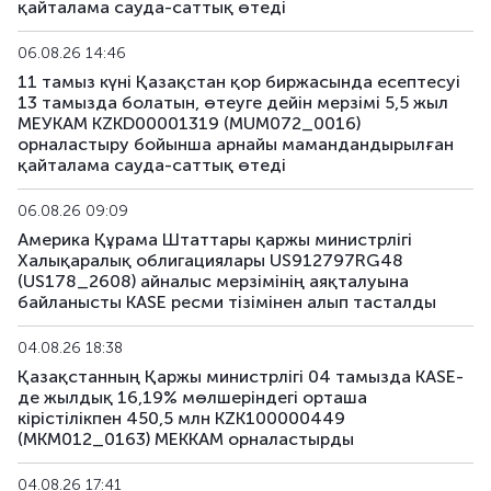
қайталама сауда-саттық өтеді
US190_2612
US91282CJP77
аралас
06.08.26 14:46
11 тамыз күні Қазақстан қор биржасында есептесуі
US191_2806
US91282CCH25
аралас
13 тамызда болатын, өтеуге дейін мерзімі 5,5 жыл
МЕУКАМ KZKD00001319 (MUM072_0016)
US193_2612
US912797TC16
аралас
орналастыру бойынша арнайы мамандандырылған
қайталама сауда-саттық өтеді
US194_2609
US91282CLP40
аралас
06.08.26 09:09
US195_2701
US912828Z781
аралас
Америка Құрама Штаттары қаржы министрлігі
Халықаралық облигациялары US912797RG48
(US178_2608) айналыс мерзімінің аяқталуына
US196_3008
US91282CAE12
аралас
байланысты KASE ресми тізімінен алып тасталды
US197_2802
US91282CGP05
аралас
04.08.26 18:38
Қазақстанның Қаржы министрлігі 04 тамызда KASE-
US198_2804
US91282CMW81
аралас
де жылдық 16,19% мөлшеріндегі орташа
кірістілікпен 450,5 млн KZK100000449
US199_2808
US91282CNU17
аралас
(MKM012_0163) МЕККАМ орналастырды
US200_2803
US91282CMS79
аралас
04.08.26 17:41