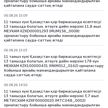
орналастыру бойынша арнайы мамандандырылған
қайталама сауда-саттық өтеді
US159_4311
US912810TW80
аралас
06.08.26 15:09
US168_2701
US91282CMH15
аралас
11 тамыз күні Қазақстан қор биржасында есептесуі
13 тамызда болатын, өтеуге дейін мерзімі 11,8 жыл
US179_2609
US912797RS85
аралас
МЕУКАМ KZKD00001293 (MUM156_0008)
орналастыру бойынша арнайы мамандандырылған
қайталама сауда-саттық өтеді
US181_3005
US912828ZQ64
аралас
06.08.26 15:03
US182_3305
US91282CHC82
аралас
11 тамыз күні Қазақстан қор биржасында есептесуі
13 тамызда болатын, өтеуге дейін мерзімі 178 күн
US183_2710
US91282CLQ23
аралас
МЕККАМ KZK100000431 (MKM012_0162) орналастыру
бойынша арнайы мамандандырылған қайталама
US184_2810
US91282CDF59
аралас
сауда-саттық өтеді
US185_2610
US912797SA68
аралас
06.08.26 14:50
11 тамыз күні Қазақстан қор биржасында есептесуі
US186_2610
US912797SK41
аралас
13 тамызда болатын, өтеуге дейін мерзімі 3,7 жыл
МЕТИСКАМ KZKF00000020 (MTC048_0002)
орналастыру бойынша арнайы мамандандырылған
US189_2610
US91282CJC64
аралас