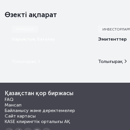
Өзекті ақпарат
НАРЫҚТАР
ИНВЕСТОРЛАР
Нарықтық бағалау
Эмитенттер
Толығырақ
Толығырақ
Қазақстан қор биржасы
FAQ
Мансап
Байланысу және деректемелер
Сайт картасы
KASE клирингтік орталығы АҚ