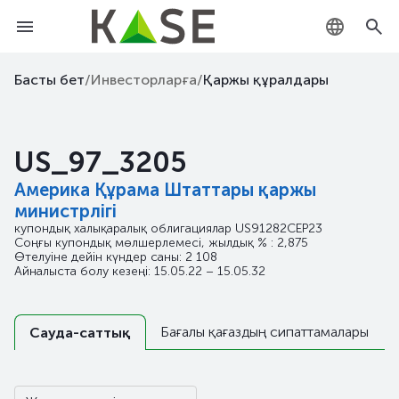
KZ
Басты бет
/
Инвесторларға
/
Қаржы құралдары
RU
US_97_3205
EN
Америка Құрама Штаттары қаржы
министрлігі
купондық халықаралық облигациялар
US91282CEP23
Соңғы купондық мөлшерлемесі, жылдық % : 2,875
Өтелуіне дейін күндер саны: 2 108
Айналыста болу кезеңі: 15.05.22 – 15.05.32
Бағалы қағаздың сипаттамалары
Сауда-саттық