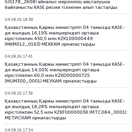
(US178_2608) айналыс мерзімінің аяқталуына
US196_3008
US91282CAE12
аралас
байланысты KASE ресми тізімінен алып тасталды
US197_2802
US91282CGP05
аралас
04.08.26 18:38
Қазақстанның Қаржы министрлігі 04 тамызда KASE-
US198_2804
US91282CMW81
аралас
де жылдық 16,19% мөлшеріндегі орташа
кірістілікпен 450,5 млн KZK100000449
US199_2808
US91282CNU17
аралас
(MKM012_0163) МЕККАМ орналастырды
US200_2803
US91282CMS79
аралас
04.08.26 17:41
Қазақстанның Қаржы министрлігі 04 тамызда KASE-
де жылдық 14,00% мөлшеріндегі орташа
кірістілікпен 60,0 млн KZKD00000725
(MUM300_0001) МЕУКАМ орналастырды
04.08.26 17:38
Қазақстанның Қаржы министрлігі 04 тамызда KASE-
де жылдық 18,28% мөлшеріндегі орташа
кірістілікпен 52,5 млн KZKF00000038 (MTC084_0001)
МЕТИСКАМ орналастырды
04.08.26 17:34