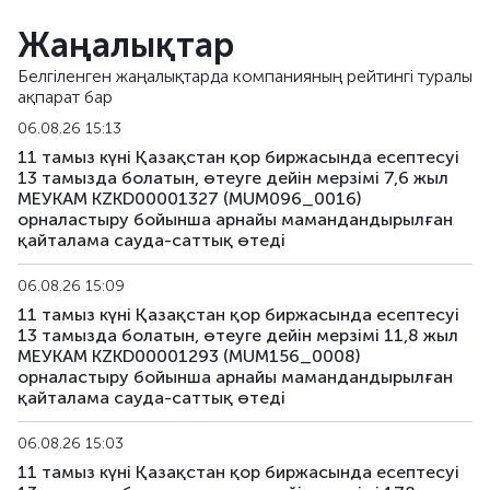
US108_2701
US912828V491
аралас
Жаңалықтар
US141_2611
US91282CJK80
аралас
Белгіленген жаңалықтарда компанияның рейтингі туралы
ақпарат бар
US142_3105
US91282CKU44
аралас
06.08.26 15:13
US143_3405
US91282CKQ32
аралас
11 тамыз күні Қазақстан қор биржасында есептесуі
13 тамызда болатын, өтеуге дейін мерзімі 7,6 жыл
МЕУКАМ KZKD00001327 (MUM096_0016)
US158_2610
US912828YQ73
аралас
орналастыру бойынша арнайы мамандандырылған
қайталама сауда-саттық өтеді
US159_4311
US912810TW80
аралас
06.08.26 15:09
US168_2701
US91282CMH15
аралас
11 тамыз күні Қазақстан қор биржасында есептесуі
13 тамызда болатын, өтеуге дейін мерзімі 11,8 жыл
US179_2609
US912797RS85
аралас
МЕУКАМ KZKD00001293 (MUM156_0008)
орналастыру бойынша арнайы мамандандырылған
қайталама сауда-саттық өтеді
US181_3005
US912828ZQ64
аралас
06.08.26 15:03
US182_3305
US91282CHC82
аралас
11 тамыз күні Қазақстан қор биржасында есептесуі