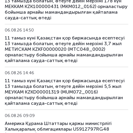
13 тамызда болатын, өтеуге дейін мерзімі 178 күн
US183_2710
US91282CLQ23
аралас
МЕККАМ KZK100000431 (MKM012_0162) орналастыру
бойынша арнайы мамандандырылған қайталама
US184_2810
US91282CDF59
аралас
сауда-саттық өтеді
US185_2610
US912797SA68
аралас
06.08.26 14:50
11 тамыз күні Қазақстан қор биржасында есептесуі
US186_2610
US912797SK41
аралас
13 тамызда болатын, өтеуге дейін мерзімі 3,7 жыл
МЕТИСКАМ KZKF00000020 (MTC048_0002)
орналастыру бойынша арнайы мамандандырылған
US189_2610
US91282CJC64
аралас
қайталама сауда-саттық өтеді
US190_2612
US91282CJP77
аралас
06.08.26 14:46
11 тамыз күні Қазақстан қор биржасында есептесуі
US191_2806
US91282CCH25
аралас
13 тамызда болатын, өтеуге дейін мерзімі 5,5 жыл
МЕУКАМ KZKD00001319 (MUM072_0016)
US193_2612
US912797TC16
аралас
орналастыру бойынша арнайы мамандандырылған
қайталама сауда-саттық өтеді
US194_2609
US91282CLP40
аралас
06.08.26 09:09
US195_2701
US912828Z781
аралас
Америка Құрама Штаттары қаржы министрлігі
Халықаралық облигациялары US912797RG48