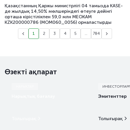
Қазақстанның Қаржы министрлігі 04 тамызда KASE-
де жылдық 14,50% мөлшеріндегі өтеуге дейінгі
орташа кірістілікпен 59,0 млн МЕОКАМ
KZK200000786 (MOM060_0056) орналастырды
1
2
3
4
5
...
784
Өзекті ақпарат
НАРЫҚТАР
ИНВЕСТОРЛАР
Нарықтық бағалау
Эмитенттер
Толығырақ
Толығырақ