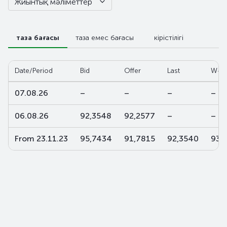
Жиынтық мәліметтер
таза бағасы
таза емес бағасы
кірістілігі
Date/Period
Bid
Offer
Last
W-av
07.08.26
–
–
–
–
06.08.26
92,3548
92,2577
–
–
From 23.11.23
95,7434
91,7815
92,3540
93,