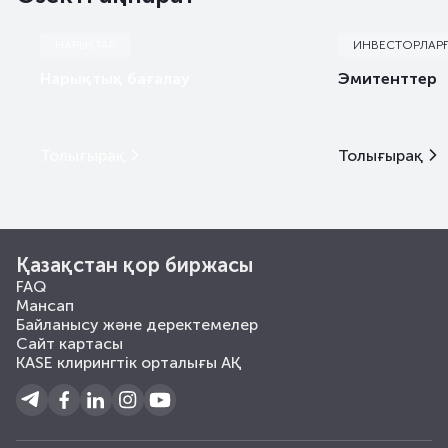
НАРЫҚТАР
ИНВЕСТОРЛАР
Нарықтық бағалау
Эмитенттер
Толығырақ
Толығырақ
Қазақстан қор биржасы
FAQ
Мансап
Байланысу және деректемелер
Сайт картасы
KASE клирингтік орталығы АҚ