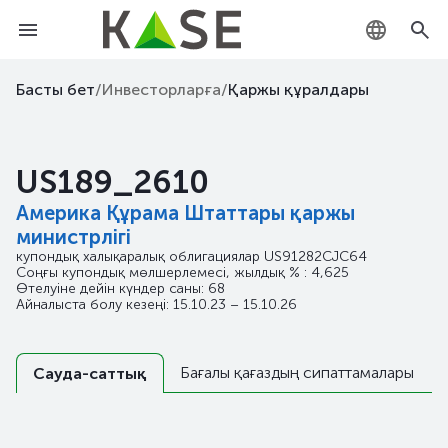
KZ
Басты бет
/
Инвесторларға
/
Қаржы құралдары
RU
US189_2610
EN
Америка Құрама Штаттары қаржы
министрлігі
купондық халықаралық облигациялар
US91282CJC64
Соңғы купондық мөлшерлемесі, жылдық % : 4,625
Өтелуіне дейін күндер саны: 68
Айналыста болу кезеңі: 15.10.23 – 15.10.26
Бағалы қағаздың сипаттамалары
Сауда-саттық