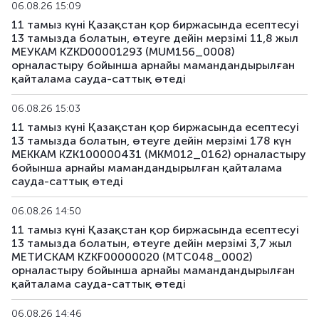
06.08.26 15:09
US168_2701
US91282CMH15
аралас
11 тамыз күні Қазақстан қор биржасында есептесуі
13 тамызда болатын, өтеуге дейін мерзімі 11,8 жыл
US179_2609
US912797RS85
аралас
МЕУКАМ KZKD00001293 (MUM156_0008)
орналастыру бойынша арнайы мамандандырылған
қайталама сауда-саттық өтеді
US181_3005
US912828ZQ64
аралас
06.08.26 15:03
US182_3305
US91282CHC82
аралас
11 тамыз күні Қазақстан қор биржасында есептесуі
13 тамызда болатын, өтеуге дейін мерзімі 178 күн
US183_2710
US91282CLQ23
аралас
МЕККАМ KZK100000431 (MKM012_0162) орналастыру
бойынша арнайы мамандандырылған қайталама
US184_2810
US91282CDF59
аралас
сауда-саттық өтеді
US185_2610
US912797SA68
аралас
06.08.26 14:50
11 тамыз күні Қазақстан қор биржасында есептесуі
US186_2610
US912797SK41
аралас
13 тамызда болатын, өтеуге дейін мерзімі 3,7 жыл
МЕТИСКАМ KZKF00000020 (MTC048_0002)
орналастыру бойынша арнайы мамандандырылған
US189_2610
US91282CJC64
аралас
қайталама сауда-саттық өтеді
US190_2612
US91282CJP77
аралас
06.08.26 14:46