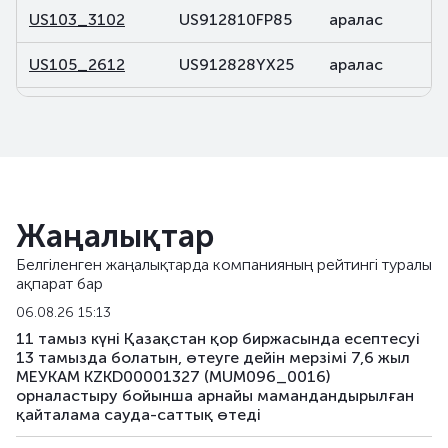
US103_3102
US912810FP85
аралас
US105_2612
US912828YX25
аралас
US106_2812
US91282CDP32
аралас
US107_3102
US91282CBL46
аралас
US108_2701
US912828V491
аралас
Жаңалықтар
US141_2611
US91282CJK80
аралас
Белгіленген жаңалықтарда компанияның рейтингі туралы
ақпарат бар
US142_3105
US91282CKU44
аралас
06.08.26 15:13
US143_3405
US91282CKQ32
аралас
11 тамыз күні Қазақстан қор биржасында есептесуі
13 тамызда болатын, өтеуге дейін мерзімі 7,6 жыл
МЕУКАМ KZKD00001327 (MUM096_0016)
US158_2610
US912828YQ73
аралас
орналастыру бойынша арнайы мамандандырылған
қайталама сауда-саттық өтеді
US159_4311
US912810TW80
аралас