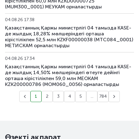
кірістілікпен 60,0 млн KZKD00000725
(MUM300_0001) МЕУКАМ орналастырды
04.08.26 17:38
Қазақстанның Қаржы министрлігі 04 тамызда KASE-
де жылдық 18,28% мөлшеріндегі орташа
кірістілікпен 52,5 млн KZKF00000038 (MTC084_0001)
МЕТИСКАМ орналастырды
04.08.26 17:34
Қазақстанның Қаржы министрлігі 04 тамызда KASE-
де жылдық 14,50% мөлшеріндегі өтеуге дейінгі
орташа кірістілікпен 59,0 млн МЕОКАМ
KZK200000786 (MOM060_0056) орналастырды
1
2
3
4
5
...
784
Өзекті ақпарат