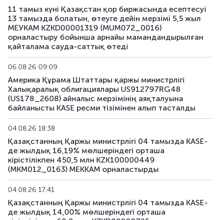
11 тамыз күні Қазақстан қор биржасында есептесуі
US191_2806
US91282CCH25
аралас
13 тамызда болатын, өтеуге дейін мерзімі 5,5 жыл
МЕУКАМ KZKD00001319 (MUM072_0016)
US193_2612
US912797TC16
аралас
орналастыру бойынша арнайы мамандандырылған
қайталама сауда-саттық өтеді
US194_2609
US91282CLP40
аралас
06.08.26 09:09
US195_2701
US912828Z781
аралас
Америка Құрама Штаттары қаржы министрлігі
Халықаралық облигациялары US912797RG48
(US178_2608) айналыс мерзімінің аяқталуына
US196_3008
US91282CAE12
аралас
байланысты KASE ресми тізімінен алып тасталды
US197_2802
US91282CGP05
аралас
04.08.26 18:38
Қазақстанның Қаржы министрлігі 04 тамызда KASE-
US198_2804
US91282CMW81
аралас
де жылдық 16,19% мөлшеріндегі орташа
кірістілікпен 450,5 млн KZK100000449
US199_2808
US91282CNU17
аралас
(MKM012_0163) МЕККАМ орналастырды
US200_2803
US91282CMS79
аралас
04.08.26 17:41
Қазақстанның Қаржы министрлігі 04 тамызда KASE-
де жылдық 14,00% мөлшеріндегі орташа