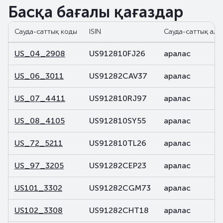
Басқа бағалы қағаздар
Сауда-саттық коды
ISIN
Сауда-саттық ала
US_04_2908
US912810FJ26
аралас
US_06_3011
US91282CAV37
аралас
US_07_4411
US912810RJ97
аралас
US_08_4105
US912810SY55
аралас
US_72_5211
US912810TL26
аралас
US_97_3205
US91282CEP23
аралас
US101_3302
US91282CGM73
аралас
US102_3308
US91282CHT18
аралас