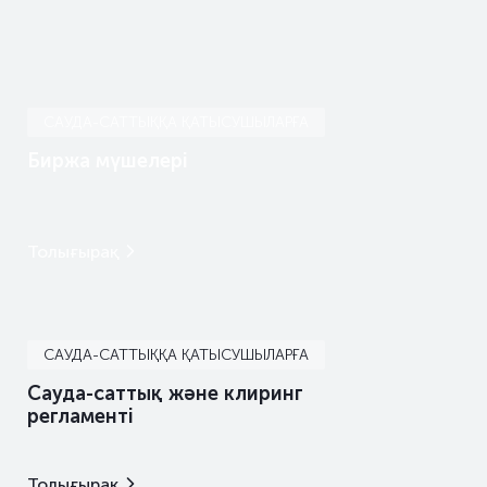
–
01.07.26
–
САУДА-САТТЫҚҚА ҚАТЫСУШЫЛАРҒА
Биржа мүшелері
Толығырақ
САУДА-САТТЫҚҚА ҚАТЫСУШЫЛАРҒА
Сауда-саттық және клиринг
регламенті
Толығырақ