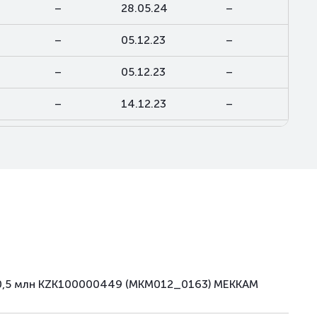
–
28.05.24
–
–
05.12.23
–
–
05.12.23
–
–
14.12.23
–
–
14.12.23
–
–
14.12.23
–
–
19.09.24
–
–
20.12.24
–
–
08.11.24
–
450,5 млн KZK100000449 (MKM012_0163) МЕККАМ
–
08.11.24
–