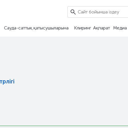
Сауда-саттық қатысушыларына
Клиринг
Ақпарат
Медиа 
рлігі