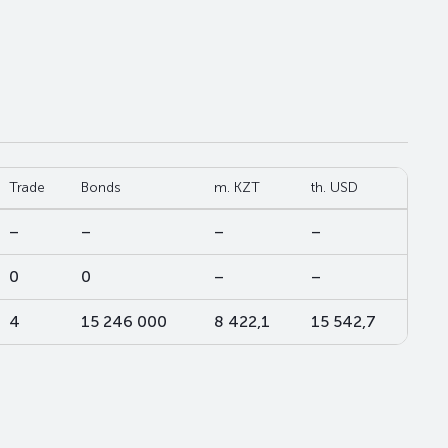
Trade
Bonds
m. KZT
th. USD
–
–
–
–
0
0
–
–
4
15 246 000
8 422,1
15 542,7