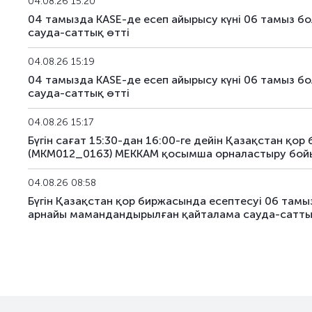
04.08.26 15:20
US189_2610
US91282CJC64
04 тамызда KASE-де есеп айырысу күні 06 тамыз
сауда-саттық өтті
US190_2612
US91282CJP77
04.08.26 15:19
US191_2806
US91282CCH25
04 тамызда KASE-де есеп айырысу күні 06 тамыз
сауда-саттық өтті
US193_2612
US912797TC16
04.08.26 15:17
US194_2609
US91282CLP40
Бүгін сағат 15:30-дан 16:00-ге дейін Қазақстан қо
(MKM012_0163) МЕККАМ қосымша орналастыру бой
US195_2701
US912828Z781
04.08.26 08:58
US196_3008
US91282CAE12
Бүгін Қазақстан қор биржасында есептесуі 06 та
арнайы мамандандырылған қайталама сауда-сатты
US197_2802
US91282CGP05
US198_2804
US91282CMW81
US199_2808
US91282CNU17