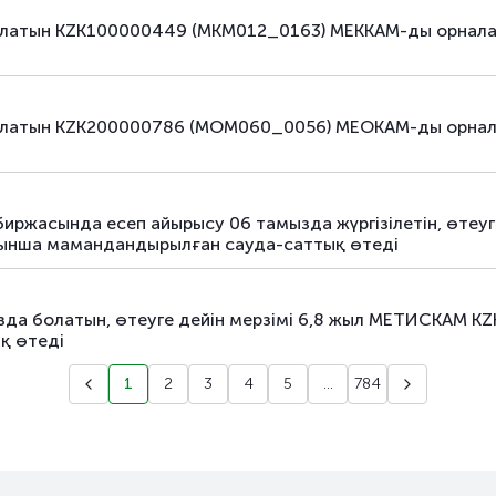
аралас
мемлекеттік бағалы қағаздар
 болатын KZK100000449 (MKM012_0163) МЕККАМ-ды орна
аралас
мемлекеттік бағалы қағаздар
аралас
мемлекеттік бағалы қағаздар
 болатын KZK200000786 (MOM060_0056) МЕОКАМ-ды орн
аралас
мемлекеттік бағалы қағаздар
аралас
мемлекеттік бағалы қағаздар
р биржасында есеп айырысу 06 тамызда жүргізілетін, өтеу
ынша мамандандырылған сауда-саттық өтеді
аралас
мемлекеттік бағалы қағаздар
аралас
мемлекеттік бағалы қағаздар
мызда болатын, өтеуге дейін мерзімі 6,8 жыл МЕТИСКАМ
қ өтеді
аралас
мемлекеттік бағалы қағаздар
1
2
3
4
5
...
784
аралас
мемлекеттік бағалы қағаздар
аралас
мемлекеттік бағалы қағаздар