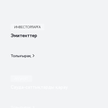
аралас
мемлекеттік бағалы қағаздар
ИНВЕСТОРЛАРҒА
Эмитенттер
Толығырақ
АҚПАРАТ
Сауда-саттықтарды қарау
Толығырақ