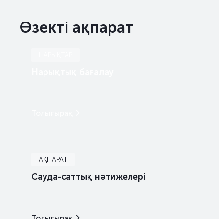
US200_2803
US91282CMS79
Өзекті ақпарат
НАРЫҚТАР
Нарықтық бағалау
Толығырақ
АҚПАРАТ
Сауда-саттық нәтижелері
Толығырақ