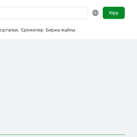
Кіру
орталық
Ережелер
Биржа жайлы
KZ
RU
EN