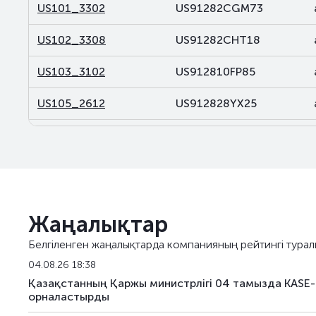
US101_3302
US91282CGM73
US102_3308
US91282CHT18
US103_3102
US912810FP85
US105_2612
US912828YX25
US106_2812
US91282CDP32
US107_3102
US91282CBL46
US108_2701
US912828V491
Жаңалықтар
US141_2611
US91282CJK80
Белгіленген жаңалықтарда компанияның рейтингі турал
US142_3105
US91282CKU44
04.08.26 18:38
Қазақстанның Қаржы министрлігі 04 тамызда KASE-
US143_3405
US91282CKQ32
орналастырды