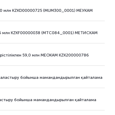
–
31.01.25
–
60,0 млн KZKD00000725 (MUM300_0001) МЕУКАМ
–
31.01.25
–
–
08.07.25
–
52,5 млн KZKF00000038 (MTC084_0001) МЕТИСКАМ
–
14.01.26
–
–
12.01.26
–
ірістілікпен 59,0 млн МЕОКАМ KZK200000786
–
12.01.26
–
–
12.01.26
–
рналастыру бойынша мамандандырылған қайталама
–
12.01.26
–
–
13.01.26
–
ластыру бойынша мамандандырылған қайталама
–
13.01.26
–