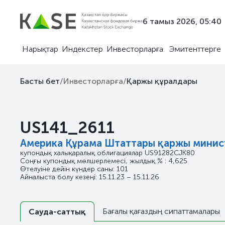
6 тамыз 2026, 05:40
Нарықтар
Индекстер
Инвесторларға
Эмитенттерге
Басты бет
/
Инвесторларға
/
Қаржы құралдары
US141_2611
Америка Құрама Штаттары қаржы минист
купондық халықаралық облигациялар
US91282CJK80
Соңғы купондық мөлшерлемесі, жылдық % : 4,625
Өтелуіне дейін күндер саны: 101
Айналыста болу кезеңі: 15.11.23 – 15.11.26
Бағалы қағаздың сипаттамалары
Сауда-саттық