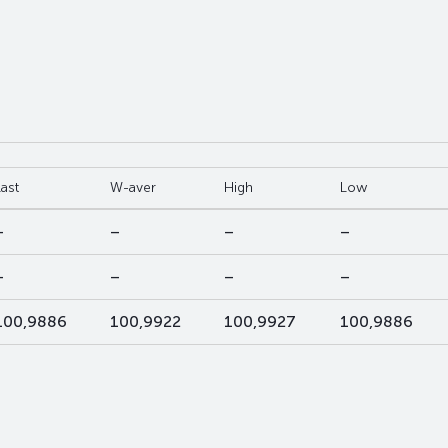
Last
W-aver
High
Low
–
–
–
–
–
–
–
–
100,9886
100,9922
100,9927
100,9886