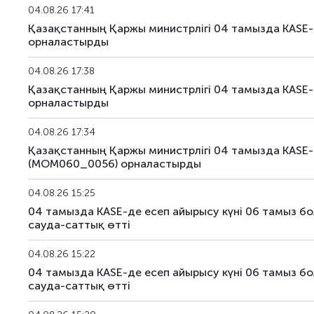
US158_2610
US912828YQ73
04.08.26 17:41
Қазақстанның Қаржы министрлігі 04 тамызда KASE
US159_4311
US912810TW80
орналастырды
04.08.26 17:38
US168_2701
US91282CMH15
Қазақстанның Қаржы министрлігі 04 тамызда KASE
орналастырды
US179_2609
US912797RS85
04.08.26 17:34
US181_3005
US912828ZQ64
Қазақстанның Қаржы министрлігі 04 тамызда KASE-
(MOM060_0056) орналастырды
US182_3305
US91282CHC82
04.08.26 15:25
US183_2710
US91282CLQ23
04 тамызда KASE-де есеп айырысу күні 06 тамыз
сауда-саттық өтті
US184_2810
US91282CDF59
04.08.26 15:22
US185_2610
US912797SA68
04 тамызда KASE-де есеп айырысу күні 06 тамыз
сауда-саттық өтті
US186_2610
US912797SK41