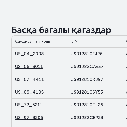
Басқа бағалы қағаздар
Сауда-саттық коды
ISIN
US_04_2908
US912810FJ26
US_06_3011
US91282CAV37
US_07_4411
US912810RJ97
US_08_4105
US912810SY55
US_72_5211
US912810TL26
US_97_3205
US91282CEP23