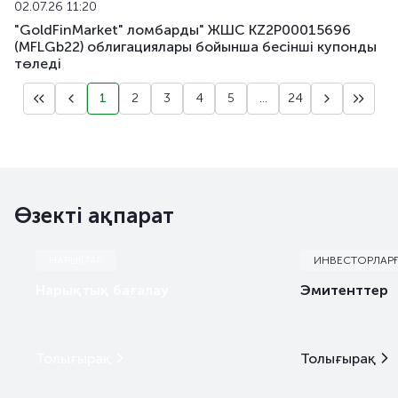
02.07.26 11:20
"GoldFinMarket" ломбарды" ЖШС KZ2P00015696
(MFLGb22) облигациялары бойынша бесiншi купонды
төледі
1
2
3
4
5
...
24
Өзекті ақпарат
НАРЫҚТАР
ИНВЕСТОРЛАР
Нарықтық бағалау
Эмитенттер
Толығырақ
Толығырақ