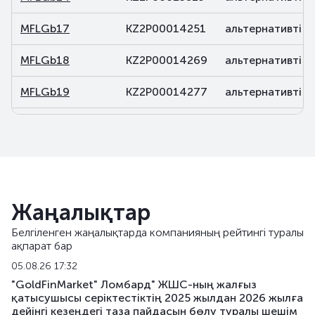
MFLGb17
KZ2P00014251
альтернативті
MFLGb18
KZ2P00014269
альтернативті
MFLGb19
KZ2P00014277
альтернативті
MFLGb20
KZ2P00014285
альтернативті
MFLGb21
KZ2P00015688
альтернативті
MFLGb22
KZ2P00015696
альтернативті
Жаңалықтар
MFLGb23
KZ2P00015779
альтернативті
Белгіленген жаңалықтарда компанияның рейтингі туралы
ақпарат бар
MFLGb24
KZ2P00015787
альтернативті
05.08.26 17:32
MFLGb25
KZ2P00017056
альтернативті
"GoldFinMarket" Ломбард" ЖШС-ның жалғыз
қатысушысы серіктестіктің 2025 жылдан 2026 жылға
дейінгі кезеңдегі таза пайдасын бөлу туралы шешім
MFLGb26
KZ2P00017064
альтернативті