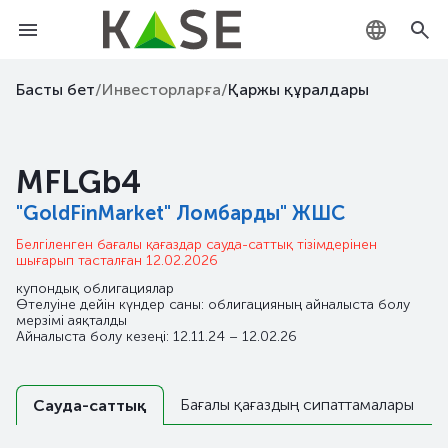
KZ
Басты бет
/
Инвесторларға
/
Қаржы құралдары
RU
MFLGb4
EN
"GoldFinMarket" Ломбарды" ЖШС
Белгіленген бағалы қағаздар сауда-саттық тізімдерінен
шығарып тасталған 12.02.2026
купондық облигациялар
Өтелуіне дейін күндер саны: облигацияның айналыста болу
мерзімі аяқталды
Айналыста болу кезеңі: 12.11.24 – 12.02.26
Бағалы қағаздың сипаттамалары
Сауда-саттық