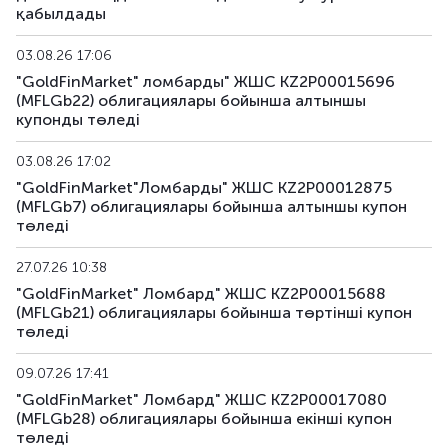
қабылдады
MFLGb27
KZ2P00017072
альтернативті
03.08.26 17:06
"GoldFinMarket" ломбарды" ЖШС KZ2P00015696
MFLGb28
KZ2P00017080
альтернативті
(MFLGb22) облигациялары бойынша алтыншы
купонды төледі
03.08.26 17:02
"GoldFinMarket"Ломбарды" ЖШС KZ2P00012875
(MFLGb7) облигациялары бойынша алтыншы купон
төледі
27.07.26 10:38
"GoldFinMarket" Ломбард" ЖШС KZ2P00015688
(MFLGb21) облигациялары бойынша төртінші купон
төледі
09.07.26 17:41
"GoldFinMarket" Ломбард" ЖШС KZ2P00017080
(MFLGb28) облигациялары бойынша екінші купон
төледі