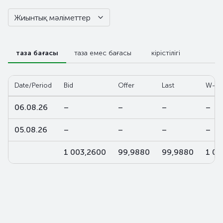
Жиынтық мәліметтер
таза бағасы
таза емес бағасы
кірістілігі
Date/Period
Bid
Offer
Last
W-av
06.08.26
–
–
–
–
05.08.26
–
–
–
–
1 003,2600
99,9880
99,9880
1 00