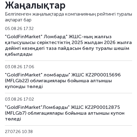
Жаңалықтар
MFLGb23
KZ2P00015779
альтернативті
Белгіленген жаңалықтарда компанияның рейтингі туралы
ақпарат бар
MFLGb24
KZ2P00015787
альтернативті
05.08.26 17:32
MFLGb25
KZ2P00017056
альтернативті
"GoldFinMarket" Ломбард" ЖШС-ның жалғыз
қатысушысы серіктестіктің 2025 жылдан 2026 жылға
дейінгі кезеңдегі таза пайдасын бөлу туралы шешім
MFLGb26
KZ2P00017064
альтернативті
қабылдады
MFLGb27
KZ2P00017072
альтернативті
03.08.26 17:06
"GoldFinMarket" ломбарды" ЖШС KZ2P00015696
MFLGb28
KZ2P00017080
альтернативті
(MFLGb22) облигациялары бойынша алтыншы
купонды төледі
03.08.26 17:02
"GoldFinMarket"Ломбарды" ЖШС KZ2P00012875
(MFLGb7) облигациялары бойынша алтыншы купон
төледі
27.07.26 10:38