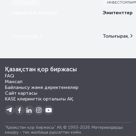
НАРЫҚТАР
ИНВЕСТОРЛАР
Нарықтық бағалау
Эмитенттер
Толығырақ
Толығырақ
Қазақстан қор биржасы
FAQ
Мансап
Байланысу және деректемелер
Сайт картасы
KASE клирингтік орталығы АҚ
"Қазақстан қор биржасы" АҚ © 1993-2026 Материалдарды
көшiру - тек жазбаша рұқсаттан кейiн.