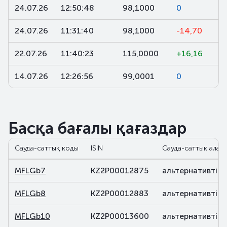
24.07.26
12:50:48
98,1000
0
24.07.26
11:31:40
98,1000
-14,70
22.07.26
11:40:23
115,0000
+16,16
14.07.26
12:26:56
99,0001
0
Басқа бағалы қағаздар
Сауда-саттық коды
ISIN
Сауда-саттық алаң
MFLGb7
KZ2P00012875
альтернативті
MFLGb8
KZ2P00012883
альтернативті
MFLGb10
KZ2P00013600
альтернативті