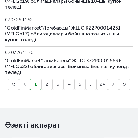
(MFLGb19) облигациялары бойынша 10-шы купон
төледі
07.07.26 11:52
"GoldFinMarket"Ломбарды" ЖШС KZ2P00014251
(MFLGb17) облигациялары бойынша тоғызыншы
купон төледі
02.07.26 11:20
"GoldFinMarket" ломбарды" ЖШС KZ2P00015696
(MFLGb22) облигациялары бойынша бесiншi купонды
төледі
1
2
3
4
5
...
24
Өзекті ақпарат