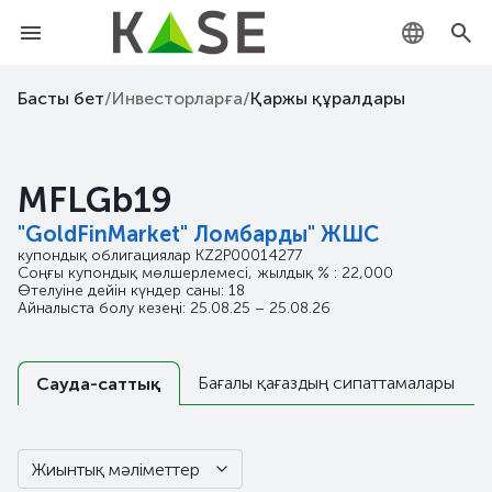
KZ
Басты бет
/
Инвесторларға
/
Қаржы құралдары
RU
MFLGb19
EN
"GoldFinMarket" Ломбарды" ЖШС
купондық облигациялар
KZ2P00014277
Соңғы купондық мөлшерлемесі, жылдық % : 22,000
Өтелуіне дейін күндер саны: 18
Айналыста болу кезеңі: 25.08.25 – 25.08.26
Бағалы қағаздың сипаттамалары
Сауда-саттық
Жиынтық мәліметтер