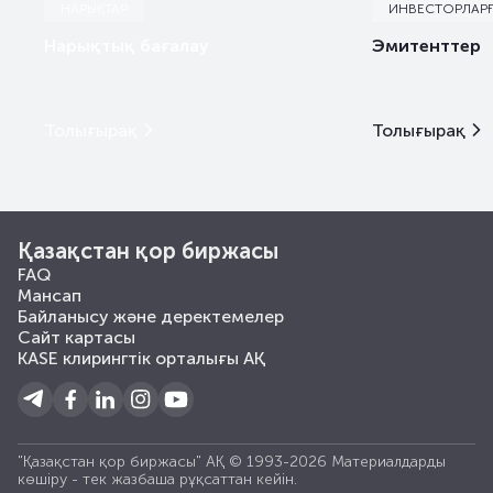
НАРЫҚТАР
ИНВЕСТОРЛАР
Нарықтық бағалау
Эмитенттер
Толығырақ
Толығырақ
Қазақстан қор биржасы
FAQ
Мансап
Байланысу және деректемелер
Сайт картасы
KASE клирингтік орталығы АҚ
"Қазақстан қор биржасы" АҚ © 1993-2026 Материалдарды
көшiру - тек жазбаша рұқсаттан кейiн.