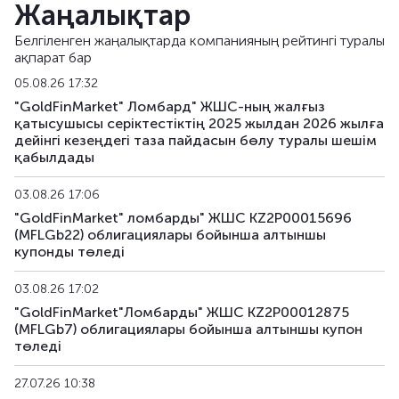
Жаңалықтар
MFLGb23
KZ2P00015779
альтернативті
Белгіленген жаңалықтарда компанияның рейтингі туралы
ақпарат бар
MFLGb24
KZ2P00015787
альтернативті
05.08.26 17:32
MFLGb25
KZ2P00017056
альтернативті
"GoldFinMarket" Ломбард" ЖШС-ның жалғыз
қатысушысы серіктестіктің 2025 жылдан 2026 жылға
дейінгі кезеңдегі таза пайдасын бөлу туралы шешім
MFLGb26
KZ2P00017064
альтернативті
қабылдады
MFLGb27
KZ2P00017072
альтернативті
03.08.26 17:06
"GoldFinMarket" ломбарды" ЖШС KZ2P00015696
MFLGb28
KZ2P00017080
альтернативті
(MFLGb22) облигациялары бойынша алтыншы
купонды төледі
03.08.26 17:02
"GoldFinMarket"Ломбарды" ЖШС KZ2P00012875
(MFLGb7) облигациялары бойынша алтыншы купон
төледі
27.07.26 10:38