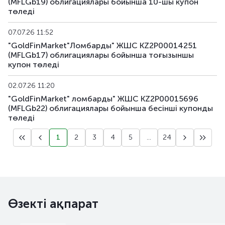
(MFLGb19) облигациялары бойынша 10-шы купон
төледі
07.07.26 11:52
"GoldFinMarket"Ломбарды" ЖШС KZ2P00014251
(MFLGb17) облигациялары бойынша тоғызыншы
купон төледі
02.07.26 11:20
"GoldFinMarket" ломбарды" ЖШС KZ2P00015696
(MFLGb22) облигациялары бойынша бесiншi купонды
төледі
1
2
3
4
5
...
24
Өзекті ақпарат