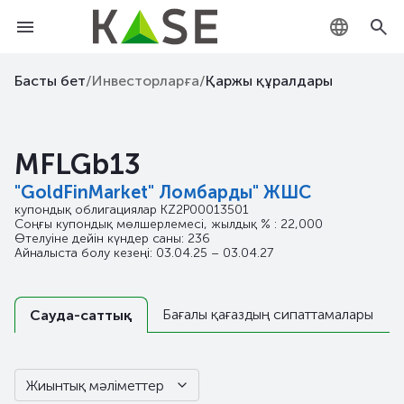
KZ
Басты бет
/
Инвесторларға
/
Қаржы құралдары
RU
MFLGb13
EN
"GoldFinMarket" Ломбарды" ЖШС
купондық облигациялар
KZ2P00013501
Соңғы купондық мөлшерлемесі, жылдық % : 22,000
Өтелуіне дейін күндер саны: 236
Айналыста болу кезеңі: 03.04.25 – 03.04.27
Бағалы қағаздың сипаттамалары
Сауда-саттық
Жиынтық мәліметтер