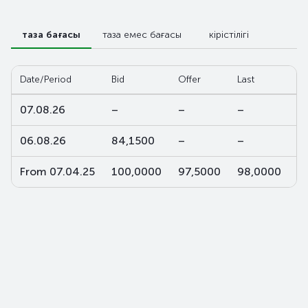
таза бағасы
таза емес бағасы
кірістілігі
Date/Period
Bid
Offer
Last
W
07.08.26
–
–
–
–
06.08.26
84,1500
–
–
–
From 07.04.25
100,0000
97,5000
98,0000
9