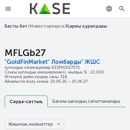
KZ
Басты бет
/
Инвесторларға
/
Қаржы құралдары
RU
MFLGb27
EN
"GoldFinMarket" Ломбарды" ЖШС
купондық облигациялар
KZ2P00017072
Соңғы купондық мөлшерлемесі, жылдық % : 22,000
Өтелуіне дейін күндер саны: 318
Айналыста болу кезеңі: 25.06.26 – 25.06.27
Бағалы қағаздың сипаттамалары
Сауда-саттық
Жиынтық мәліметтер