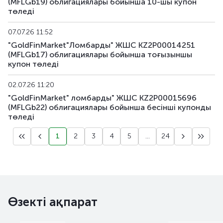
(MFLGb19) облигациялары бойынша 10-шы купон
төледі
07.07.26 11:52
"GoldFinMarket"Ломбарды" ЖШС KZ2P00014251
(MFLGb17) облигациялары бойынша тоғызыншы
купон төледі
02.07.26 11:20
"GoldFinMarket" ломбарды" ЖШС KZ2P00015696
(MFLGb22) облигациялары бойынша бесiншi купонды
төледі
1
2
3
4
5
...
24
Өзекті ақпарат