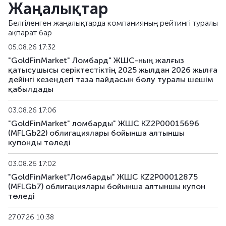
Жаңалықтар
MFLGb23
KZ2P00015779
альтернативті
Белгіленген жаңалықтарда компанияның рейтингі туралы
ақпарат бар
MFLGb24
KZ2P00015787
альтернативті
05.08.26 17:32
MFLGb25
KZ2P00017056
альтернативті
"GoldFinMarket" Ломбард" ЖШС-ның жалғыз
қатысушысы серіктестіктің 2025 жылдан 2026 жылға
дейінгі кезеңдегі таза пайдасын бөлу туралы шешім
MFLGb26
KZ2P00017064
альтернативті
қабылдады
MFLGb27
KZ2P00017072
альтернативті
03.08.26 17:06
"GoldFinMarket" ломбарды" ЖШС KZ2P00015696
MFLGb28
KZ2P00017080
альтернативті
(MFLGb22) облигациялары бойынша алтыншы
купонды төледі
03.08.26 17:02
"GoldFinMarket"Ломбарды" ЖШС KZ2P00012875
(MFLGb7) облигациялары бойынша алтыншы купон
төледі
27.07.26 10:38