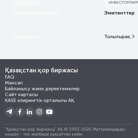
НАРЫҚТАР
ИНВЕСТОРЛАР
Нарықтық бағалау
Эмитенттер
Толығырақ
Толығырақ
Қазақстан қор биржасы
FAQ
Мансап
Байланысу және деректемелер
Сайт картасы
KASE клирингтік орталығы АҚ
"Қазақстан қор биржасы" АҚ © 1993-2026 Материалдарды
көшiру - тек жазбаша рұқсаттан кейiн.