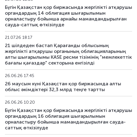
KGK120_364
KZMJ00003648
аралас
Бүгін Қазақстан қор биржасында жергілікті атқарушы
органдардың 14 облигация шығарылымын
KGK120_366
KZMJ00003663
аралас
орналастыру бойынша арнайы мамандандырылған
сауда-саттық өткізілуде
KGK120_375
KZMJ00003754
аралас
21.07.26 18:17
KGK131_030
KZMF00000309
аралас
21 шілдеден бастап Қарағанды облысының
жергілікті атқарушы органының облигацияларының
алты шығарылымы KASE ресми тізімінің "мемлекеттік
KGK143_053
KZMF00000531
аралас
бағалы қағаздар" секторына енгізілді
KGK143_054
KZMF00000549
аралас
26.06.26 17:45
26 маусым күні Қазақстан қор биржасында алты
облыс әкімдіктері 32,3 млрд теңге тартты
26.06.26 10:20
Бүгін Қазақстан қор биржасында жергілікті атқарушы
органдардың 16 облигация шығарылымын
орналастыру бойынша мамандандырылған сауда-
саттық өткізілуде