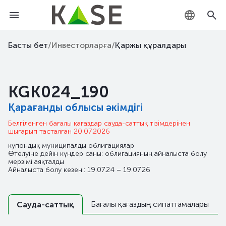
KZ
Басты бет
/
Инвесторларға
/
Қаржы құралдары
RU
KGK024_190
EN
Қарағанды облысы әкімдігі
Белгіленген бағалы қағаздар сауда-саттық тізімдерінен
шығарып тасталған 20.07.2026
купондық муниципалды облигациялар
Өтелуіне дейін күндер саны: облигацияның айналыста болу
мерзімі аяқталды
Айналыста болу кезеңі: 19.07.24 – 19.07.26
Бағалы қағаздың сипаттамалары
Сауда-саттық