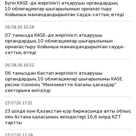
KGK120_243
KZMJ00002434
аралас
Бүгін KASE-де жергілікті атқарушы органдардың
10 облигациялар шығарылымын орналастыру
бойынша мамандандырылған сауда-саттық өтеді
KGK120_244
KZMJ00002442
аралас
06.08.26 16:58
KGK120_269
KZMJ00002699
аралас
07 тамызда KASE-де жергілікті атқарушы
органдардың 10 облигациялар шығарылымын
KGK120_285
KZMJ00002855
аралас
орналастыру бойынша мамандандырылған сауда-
саттық өтеді
KGK120_289
KZMJ00002897
аралас
06.08.26 16:52
KGK120_305
KZMJ00003051
аралас
06 тамыздан бастап жергілікті атқарушы
органдардың 10 облигациялар шығарылымы KASE
ресми тізімінің "Мемлекеттік бағалы қағаздар"
KGK120_307
KZMJ00003077
аралас
секторына енгізілді
KGK120_347
KZMJ00003473
аралас
23.07.26 17:21
23 шілде күні Қазақстан қор биржасында алты облыс
KGK120_350
KZMJ00003507
аралас
пен Астана қаласының әкімдіктері 16,6 млрд KZT
тартты
KGK120_362
KZMJ00003622
аралас
23.07.26 12:28