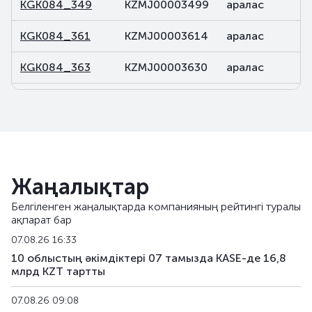
KGK084_349
KZMJ00003499
аралас
KGK084_361
KZMJ00003614
аралас
KGK084_363
KZMJ00003630
аралас
KGK084_365
KZMJ00003655
аралас
KGK084_374
KZMJ00003747
аралас
KGK116_102
KZMF00001026
аралас
Жаңалықтар
KGK117_087
KZMF00000879
аралас
Белгіленген жаңалықтарда компанияның рейтингі туралы
ақпарат бар
KGK119_004
KZMF00000044
аралас
07.08.26 16:33
KGK119_080
KZMF00000804
аралас
10 облыстың әкімдіктері 07 тамызда KASE-де 16,8
млрд KZT тартты
KGK120_242
KZMJ00002426
аралас
07.08.26 09:08