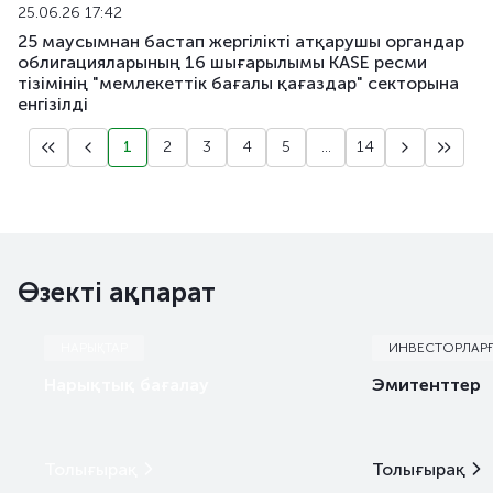
25.06.26 17:42
25 маусымнан бастап жергілікті атқарушы органдар
облигацияларының 16 шығарылымы KASE ресми
тізімінің "мемлекеттік бағалы қағаздар" секторына
енгізілді
1
2
3
4
5
...
14
Өзекті ақпарат
НАРЫҚТАР
ИНВЕСТОРЛАР
Нарықтық бағалау
Эмитенттер
Толығырақ
Толығырақ