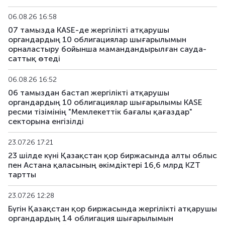
06.08.26 16:58
KGK120_269
KZMJ00002699
аралас
07 тамызда KASE-де жергілікті атқарушы
органдардың 10 облигациялар шығарылымын
KGK120_285
KZMJ00002855
аралас
орналастыру бойынша мамандандырылған сауда-
саттық өтеді
KGK120_289
KZMJ00002897
аралас
06.08.26 16:52
KGK120_305
KZMJ00003051
аралас
06 тамыздан бастап жергілікті атқарушы
органдардың 10 облигациялар шығарылымы KASE
ресми тізімінің "Мемлекеттік бағалы қағаздар"
KGK120_307
KZMJ00003077
аралас
секторына енгізілді
KGK120_347
KZMJ00003473
аралас
23.07.26 17:21
23 шілде күні Қазақстан қор биржасында алты облыс
KGK120_350
KZMJ00003507
аралас
пен Астана қаласының әкімдіктері 16,6 млрд KZT
тартты
KGK120_362
KZMJ00003622
аралас
23.07.26 12:28
KGK120_364
KZMJ00003648
аралас
Бүгін Қазақстан қор биржасында жергілікті атқарушы
органдардың 14 облигация шығарылымын
KGK120_366
KZMJ00003663
аралас