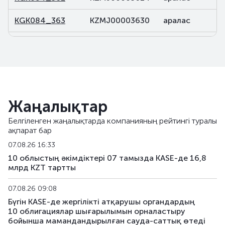
KGK084_363
KZMJ00003630
аралас
KGK084_365
KZMJ00003655
аралас
KGK084_374
KZMJ00003747
аралас
KGK116_102
KZMF00001026
аралас
Жаңалықтар
KGK117_087
KZMF00000879
аралас
Белгіленген жаңалықтарда компанияның рейтингі туралы
ақпарат бар
KGK119_004
KZMF00000044
аралас
07.08.26 16:33
KGK119_080
KZMF00000804
аралас
10 облыстың әкімдіктері 07 тамызда KASE-де 16,8
млрд KZT тартты
KGK120_242
KZMJ00002426
аралас
07.08.26 09:08
KGK120_243
KZMJ00002434
аралас
Бүгін KASE-де жергілікті атқарушы органдардың
10 облигациялар шығарылымын орналастыру
бойынша мамандандырылған сауда-саттық өтеді
KGK120_244
KZMJ00002442
аралас