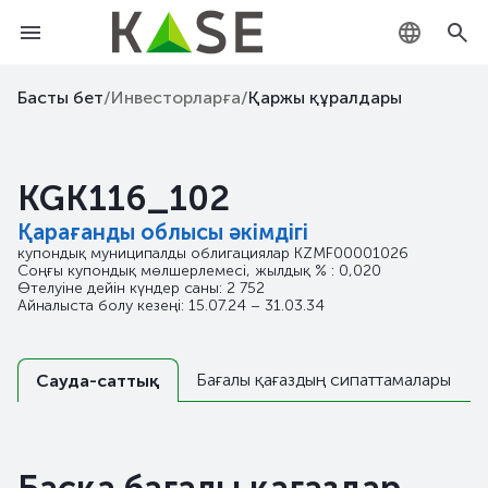
KZ
Басты бет
/
Инвесторларға
/
Қаржы құралдары
RU
KGK116_102
EN
Қарағанды облысы әкімдігі
купондық муниципалды облигациялар
KZMF00001026
Соңғы купондық мөлшерлемесі, жылдық % : 0,020
Өтелуіне дейін күндер саны: 2 752
Айналыста болу кезеңі: 15.07.24 – 31.03.34
Бағалы қағаздың сипаттамалары
Сауда-саттық