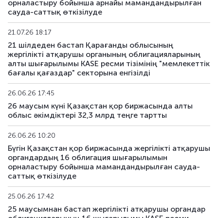
орналастыру бойынша арнайы мамандандырылған
сауда-саттық өткізілуде
KGK120_375
KZMJ00003754
аралас
21.07.26 18:17
KGK131_030
KZMF00000309
аралас
21 шілдеден бастап Қарағанды облысының
жергілікті атқарушы органының облигацияларының
алты шығарылымы KASE ресми тізімінің "мемлекеттік
KGK143_053
KZMF00000531
аралас
бағалы қағаздар" секторына енгізілді
KGK143_054
KZMF00000549
аралас
26.06.26 17:45
26 маусым күні Қазақстан қор биржасында алты
облыс әкімдіктері 32,3 млрд теңге тартты
26.06.26 10:20
Бүгін Қазақстан қор биржасында жергілікті атқарушы
органдардың 16 облигация шығарылымын
орналастыру бойынша мамандандырылған сауда-
саттық өткізілуде
25.06.26 17:42
25 маусымнан бастап жергілікті атқарушы органдар