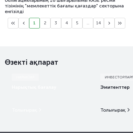
облигацияларының 16 шығарылымы KASE ресми
тізімінің "мемлекеттік бағалы қағаздар" секторына
енгізілді
1
2
3
4
5
...
14
Өзекті ақпарат
НАРЫҚТАР
ИНВЕСТОРЛАР
Нарықтық бағалау
Эмитенттер
Толығырақ
Толығырақ