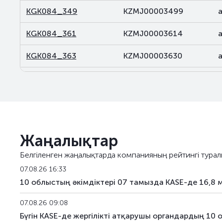
KGK084_349
KZMJ00003499
KGK084_361
KZMJ00003614
KGK084_363
KZMJ00003630
KGK084_365
KZMJ00003655
KGK084_374
KZMJ00003747
KGK116_102
KZMF00001026
Жаңалықтар
KGK117_087
KZMF00000879
Белгіленген жаңалықтарда компанияның рейтингі турал
KGK119_004
KZMF00000044
07.08.26 16:33
10 облыстың әкімдіктері 07 тамызда KASE-де 16,8 
KGK119_080
KZMF00000804
07.08.26 09:08
KGK120_242
KZMJ00002426
Бүгін KASE-де жергілікті атқарушы органдардың 