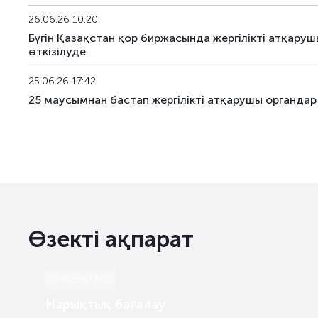
KGK120_364
KZMJ00003648
26.06.26 10:20
Бүгін Қазақстан қор биржасында жергілікті атқа
KGK120_366
KZMJ00003663
өткізілуде
25.06.26 17:42
KGK120_375
KZMJ00003754
25 маусымнан бастап жергілікті атқарушы органдар
KGK131_030
KZMF00000309
KGK143_053
KZMF00000531
KGK143_054
KZMF00000549
Өзекті ақпарат
НАРЫҚТАР
Нарықтық бағалау