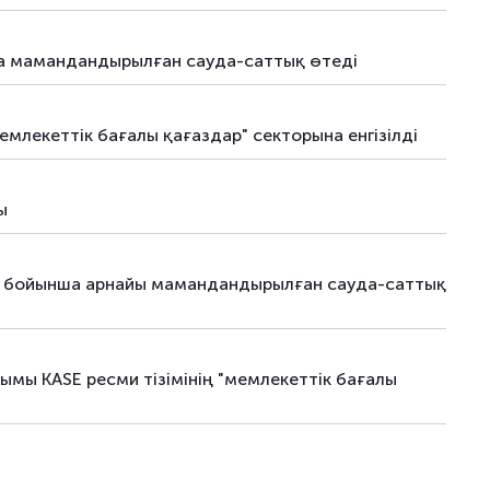
–
02.09.25
–
ша мамандандырылған сауда-саттық өтеді
–
03.09.25
–
–
29.09.25
–
млекеттік бағалы қағаздар" секторына енгізілді
–
31.10.25
–
ы
–
05.03.26
–
–
04.05.26
–
ру бойынша арнайы мамандандырылған сауда-саттық
–
04.05.26
–
–
29.06.26
–
мы KASE ресми тізімінің "мемлекеттік бағалы
–
29.06.26
–
–
24.07.26
–