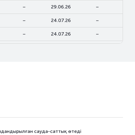
–
29.06.26
–
–
24.07.26
–
–
24.07.26
–
–
24.07.26
–
–
10.08.26
–
–
16.07.24
–
–
27.12.21
–
–
26.06.20
–
–
28.10.21
–
–
03.09.25
–
ндандырылған сауда-саттық өтеді