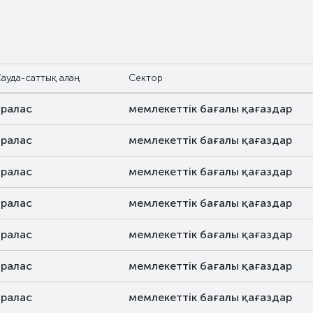
ауда-саттық алаң
Сектор
аралас
мемлекеттік бағалы қағаздар
аралас
мемлекеттік бағалы қағаздар
аралас
мемлекеттік бағалы қағаздар
аралас
мемлекеттік бағалы қағаздар
аралас
мемлекеттік бағалы қағаздар
аралас
мемлекеттік бағалы қағаздар
аралас
мемлекеттік бағалы қағаздар