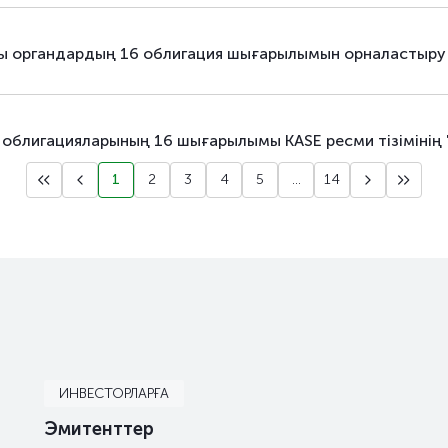
аралас
мемлекеттік бағалы қағаздар
рушы органдардың 16 облигация шығарылымын орналасты
аралас
мемлекеттік бағалы қағаздар
аралас
мемлекеттік бағалы қағаздар
 облигацияларының 16 шығарылымы KASE ресми тізімінің "
аралас
мемлекеттік бағалы қағаздар
1
2
3
4
5
...
14
аралас
мемлекеттік бағалы қағаздар
аралас
мемлекеттік бағалы қағаздар
ИНВЕСТОРЛАРҒА
Эмитенттер