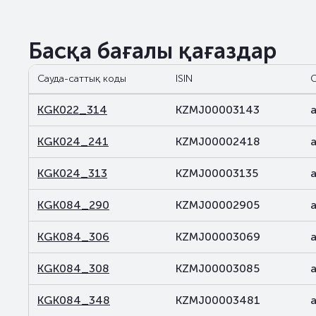
Басқа бағалы қағаздар
Сауда-саттық коды
ISIN
С
KGK022_314
KZMJ00003143
KGK024_241
KZMJ00002418
KGK024_313
KZMJ00003135
KGK084_290
KZMJ00002905
KGK084_306
KZMJ00003069
KGK084_308
KZMJ00003085
KGK084_348
KZMJ00003481