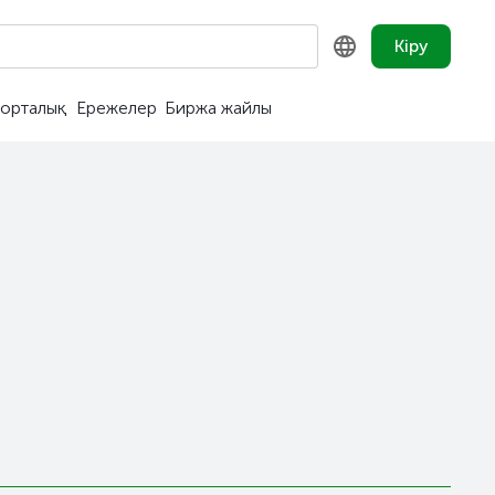
Кіру
орталық
Ережелер
Биржа жайлы
KZ
RU
EN