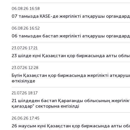
KGK120_243
KZMJ00002434
06.08.26 16:58
07 тамызда KASE-де жергілікті атқарушы органда
KGK120_244
KZMJ00002442
06.08.26 16:52
KGK120_269
KZMJ00002699
06 тамыздан бастап жергілікті атқарушы органдард
KGK120_285
KZMJ00002855
23.07.26 17:21
23 шілде күні Қазақстан қор биржасында алты облы
KGK120_289
KZMJ00002897
23.07.26 12:28
KGK120_305
KZMJ00003051
Бүгін Қазақстан қор биржасында жергілікті атқа
өткізілуде
KGK120_307
KZMJ00003077
21.07.26 18:17
KGK120_347
KZMJ00003473
21 шілдеден бастап Қарағанды облысының жергілік
қағаздар" секторына енгізілді
KGK120_350
KZMJ00003507
26.06.26 17:45
KGK120_362
KZMJ00003622
26 маусым күні Қазақстан қор биржасында алты обл