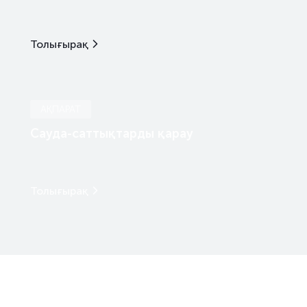
Толығырақ
АҚПАРАТ
Сауда-саттықтарды қарау
Толығырақ