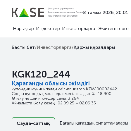
8 тамыз 2026, 20:01
Нарықтар
Индекстер
Инвесторларға
Эмитенттерге
Басты бет
/
Инвесторларға
/
Қаржы құралдары
KGK120_244
Қарағанды облысы әкімдігі
купондық муниципалды облигациялар
KZMJ00002442
Соңғы купондық мөлшерлемесі, жылдық % : 18,900
Өтелуіне дейін күндер саны: 3 264
Айналыста болу кезеңі: 02.09.25 – 02.09.35
Бағалы қағаздың сипаттамалары
Сауда-саттық