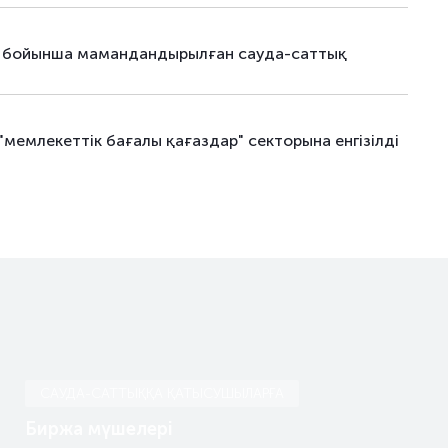
–
24.07.26
–
ру бойынша мамандандырылған сауда-саттық
–
24.07.26
–
–
10.08.26
–
мемлекеттік бағалы қағаздар" секторына енгізілді
–
17.08.20
–
–
23.10.20
–
–
23.10.20
–
САУДА-САТТЫҚҚА ҚАТЫСУШЫЛАРҒА
Биржа мүшелері