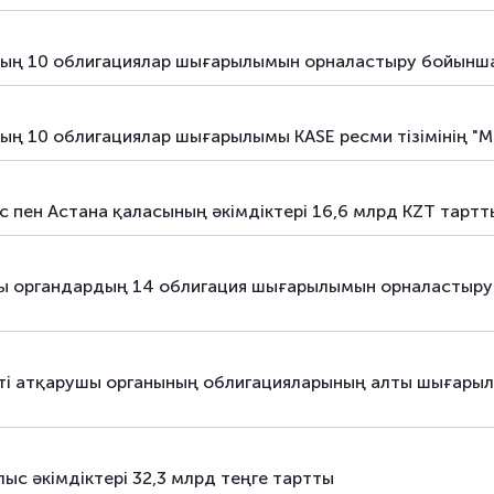
аралас
мемлекеттік бағалы қағаздар
рдың 10 облигациялар шығарылымын орналастыру бойын
аралас
мемлекеттік бағалы қағаздар
аралас
мемлекеттік бағалы қағаздар
ың 10 облигациялар шығарылымы KASE ресми тізімінің "Ме
аралас
мемлекеттік бағалы қағаздар
с пен Астана қаласының әкімдіктері 16,6 млрд KZT тартт
аралас
мемлекеттік бағалы қағаздар
аралас
мемлекеттік бағалы қағаздар
рушы органдардың 14 облигация шығарылымын орналасты
аралас
мемлекеттік бағалы қағаздар
аралас
мемлекеттік бағалы қағаздар
ті атқарушы органының облигацияларының алты шығарылы
аралас
мемлекеттік бағалы қағаздар
аралас
мемлекеттік бағалы қағаздар
ыс әкімдіктері 32,3 млрд теңге тартты