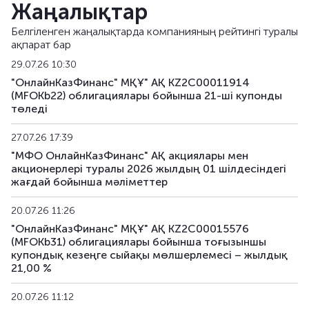
Жаңалықтар
MFOKb31
KZ2C00015576
негізгі
Белгіленген жаңалықтарда компанияның рейтингі туралы
ақпарат бар
MFOKb32
KZ2C00016459
негізгі
29.07.26 10:30
MFOKb33
KZ2C00016467
негізгі
"ОнлайнКазФинанс" МҚҰ" АҚ KZ2C00011914
(MFOKb22) облигациялары бойынша 21-шi купонды
төледі
MFOKb34
KZ2C00017994
негізгі
27.07.26 17:39
MFOKb35
KZ2C00018240
негізгі
"МФО ОнлайнКазФинанс" АҚ акциялары мен
акционерлері туралы 2026 жылдың 01 шілдесіндегі
жағдай бойынша мәліметтер
20.07.26 11:26
"ОнлайнКазФинанс" МҚҰ" АҚ KZ2C00015576
(MFOKb31) облигациялары бойынша тоғызыншы
купондық кезеңге сыйақы мөлшерлемесі – жылдық
21,00 %
20.07.26 11:12