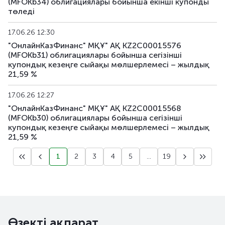
(MFOKb34) облигациялары бойынша екiншi купонды
төледі
17.06.26 12:30
"ОнлайнКазФинанс" МҚҰ" АҚ KZ2C00015576
(MFOKb31) облигациялары бойынша сегiзiншi
купондық кезеңге сыйақы мөлшерлемесі – жылдық
21,59 %
17.06.26 12:27
"ОнлайнКазФинанс" МҚҰ" АҚ KZ2C00015568
(MFOKb30) облигациялары бойынша cегiзiншi
купондық кезеңге сыйақы мөлшерлемесі – жылдық
21,59 %
1
2
3
4
5
...
19
Өзекті ақпарат