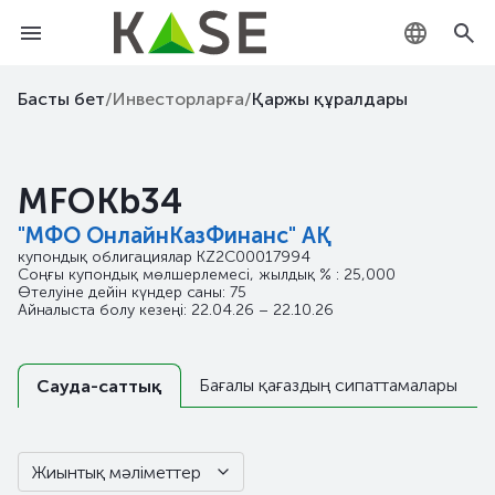
KZ
Басты бет
/
Инвесторларға
/
Қаржы құралдары
RU
MFOKb34
EN
"МФО ОнлайнКазФинанс" АҚ
купондық облигациялар
KZ2C00017994
Соңғы купондық мөлшерлемесі, жылдық % : 25,000
Өтелуіне дейін күндер саны: 75
Айналыста болу кезеңі: 22.04.26 – 22.10.26
Бағалы қағаздың сипаттамалары
Сауда-саттық
Жиынтық мәліметтер