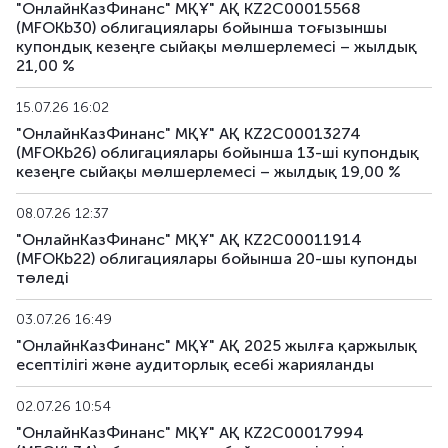
"ОнлайнКазФинанс" МҚҰ" АҚ KZ2C00015568
(MFOKb30) облигациялары бойынша тоғызыншы
купондық кезеңге сыйақы мөлшерлемесі – жылдық
21,00 %
15.07.26 16:02
"ОнлайнКазФинанс" МҚҰ" АҚ KZ2C00013274
(MFOKb26) облигациялары бойынша 13-шi купондық
кезеңге сыйақы мөлшерлемесі – жылдық 19,00 %
08.07.26 12:37
"ОнлайнКазФинанс" МҚҰ" АҚ KZ2C00011914
(MFOKb22) облигациялары бойынша 20-шы купонды
төледі
03.07.26 16:49
"ОнлайнКазФинанс" МҚҰ" АҚ 2025 жылға қаржылық
есептілігі және аудиторлық есебі жарияланды
02.07.26 10:54
"ОнлайнКазФинанс" МҚҰ" АҚ KZ2C00017994