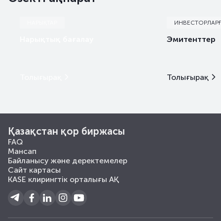
НАРЫҚТАР
ИНВЕСТОРЛАР
Нарықтық бағалау
Эмитенттер
Толығырақ
Толығырақ
Қазақстан қор биржасы
FAQ
Мансап
Байланысу және деректемелер
Сайт картасы
KASE клирингтік орталығы АҚ