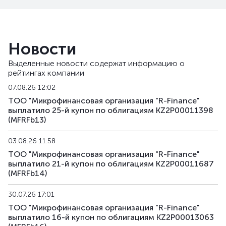
MFRFb24
KZ2P00015845
альтернативная
MFRFb25
KZ2P00016173
альтернативная
Новости
MFRFb26
KZ2P00016306
альтернативная
Выделенные новости содержат информацию о
рейтингах компании
MFRFb27
KZ2P00016314
альтернативная
07.08.26 12:02
MFRFb28
KZ2P00017775
альтернативная
ТОО "Микрофинансовая организация "R-Finance"
выплатило 25-й купон по облигациям KZ2P00011398
(MFRFb13)
MFRFb29
KZ2P00017783
альтернативная
03.08.26 11:58
MFRFpp1
KZ2P00017981
частное размещени
ТОО "Микрофинансовая организация "R-Finance"
выплатило 21-й купон по облигациям KZ2P00011687
MFRFpp2
KZ2P00018021
частное размещени
(MFRFb14)
30.07.26 17:01
ТОО "Микрофинансовая организация "R-Finance"
выплатило 16-й купон по облигациям KZ2P00013063