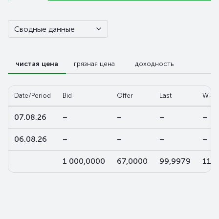
Сводные данные
чистая цена
грязная цена
доходность
Date/Period
Bid
Offer
Last
W-av
07.08.26
–
–
–
–
06.08.26
–
–
–
–
1 000,0000
67,0000
99,9979
112