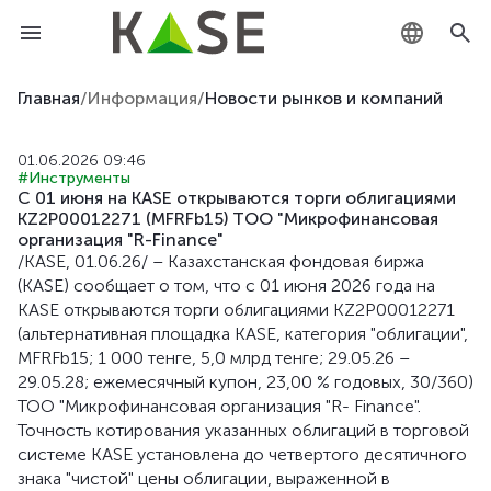
KZ
Главная
/
Информация
/
Новости рынков и компаний
RU
01.06.2026 09:46
#Инструменты
EN
С 01 июня на KASE открываются торги облигациями
KZ2P00012271 (MFRFb15) ТОО "Микрофинансовая
организация "R-Finance"
/KASE, 01.06.26/ – Казахстанская фондовая биржа
(KASE) сообщает о том, что с 01 июня 2026 года на
KASE открываются торги облигациями KZ2P00012271
(альтернативная площадка KASE, категория "облигации",
MFRFb15; 1 000 тенге, 5,0 млрд тенге; 29.05.26 –
29.05.28; ежемесячный купон, 23,00 % годовых, 30/360)
ТОО "Микрофинансовая организация "R- Finance".
Точность котирования указанных облигаций в торговой
системе KASE установлена до четвертого десятичного
знака "чистой" цены облигации, выраженной в