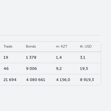
Trade
Bonds
m. KZT
th. USD
19
1 378
1,4
3,1
46
9 006
9,2
19,5
21 694
4 080 661
4 156,0
8 919,3