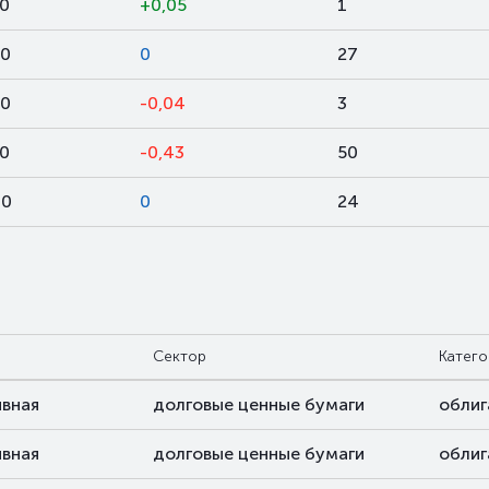
00
+0,05
1
00
0
27
00
-0,04
3
00
-0,43
50
00
0
24
Сектор
Катего
ивная
долговые ценные бумаги
облиг
ивная
долговые ценные бумаги
облиг