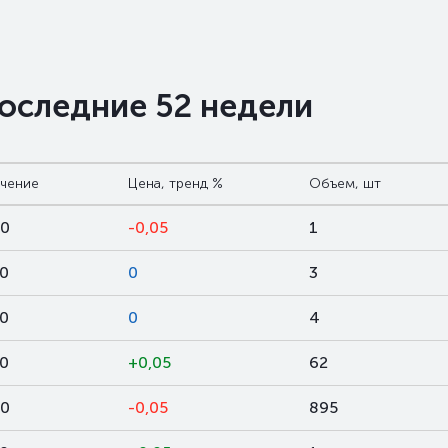
последние 52 недели
ачение
Цена, тренд %
Объем, шт
00
-0,05
1
00
0
3
00
0
4
00
+0,05
62
00
-0,05
895