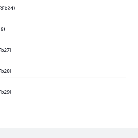
RFb24)
8)
Fb27)
Fb28)
Fb29)