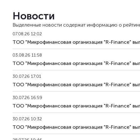
MFRFb25
KZ2P00016173
альтернат
Новости
MFRFb26
KZ2P00016306
альтернат
Выделенные новости содержат информацию о рейтин
MFRFb27
KZ2P00016314
альтернат
07.08.26 12:02
ТОО "Микрофинансовая организация "R-Finance" вы
MFRFb28
KZ2P00017775
альтернат
03.08.26 11:58
MFRFb29
KZ2P00017783
альтернат
ТОО "Микрофинансовая организация "R-Finance" вы
MFRFpp1
KZ2P00017981
частное р
30.07.26 17:01
ТОО "Микрофинансовая организация "R-Finance" вы
MFRFpp2
KZ2P00018021
частное р
30.07.26 16:59
ТОО "Микрофинансовая организация "R-Finance" вы
30.07.26 10:32
ТОО "Микрофинансовая организация "R-Finance" вы