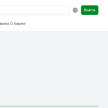
Войти
авила
О Бирже
KZ
RU
EN