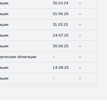
ации
30.10.24
–
ации
01.06.26
–
ации
31.03.25
–
ации
24.07.25
–
ации
30.06.25
–
рческие облигации
-
–
ации
14.08.25
–
ации
-
–
ации
-
–
ации
29.10.25
–