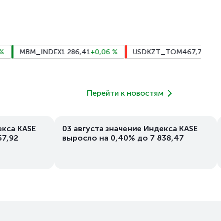
MBM_INDEX
1 286,41
+0,06
%
USDKZT_TOM
467,71
-0,41
%
Перейти к новостям
екса KASE
03 августа значение Индекса KASE
57,92
выросло на 0,40% до 7 838,47