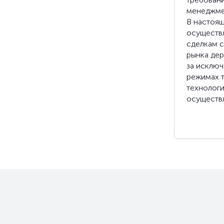
менеджме
В настоя
осуществл
сделкам 
рынка дер
за исключ
режимах т
технолог
осуществл