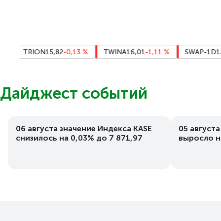
TRION
15,82
-0,13
%
TWINA
16,01
-1,11
%
SWAP-1D
12,27
Дайджест событий
06 августа значение Индекса KASE
05 августа
снизилось на 0,03% до 7 871,97
выросло н