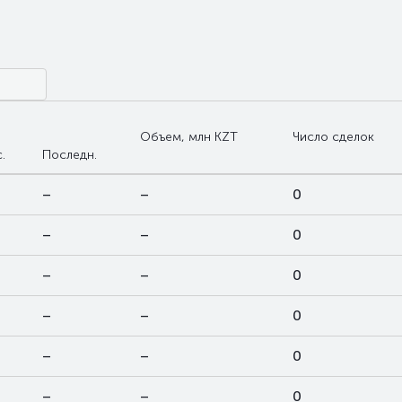
Объем, млн KZT
Число сделок
.
Последн.
–
–
0
–
–
0
–
–
0
–
–
0
–
–
0
–
–
0