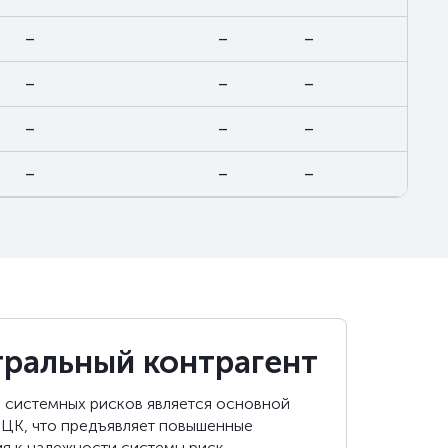
–
–
–
–
–
–
–
–
–
–
–
–
ральный контрагент
 системных рисков является основной
 ЦК, что предъявляет повышенные
я к надежности системы риск-