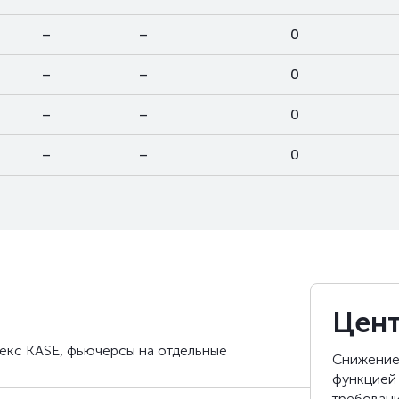
–
–
0
–
–
0
–
–
0
–
–
0
Цент
екс KASE, фьючерсы на отдельные
Снижение
функцией
требовани