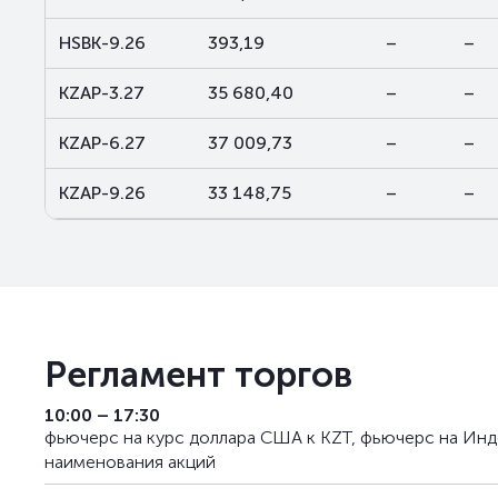
HSBK-9.26
393,19
–
–
KZAP-3.27
35 680,40
–
–
KZAP-6.27
37 009,73
–
–
KZAP-9.26
33 148,75
–
–
Регламент торгов
10:00 – 17:30
фьючерс на курс доллара США к KZT, фьючерс на Инд
наименования акций