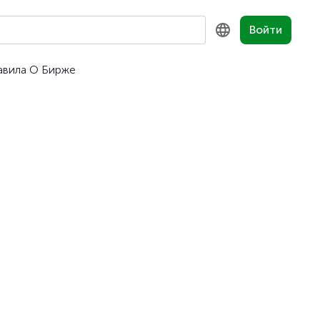
Войти
авила
О Бирже
KZ
RU
EN