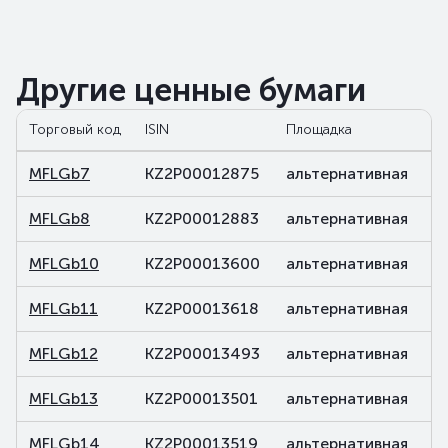
Другие ценные бумаги
Торговый код
ISIN
Площадка
С
MFLGb7
KZ2P00012875
альтернативная
д
MFLGb8
KZ2P00012883
альтернативная
д
MFLGb10
KZ2P00013600
альтернативная
д
MFLGb11
KZ2P00013618
альтернативная
д
MFLGb12
KZ2P00013493
альтернативная
д
MFLGb13
KZ2P00013501
альтернативная
д
MFLGb14
KZ2P00013519
альтернативная
д