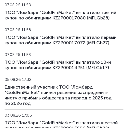
07.08.26 11:59
MFLGb27
KZ2P00017072
альтернативная
д
ТОО "Ломбард "GoldFinMarket" выплатило третий
купон по облигациям KZ2P00017080 (MFLGb28)
MFLGb28
KZ2P00017080
альтернативная
д
07.08.26 11:58
ТОО "Ломбард "GoldFinMarket" выплатило первый
купон по облигациям KZ2P00017072 (MFLGb27)
07.08.26 11:53
ТОО "Ломбард "GoldFinMarket" выплатило 10-й
купон по облигациям KZ2P00014251 (MFLGb17)
05.08.26 17:32
Единственный участник ТОО "Ломбард
"GoldFinMarket" принял решение распределить
чистую прибыль общества за период с 2025 год
по 2026 год
03.08.26 17:06
ТОО "Ломбард "GoldFinMarket" выплатило шестой