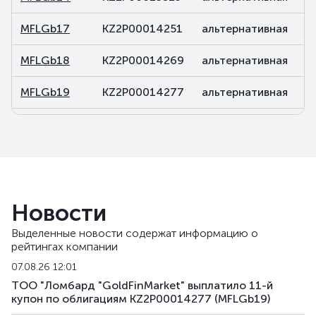
MFLGb17
KZ2P00014251
альтернативная
д
MFLGb18
KZ2P00014269
альтернативная
д
MFLGb19
KZ2P00014277
альтернативная
д
MFLGb20
KZ2P00014285
альтернативная
д
MFLGb21
KZ2P00015688
альтернативная
д
MFLGb22
KZ2P00015696
альтернативная
д
Новости
MFLGb23
KZ2P00015779
альтернативная
д
Выделенные новости содержат информацию о
рейтингах компании
MFLGb24
KZ2P00015787
альтернативная
д
07.08.26 12:01
MFLGb25
KZ2P00017056
альтернативная
д
ТОО "Ломбард "GoldFinMarket" выплатило 11-й
купон по облигациям KZ2P00014277 (MFLGb19)
MFLGb26
KZ2P00017064
альтернативная
д