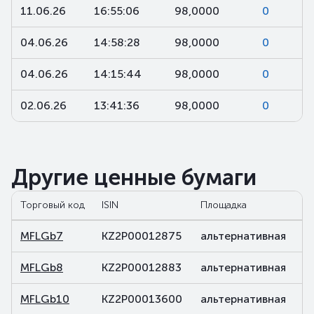
11.06.26
16:55:06
98,0000
0
04.06.26
14:58:28
98,0000
0
04.06.26
14:15:44
98,0000
0
02.06.26
13:41:36
98,0000
0
Другие ценные бумаги
Торговый код
ISIN
Площадка
С
MFLGb7
KZ2P00012875
альтернативная
д
MFLGb8
KZ2P00012883
альтернативная
д
MFLGb10
KZ2P00013600
альтернативная
д