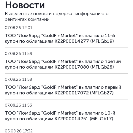
Новости
MFLGb23
KZ2P00015779
альтернативная
д
Выделенные новости содержат информацию о
рейтингах компании
MFLGb24
KZ2P00015787
альтернативная
д
07.08.26 12:01
MFLGb25
KZ2P00017056
альтернативная
д
ТОО "Ломбард "GoldFinMarket" выплатило 11-й
купон по облигациям KZ2P00014277 (MFLGb19)
MFLGb26
KZ2P00017064
альтернативная
д
07.08.26 11:59
MFLGb27
KZ2P00017072
альтернативная
д
ТОО "Ломбард "GoldFinMarket" выплатило третий
купон по облигациям KZ2P00017080 (MFLGb28)
MFLGb28
KZ2P00017080
альтернативная
д
07.08.26 11:58
ТОО "Ломбард "GoldFinMarket" выплатило первый
купон по облигациям KZ2P00017072 (MFLGb27)
07.08.26 11:53
ТОО "Ломбард "GoldFinMarket" выплатило 10-й
купон по облигациям KZ2P00014251 (MFLGb17)
05.08.26 17:32