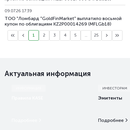
09.07.26 17:39
ТОО "Ломбард "GoldFinMarket" выплатило восьмой
купон по облигациям KZ2P00014269 (MFLGb18)
1
2
3
4
5
...
25
Актуальная информация
ИНФОРМАЦИЯ
ИНВЕСТОРАМ
Правила KASE
Эмитенты
Подробнее
Подробнее