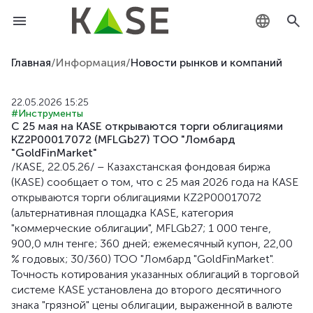
KZ
Главная
/
Информация
/
Новости рынков и компаний
RU
22.05.2026 15:25
#Инструменты
EN
С 25 мая на KASE открываются торги облигациями
KZ2P00017072 (MFLGb27) ТОО "Ломбард
"GoldFinMarket"
/KASE, 22.05.26/ – Казахстанская фондовая биржа
(KASE) сообщает о том, что с 25 мая 2026 года на KASE
открываются торги облигациями KZ2P00017072
(альтернативная площадка KASE, категория
"коммерческие облигации", MFLGb27; 1 000 тенге,
900,0 млн тенге; 360 дней; ежемесячный купон, 22,00
% годовых; 30/360) ТОО "Ломбард "GoldFinMarket".
Точность котирования указанных облигаций в торговой
системе KASE установлена до второго десятичного
знака "грязной" цены облигации, выраженной в валюте