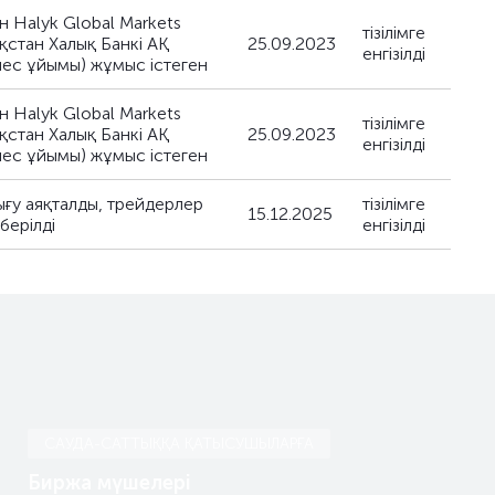
н Halyk Global Markets
тізілімге
ақстан Халық Банкі АҚ
25.09.2023
енгізілді
лес ұйымы) жұмыс істеген
н Halyk Global Markets
тізілімге
ақстан Халық Банкі АҚ
25.09.2023
енгізілді
лес ұйымы) жұмыс істеген
ығу аяқталды, трейдерлер
тізілімге
15.12.2025
 берілді
енгізілді
САУДА-САТТЫҚҚА ҚАТЫСУШЫЛАРҒА
Биржа мүшелері