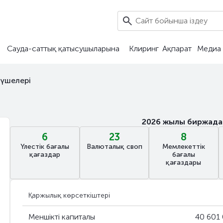
Сауда-саттық қатысушыларына
Клиринг
Ақпарат
Медиа 
үшелері
2026 жылы биржадағ
6
23
8
Үлестік бағалы
Валюталық своп
Мемлекеттік
қағаздар
бағалы
қағаздары
Қаржылық көрсеткіштері
Меншікті капиталы
40 601