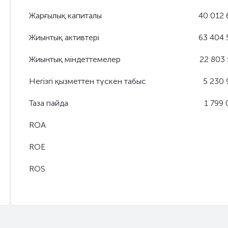
Жарғылық капиталы
40 012 
Жиынтық активтері
63 404 
Жиынтық міндеттемелер
22 803
Негізгі қызметтен түскен табыс
5 230
Таза пайда
1 799
ROA
ROE
ROS