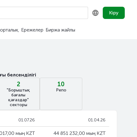
Кіру
орталық
Ережелер
Биржа жайлы
KZ
RU
EN
ы белсенділігі
2
10
"Борыштық
Репо
бағалы
қағаздар"
секторы
01.07.26
01.04.26
 017,00 мың KZT
44 851 232,00 мың KZT