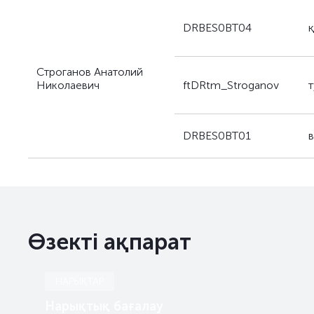
DRBES0BT04
Строганов Анатолий
Николаевич
ftDRtm_Stroganov
DRBES0BT01
Өзекті ақпарат
НАРЫҚТАР
Нарықтық бағалау