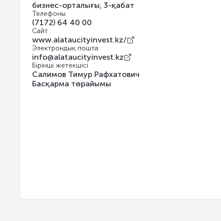
бизнес-орталығы, 3-қабат
Телефоны
(7172) 64 40 00
Сайт
www.alataucityinvest.kz/
Электрондық пошта
info@alataucityinvest.kz
Бірінші жетекшісі
Салимов Тимур Рафхатович
Басқарма төрайымы