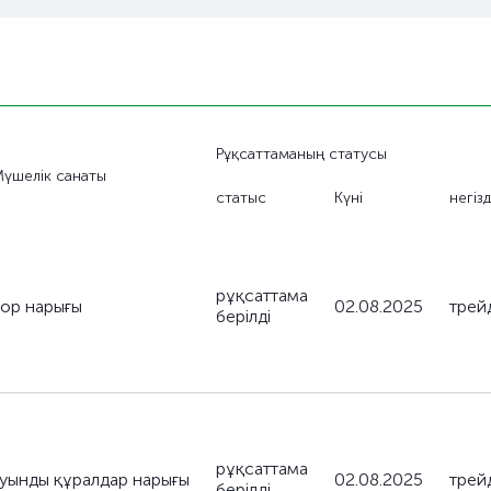
Рұқсаттаманың статусы
үшелік санаты
статыс
Күні
негіз
рұқсаттама
қор нарығы
02.08.2025
трейд
берілді
рұқсаттама
туынды құралдар нарығы
02.08.2025
трейд
берілді