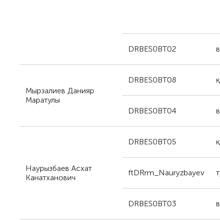
DRBES0BT02
DRBES0BT08
Мырзалиев Данияр
Маратулы
DRBES0BT04
DRBES0BT05
Наурызбаев Асхат
ftDRrm_Nauryzbayev
Канатханович
DRBES0BT03