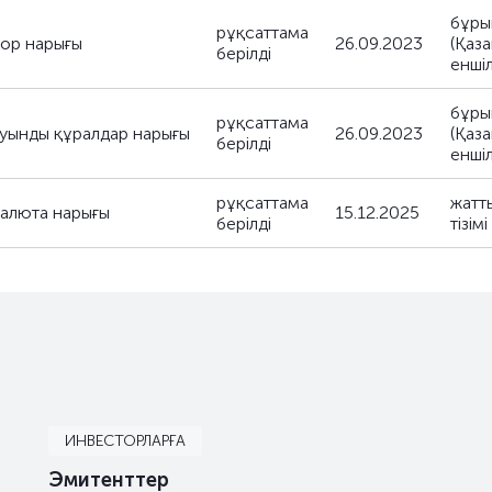
бұры
рұқсаттама
қор нарығы
26.09.2023
(Қаз
берілді
енші
бұры
рұқсаттама
туынды құралдар нарығы
26.09.2023
(Қаз
берілді
енші
рұқсаттама
жатт
валюта нарығы
15.12.2025
берілді
тізімі
ИНВЕСТОРЛАРҒА
Эмитенттер