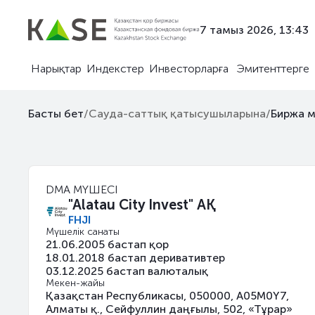
7 тамыз 2026, 13:43
Нарықтар
Индекстер
Инвесторларға
Эмитенттерге
Басты бет
/
Сауда-саттық қатысушыларына
/
Биржа м
DMA МҮШЕСІ
"Alatau City Invest" АҚ
FHJI
Мүшелік санаты
21.06.2005 бастап қор
18.01.2018 бастап деривативтер
03.12.2025 бастап валюталық
Мекен-жайы
Қазақстан Республикасы, 050000, A05M0Y7,
Алматы қ., Сейфуллин даңғылы, 502, «Тұрар»