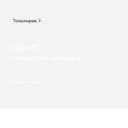
Толығырақ
АҚПАРАТ
Сауда-саттықтарды қарау
Толығырақ