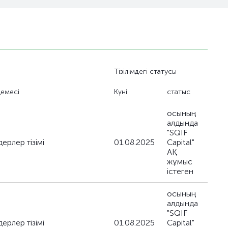
Тізілімдегі статусы
демесі
Күні
статыс
осының
алдында
"SQIF
ерлер тізімі
01.08.2025
Capital"
АҚ
жұмыс
істеген
осының
алдында
"SQIF
ерлер тізімі
01.08.2025
Capital"