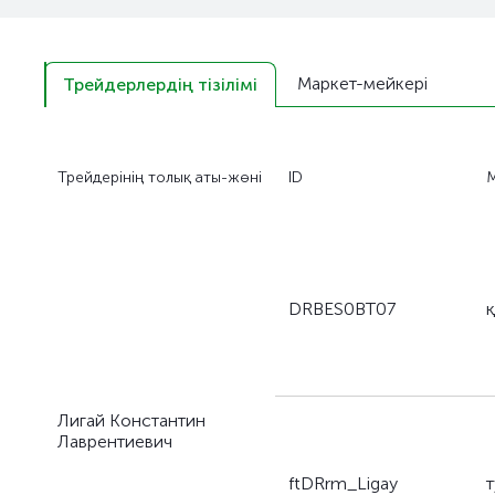
Маркет-мейкері
Трейдерлердің тізілімі
Трейдерінің толық аты-жөні
ID
М
DRBES0BT07
Лигай Константин
Лаврентиевич
ftDRrm_Ligay