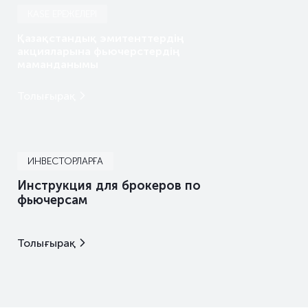
KASE ЕРЕЖЕЛЕРІ
Қазақстандық эмитенттердің
акцияларына фьючерстердің
маманданымы
Толығырақ
ИНВЕСТОРЛАРҒА
Инструкция для брокеров по
фьючерсам
Толығырақ