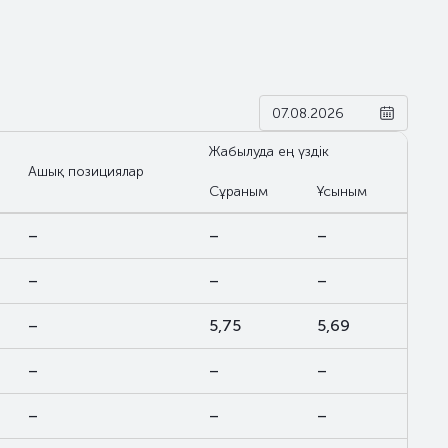
Жабылуда ең үздік
Ашық позициялар
Сұраным
Ұсыным
–
–
–
–
–
–
–
5,75
5,69
–
–
–
–
–
–