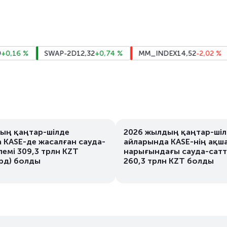
6
%
SWAP-2D
12,32
+0,74
%
MM_INDEX
14,52
-2,02
%
M
ың қаңтар-шілде
2026 жылдың қаңтар-ші
 KASE-де жасалған сауда-
айларында KASE-нің ақш
лемі 309,3 трлн KZT
нарығындағы сауда-сатт
лрд) болды
260,3 трлн KZT болды