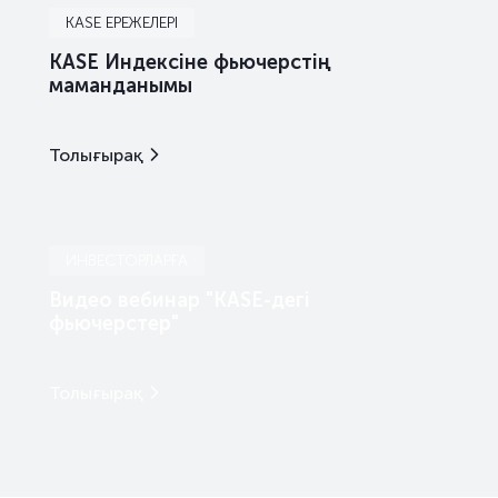
KASE ЕРЕЖЕЛЕРІ
KASE Индексіне фьючерстің
маманданымы
Толығырақ
ИНВЕСТОРЛАРҒА
Видео вебинар "KASE-дегі
фьючерстер"
Толығырақ