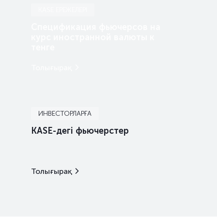
KASE ЕРЕЖЕЛЕРІ
Спецификация фьючерсов на
курс иностранной валюты к
тенге
Толығырақ
ИНВЕСТОРЛАРҒА
KASE-дегі фьючерстер
Толығырақ