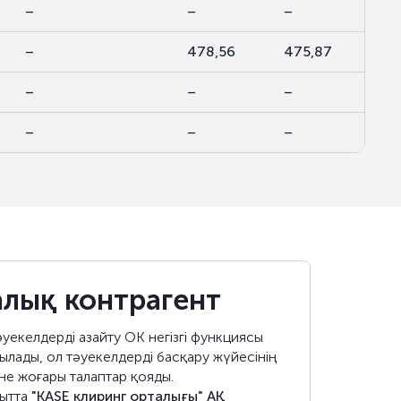
–
–
–
–
478,56
475,87
–
–
–
–
–
–
лық контрагент
әуекелдерді азайту ОК негізгі функциясы
ылады, ол тәуекелдерді басқару жүйесінің
іне жоғары талаптар қояды.
қытта
"KASE клиринг орталығы" АҚ