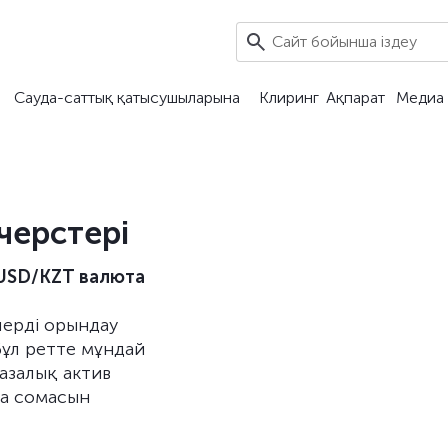
Сауда-саттық қатысушыларына
Клиринг
Ақпарат
Медиа 
ерстері
USD/KZT валюта
лерді орындау
бұл ретте мұндай
азалық актив
ша сомасын