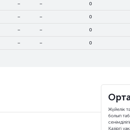
–
–
0
–
–
0
–
–
0
–
–
0
Орта
Жүйелік т
болып таб
сенімділіг
Қазіргі уа