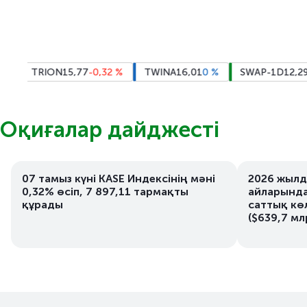
TRION
15,77
-0,32
%
TWINA
16,01
0
%
SWAP-1D
12,29
+0,1
Оқиғалар дайджесті
07 тамыз күні KASE Индексінің мәні
2026 жылд
0,32% өсіп, 7 897,11 тармақты
айларында
құрады
саттық кө
($639,7 м