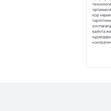
технологи
орталықта
қор нарығ
тәртіптем
қоспағанд
валюта жә
құралдар
контраген