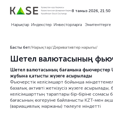
8 тамыз 2026, 21:50
Нарықтар
Индекстер
Инвесторларға
Эмитенттерге
Басты бет
/
Нарықтар
/
Деривативтер нарығы
/
Шетел валютасының фьюч
Шетел валютасының бағамына фьючерстер 
жұбына қатысты жүзеге асырылады
Фьючерстік келісімшарт бойынша міндеттеме
базалық активті жеткізусіз жүзеге асырылады, 
келісімшарттың тараптары бір-біріне сомасы б
бағасының өзгеруіне байланысты KZT-мен ақ
(вариациялық маржаны) төлеуге міндетті