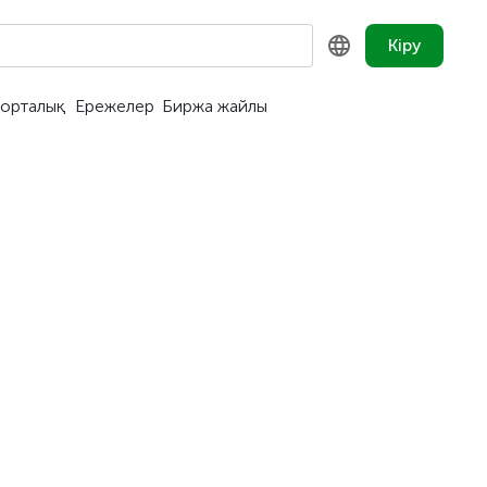
Кіру
орталық
Ережелер
Биржа жайлы
KZ
RU
EN