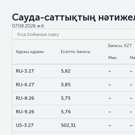
Сауда-саттықтың нәтиже
07.08.2026 ж.б
Бағасы, KZT
Қаржы құралы
Есептік бағасы
Мин.
Ма
RU-3.27
5,82
–
–
RU-6.27
5,85
–
–
RU-8.26
5,75
–
–
RU-9.26
5,76
–
–
US-3.27
502,31
–
–