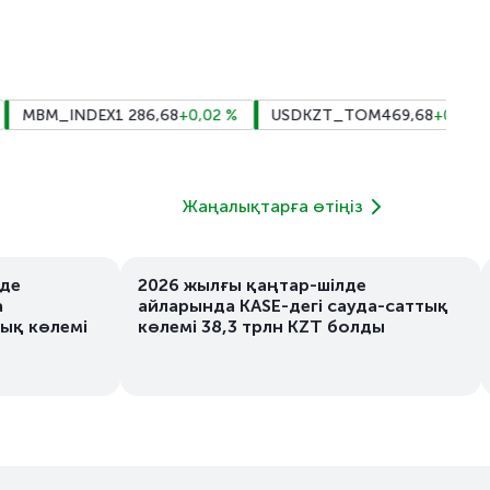
BM_INDEX
1 286,68
+0,02
%
USDKZT_TOM
469,68
+0,42
%
Жаңалықтарға өтіңіз
лде
2026 жылғы қаңтар-шілде
а
айларында KASE-дегі сауда-саттық
ық көлемі
көлемі 38,3 трлн KZT болды