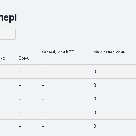
лері
Көлемі, млн KZT
Мәмілелер саны
кс.
Соңғ.
–
–
0
–
–
0
–
–
0
–
–
0
–
–
0