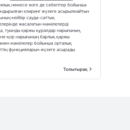
ялық немесе өзге де себептер бойынша
ндырылған клиринг жүзеге асырылмайтын
ының кейбір сауда-саттық
елерінде жасалатын мәмілелерді
а, туынды қаржы құралдар нарығының,
не қор нарығының барлық қаржы
ымен мәмілелер бойынша орталық
ттің функцияларын жүзеге асырады.
Толығырақ