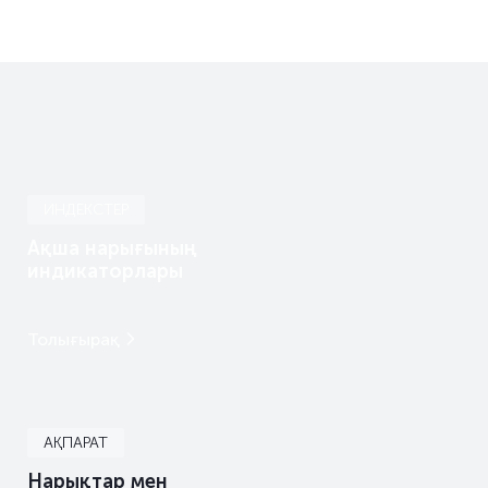
ИНДЕКСТЕР
Ақша нарығының
индикаторлары
Толығырақ
АҚПАРАТ
Нарықтар мен