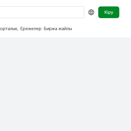
Кіру
орталық
Ережелер
Биржа жайлы
KZ
RU
EN