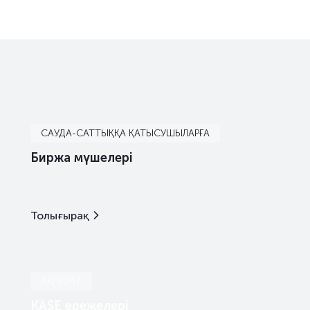
САУДА-САТТЫҚҚА ҚАТЫСУШЫЛАРҒА
Биржа мүшелері
Толығырақ
АҚПАРАТ
KASE ережелері