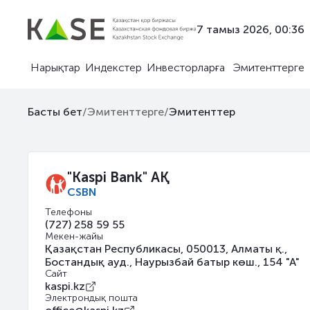
7 тамыз 2026, 00:36
Нарықтар
Индекстер
Инвесторларға
Эмитенттерге
Басты бет
/
Эмитенттерге
/
Эмитенттер
"Kaspi Bank" АҚ
CSBN
Телефоны
(727) 258 59 55
Мекен-жайы
Қазақстан Республикасы, 050013, Алматы қ.,
Бостандық ауд., Наурызбай батыр көш., 154 "А"
Сайт
kaspi.kz
Электрондық пошта