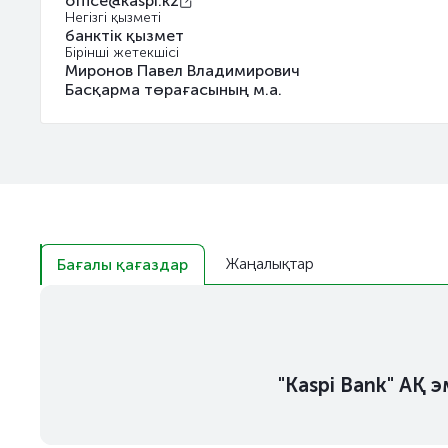
office@kaspi.kz
Негізгі қызметі
банктік қызмет
Бірінші жетекшісі
Миронов Павел Владимирович
Басқарма төрағасының м.а.
Жаңалықтар
Бағалы қағаздар
"Kaspi Bank" АҚ 