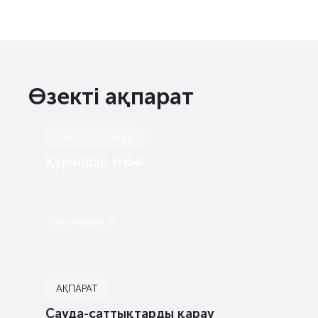
Өзекті ақпарат
ИНВЕСТОРЛАРҒА
Құралдар тізімі
Толығырақ
АҚПАРАТ
Сауда-саттықтарды қарау