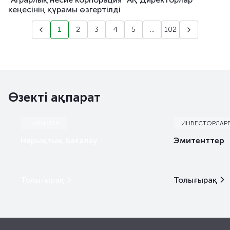
кеңесінің құрамы өзгертілді
1
2
3
4
5
...
102
Өзекті ақпарат
НАРЫҚТАР
ИНВЕСТОРЛАР
Нарықтық бағалау
Эмитенттер
Толығырақ
Толығырақ