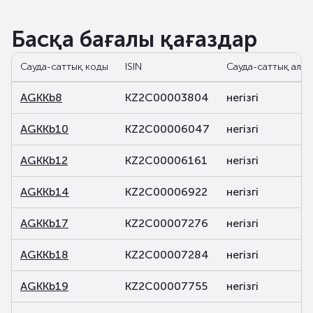
Басқа бағалы қағаздар
Сауда-саттық коды
ISIN
Сауда-саттық алаң
AGKKb8
KZ2C00003804
негізгі
AGKKb10
KZ2C00006047
негізгі
AGKKb12
KZ2C00006161
негізгі
AGKKb14
KZ2C00006922
негізгі
AGKKb17
KZ2C00007276
негізгі
AGKKb18
KZ2C00007284
негізгі
AGKKb19
KZ2C00007755
негізгі