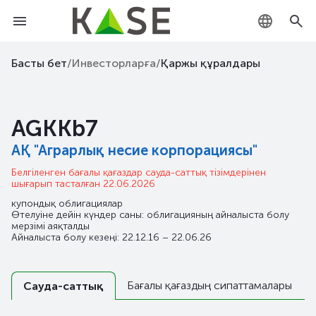
KZ
Басты бет
/
Инвесторларға
/
Қаржы құралдары
RU
AGKKb7
EN
АҚ "Аграрлық несие корпорациясы"
Белгіленген бағалы қағаздар сауда-саттық тізімдерінен
шығарып тасталған 22.06.2026
купондық облигациялар
Өтелуіне дейін күндер саны: облигацияның айналыста болу
мерзімі аяқталды
Айналыста болу кезеңі: 22.12.16 – 22.06.26
Бағалы қағаздың сипаттамалары
Сауда-саттық