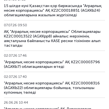
15 шілде күні Қазақстан қор биржасында "Аграрлық
несие корпорациясы" АҚ KZ2C00018851 (AGKKb24)
облигацияларына жазылым жүргізіледі
07.07.26 09:50
АҚ "Аграрлық несие корпорациясы" Облигациялары
KZ2C00013522 (AGKKpp8) айналыс мерзімінің
аяқталуына байланысты KASE ресми тізімінен алып
тасталды
02.07.26 17:46
"Аграрлық несие корпорациясы" АҚ KZ2C00003796
(AGKKb7) облигацияларын өтеді
02.07.26 17:40
"Аграрлық несие корпорациясы" АҚ KZ2C00008316
(AGKKb22) облигациялары бойынша, тоғызыншы
купонның төледi
26.06.26 10:44
"Аграрлық несие корпорация" АҚ Директорлар