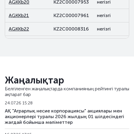
AGKKb20
KZ2C00007953
негізгі
AGKKb21
KZ2C00007961
негізгі
AGKKb22
KZ2C00008316
негізгі
AGKKb23
KZ2C00015246
негізгі
AGKKb24
KZ2C00018851
негізгі
AGKKpp2
KZ2C00011344
жеке орналаст
Жаңалықтар
AGKKpp7
KZ2C00013571
жеке орналаст
Белгіленген жаңалықтарда компанияның рейтингі туралы
ақпарат бар
AGKKpp11
KZ2C00016053
жеке орналаст
24.07.26 15:28
AGKKpp12
KZ2C00016442
жеке орналаст
АҚ "Аграрлық несие корпорациясы" акциялары мен
акционерлері туралы 2026 жылдың 01 шілдесіндегі
жағдай бойынша мәліметтер
AGKKpp13
KZ2C00017234
жеке орналаст