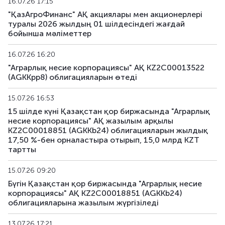
16.07.26 17:15
AGKKpp14
KZ2C00017242
жеке орналаст
"ҚазАгроФинанс" АҚ акциялары мен акционерлері
туралы 2026 жылдың 01 шілдесіндегі жағдай
AGKKpp15
KZ2C00017259
жеке орналаст
бойынша мәліметтер
AGKKpp16
KZ2C00017689
жеке орналаст
16.07.26 16:20
"Аграрлық несие корпорациясы" АҚ KZ2C00013522
AGKKpp17
KZ2C00017697
жеке орналаст
(AGKKpp8) облигацияларын өтеді
AGKKpp18
KZ2C00017705
жеке орналаст
15.07.26 16:53
15 шілде күні Қазақстан қор биржасында "Аграрлық
несие корпорациясы" АҚ жазылым арқылы
KZ2C00018851 (AGKKb24) облигацияларын жылдық
17,50 %-бен орналастыра отырып, 15,0 млрд KZT
тартты
15.07.26 09:20
Бүгін Қазақстан қор биржасында "Аграрлық несие
корпорациясы" АҚ KZ2C00018851 (AGKKb24)
облигацияларына жазылым жүргізіледі
13.07.26 17:21